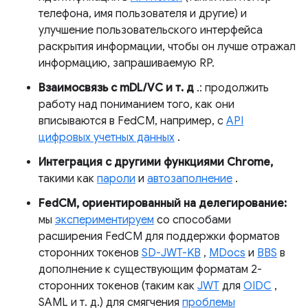
телефона, имя пользователя и другие) и
улучшение пользовательского интерфейса
раскрытия информации, чтобы он лучше отражал
информацию, запрашиваемую RP.
Взаимосвязь с mDL/VC и т. д
.: продолжить
работу над пониманием того, как они
вписываются в FedCM, например, с
API
цифровых учетных данных
.
Интеграция с другими функциями Chrome,
такими как
пароли
и
автозаполнение
.
FedCM, ориентированный на делегирование:
мы
экспериментируем
со способами
расширения FedCM для поддержки форматов
сторонних токенов
SD-JWT-KB
,
MDocs
и
BBS
в
дополнение к существующим форматам 2-
сторонних токенов (таким как
JWT
для
OIDC
,
SAML и т. д.) для смягчения
проблемы