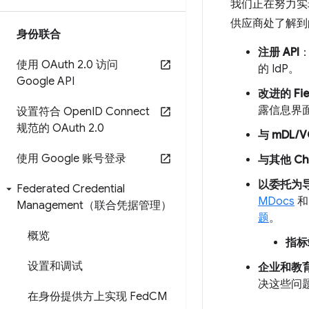
我们正在努力实现
供应商处了解到
身份联合
注册 API
使用 OAuth 2
.
0 访问
的 IdP。
Google API
改进的 Fiel
露信息界面
设置符合 Open
ID Connect
规范的 OAuth 2
.
0
与 mDL/
使用 Google 账号登录
与其他 Ch
以委托为导
Federated Credential
MDocs
Management（联合凭据管理）
题
。
概览
指标
设置和调试
企业和教
决这些问题
在身份提供方上实现 Fed
CM