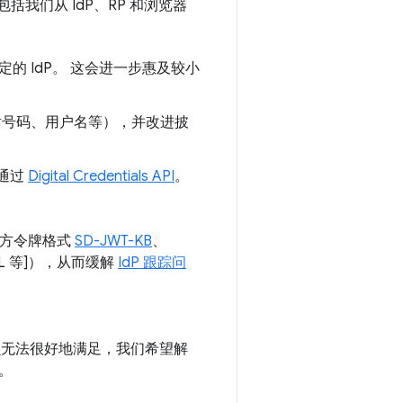
我们从 IdP、RP 和浏览器
特定的 IdP。 这会进一步惠及较小
话号码、用户名等），并改进披
如通过
Digital Credentials API
。
三方令牌格式
SD-JWT-KB
、
L 等]），从而缓解
IdP 跟踪问
形
无法很好地满足，我们希望解
。