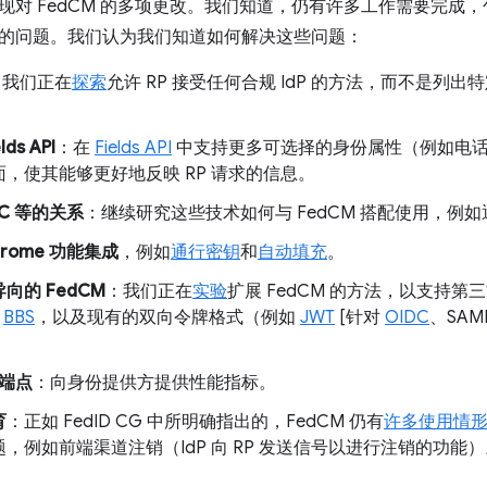
对 FedCM 的多项更改。我们知道，仍有许多工作需要完成，包括
的问题。我们认为我们知道如何解决这些问题：
：我们正在
探索
允许 RP 接受任何合规 IdP 的方法，而不是列出
ds API
：在
Fields API
中支持更多可选择的身份属性（例如电
，使其能够更好地反映 RP 请求的信息。
VC 等的关系
：继续研究这些技术如何与 FedCM 搭配使用，例
rome 功能集成
，例如
通行密钥
和
自动填充
。
向的 FedCM
：我们正在
实验
扩展 FedCM 的方法，以支持第
和
BBS
，以及现有的双向令牌格式（例如
JWT
[针对
OIDC
、SAM
端点
：向身份提供方提供性能指标。
育
：正如 FedID CG 中所明确指出的，FedCM 仍有
许多使用情
，例如前端渠道注销（IdP 向 RP 发送信号以进行注销的功能）