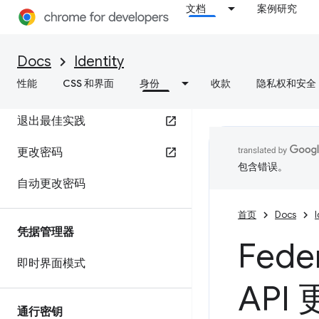
文档
案例研究
密码
有关登录表单的最佳做法
Docs
Identity
性能
CSS 和界面
身份
收款
隐私权和安全
有关注册表单的最佳做法
退出最佳实践
更改密码
包含错误。
自动更改密码
首页
Docs
I
凭据管理器
Fede
即时界面模式
API
通行密钥