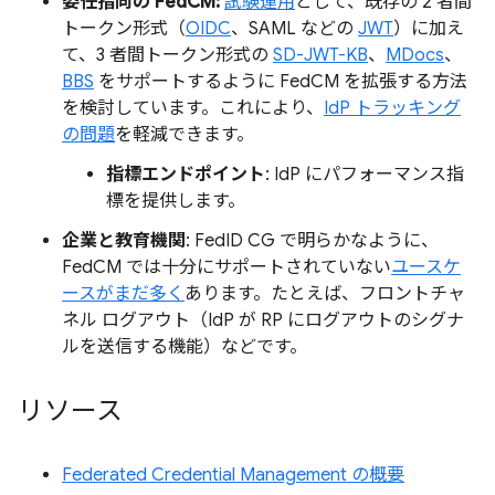
委任指向の FedCM:
試験運用
として、既存の 2 者間
トークン形式（
OIDC
、SAML などの
JWT
）に加え
て、3 者間トークン形式の
SD-JWT-KB
、
MDocs
、
BBS
をサポートするように FedCM を拡張する方法
を検討しています。これにより、
IdP トラッキング
の問題
を軽減できます。
指標エンドポイント
: IdP にパフォーマンス指
標を提供します。
企業と教育機関
: FedID CG で明らかなように、
FedCM では十分にサポートされていない
ユースケ
ースがまだ多く
あります。たとえば、フロントチャ
ネル ログアウト（IdP が RP にログアウトのシグナ
ルを送信する機能）などです。
リソース
Federated Credential Management の概要