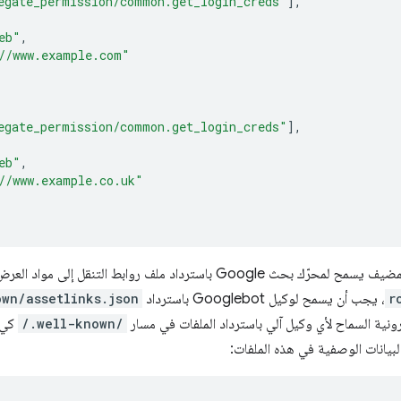
egate_permission/common.get_login_creds"
],
eb"
,
//www.example.com"
egate_permission/common.get_login_creds"
],
eb"
,
//www.example.co.uk"
Google باسترداد ملف روابط التنقل إلى مواد العرض الرقمية. إذا كان لديك ملف
r
، يجب أن يسمح لوكيل Googlebot باسترداد
own/assetlinks.json
ترونية السماح لأي وكيل آلي باسترداد الملفات في مسار
/.well-known/
كي ت
بيانات الوصفية في هذه الملفات: