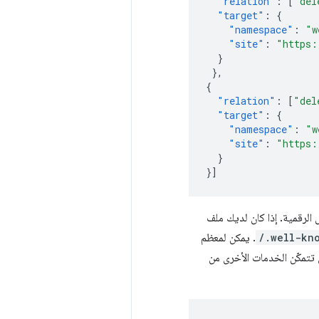
"relation"
:
[
"del
"target"
:
{
"namespace"
:
"w
"site"
:
"https:
}
},
{
"relation"
:
[
"del
"target"
:
{
"namespace"
:
"w
"site"
:
"https:
}
}]
/.well-kn
. يمكن لمعظم
تمكّن الخدمات الأخرى من