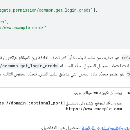
egate_permission/common.get_login_creds"
],
eb"
,
//www.example.co.uk"
rel
هو صفيف من سلسلة واحدة أو أكثر تصف العلاقة بين المواقع الإلكترونية. ل
انات اعتماد تسجيل الدخول، حدِّد السلسلة
/common.get_login_creds
t
هو عنصر يحدّد مادة العرض التي ينطبق عليها البيان. تحدِّد الحقول التالية موقع
web
n
يجب أن تكون
لمواقع الويب.
ps:
/
/
domain
[:
optional
_
port
]
عنوان URL للموقع الإلكتروني بالتنسيق
https:
/
/
www
.
example
.
com
ع روابط مواد العرض الرقمية
للحصول على التفاصيل.