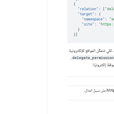
{
"relation"
:
[
"del
"target"
:
{
"namespace"
:
"w
"site"
:
"https:
}
}]
كي تتمكّن المواقع الإلكترونية
.
delegate_permission
ًا إلكترونيًا:
htt
على سبيل المثال،