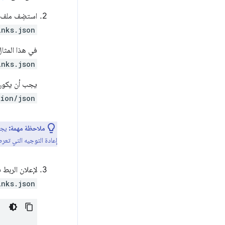
استضِف ملف روابط التنق
inks.json
في هذا المثا
inks.json
يجب أن يكون نوع MIME لملف "روابط تنقل إلى مواد عرض رقمية" هو JSON. ت
tion/json
ملاحظة مهمة:
يجب 
إعادة التوجيه التي تع
لإعلان الربط 
inks.json