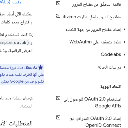
رقمية (DALs)
قائمة التحقّق من مفتاح المرور
يمكنك الآن أيضًا ربط
مفاتيح المرور داخل إطارات iframe
واقتراح مدير كلمات ا
إعداد مفتاح المرور من جهة الخادم
إذا كنت تستخدم نطا
نظرة متعمّقة على Web
Authn
و
ample.co.uk)
العرض الرقمية، وذلك اع
Codelabs
دراسات الحالة
ملاحظة:
هناك ميزة محتملة
على أنّها الطرف نفسه عندما يكو
تكنولوجيا من Google يمكن استخدامها للكلمات المرور، ولكنّها لا تؤثّر في معالجة ملفات تعريف الارتباط.
اتحاد الهوية
لإجراء عملية ربط DAL، على المطوّرين وضع ملف JSON يتّبع
استخدام OAuth 2
.
0 للوصول إلى
Google APIs
المعنية.
إعداد OAuth 2
.
0 المتوافق مع
المتطلبات الأ
Open
ID Connect