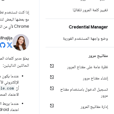
تغيير كلمة المرور تلقائيًا
إذا كنت تستخدم نطاقا
مع بعضها البعض لتتم
Chrome لأي من المواقع الإلكترونية المرتبطة.
Credential Manager
ihajlija
وضع واجهة المستخدم الفورية
مفاتيح مرور
الحالتَين التاليتَين:
نظرة عامة على مفتاح المرور
عندما يكون هن
إنشاء مفتاح مرور
الإلكتروني ال
أنّ
ple.com
تسجيل الدخول باستخدام مفتاح
الاعتماد المح
مرور
إدارة مفاتيح المرور
اعتماد Android على هذا الموقع الإلكتروني. يتم ربط التطبيقات بالمواقع الإلكترونية باستخدام