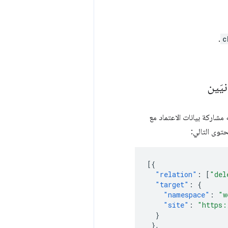
.
c
يَين
 مشاركة بيانات الاعتماد مع
توى التالي:
[{
"relation"
:
[
"del
"target"
:
{
"namespace"
:
"w
"site"
:
"https:
}
},