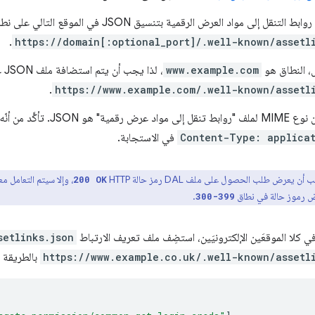
ل إلى مواد العرض الرقمية بتنسيق JSON في الموقع التالي على نطاق تسجيل الدخول:
.
https://domain[:optional_port]/.well-known/assetl
ل، النطاق هو
www.example.com
، لذا يجب أن يتم استضافة ملف JSON على
.
https://www.example.com/.well-known/assetl
أكَّد من أنّه يُرسِل الخادم عنوان
Content-Type: applica
في الاستجابة.
أن يعرض طلب الحصول على ملف DAL رمز حالة HTTP
، وإلا سيتم التعامل 
200 OK
رض رموز حالة في نطاق
.
300-399
في كلا الموقعَين الإلكترونيَين، استضِف ملف تعريف الارتباط
setlinks.json
https://www.example.co.uk/.well-known/assetl
بالطريقة ال