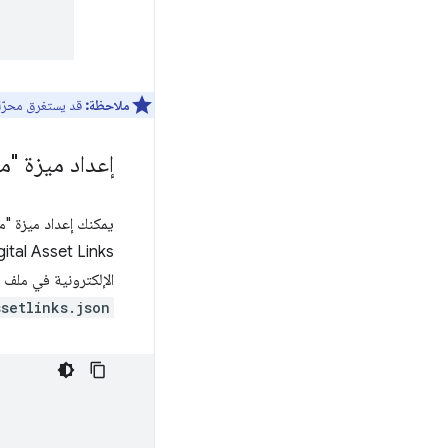
ملاحظة:
قد يستغرق محرّك بحث Google بعض الوقت لجلب المرجع 
إعداد ميزة "م
يمكنك إعداد ميزة "
Digital Asset Links. على سبيل المثال
الإلكترونية في ملف
setlinks.json