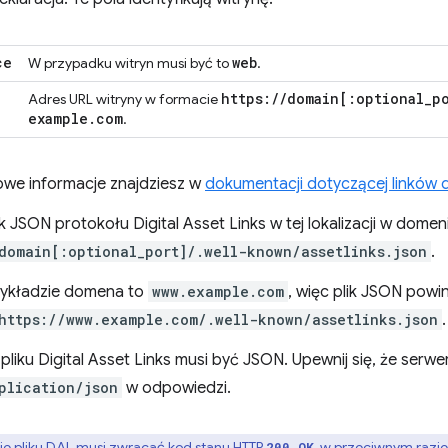
ce
web
W przypadku witryn musi być to
.
https:
/
/
domain
[:
optional
_
p
Adres URL witryny w formacie
example
.
com
.
we informacje znajdziesz w
dokumentacji dotyczącej linków
k JSON protokołu Digital Asset Links w tej lokalizacji w domen
domain[:optional_port]/.well-known/assetlinks.json
.
ykładzie domena to
www.example.com
, więc plik JSON pow
https://www.example.com/.well-known/assetlinks.json
.
pliku Digital Asset Links musi być JSON. Upewnij się, że ser
plication/json
w odpowiedzi.
e pliku DAL musi zwracać kod stanu HTTP
, w przeciwnym razie
200 OK