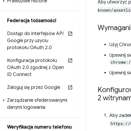
Prawdziwe historie
Aby utworzyć p
known/assetli
Federacja tożsamości
Wymagani
Dostęp do interfejsów API
Google przy użyciu
Użyj Chrom
protokołu OAuth 2
.
0
Upewnij si
Konfiguracja protokołu
chrome:/
OAuth 2
.
0 zgodnej z Open
Upewnij s
ID Connect
Zaloguj się przez Google
Konfiguro
2 witrynam
Zarządzanie sfederowanymi
danymi logowania
Aby zadek
https://
Weryfikacja numeru telefonu