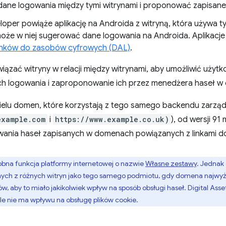
dane logowania między tymi witrynami i proponować zapisane h
oper powiąże aplikację na Androida z witryną, która używa 
że w niej sugerować dane logowania na Androida. Aplikacje 
inków do zasobów cyfrowych (DAL)
.
iązać witryny w relacji między witrynami, aby umożliwić uży
ch logowania i zaproponowanie ich przez menedżera haseł w d
ielu domen, które korzystają z tego samego backendu zarządz
example.com
i
https://www.example.co.uk)
), od wersji 9
wania haseł zapisanych w domenach powiązanych z linkami 
obna funkcja platformy internetowej o nazwie
Własne zestawy
. Jednak
h z różnych witryn jako tego samego podmiotu, gdy domena najwyżs
ów, aby to miało jakikolwiek wpływ na sposób obsługi haseł. Digital Ass
le nie ma wpływu na obsługę plików cookie.