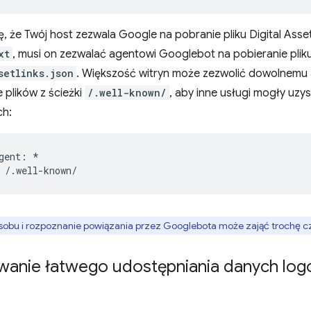
ę, że Twój host zezwala Google na pobranie pliku Digital Asset 
xt
, musi on zezwalać agentowi Googlebot na pobieranie plik
setlinks.json
. Większość witryn może zezwolić dowolnem
 plików z ścieżki
/.well-known/
, aby inne usługi mogły uz
ch:
gent: *

sobu i rozpoznanie powiązania przez Googlebota może zająć trochę c
wanie łatwego udostępniania danych log