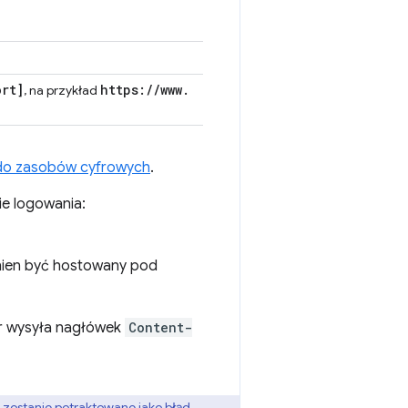
ort
]
https:
/
/
www
.
, na przykład
 do zasobów cyfrowych
.
ie logowania:
inien być hostowany pod
wer wysyła nagłówek
Content-
 zostanie potraktowane jako błąd.