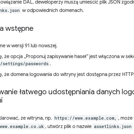
owiązanie DAL, deweloperzy muszą umieścić plik JSON zgod
nks.json
w odpowiednich domenach.
a wstępne
e w wersji 91 lub nowszej.
ę, że opcja „Proponuj zapisywanie haseł” jest włączona w sekc
/settings/passwords
.
ię, że domena logowania do witryny jest dostępna przez HTTP
wanie łatwego udostępniania danych log
i
larować, że witryna, np.
https://www.example.com,
, może
www.example.co.uk
, utwórz plik o nazwie
assetlinks.json