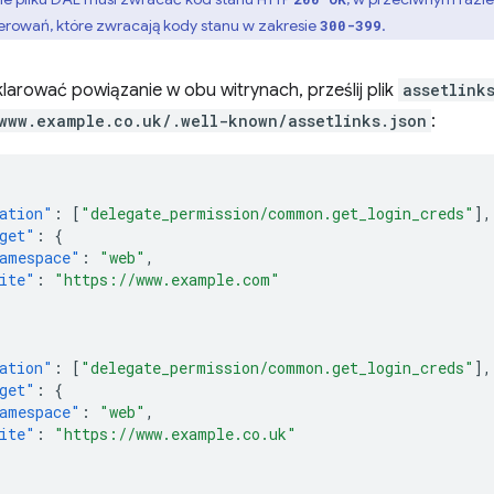
erowań, które zwracają kody stanu w zakresie
.
300-399
larować powiązanie w obu witrynach, prześlij plik
assetlink
www.example.co.uk/.well-known/assetlinks.json
:
ation"
:
[
"delegate_permission/common.get_login_creds"
],
get"
:
{
amespace"
:
"web"
,
ite"
:
"https://www.example.com"
ation"
:
[
"delegate_permission/common.get_login_creds"
],
get"
:
{
amespace"
:
"web"
,
ite"
:
"https://www.example.co.uk"