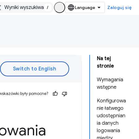
/
Zaloguj się
Na tej
stronie
Wymagania
wstępne
 wskazówki były pomocne?
Konfigurowa
nie łatwego
udostępnian
ia danych
gowania
logowania
między