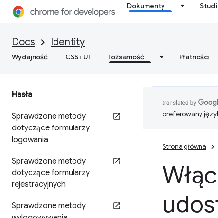
Dokumenty
Stud
Docs
Identity
Wydajność
CSS i UI
Tożsamość
Płatności
Hasła
preferowany języ
Sprawdzone metody
dotyczące formularzy
logowania
Strona główna
Sprawdzone metody
Włąc
dotyczące formularzy
rejestracyjnych
udos
Sprawdzone metody
wylogowywania