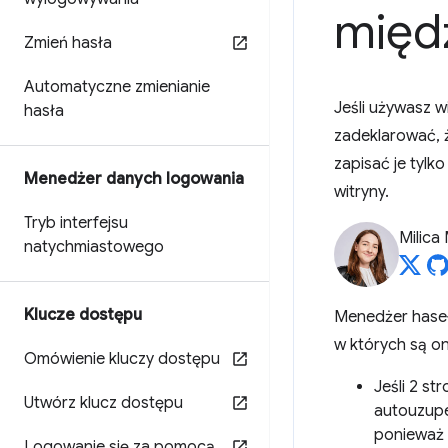
międ
Zmień hasła
Automatyczne zmienianie
Jeśli używasz 
hasła
zadeklarować, 
zapisać je tyl
Menedżer danych logowania
witryny.
Tryb interfejsu
Milica 
natychmiastowego
Klucze dostępu
Menedżer haseł
w których są on
Omówienie kluczy dostępu
Jeśli 2 s
Utwórz klucz dostępu
autouzupeł
ponieważ
Logowanie się za pomocą