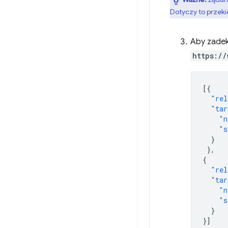
Dotyczy to przeki
Aby zadek
https://
[{
"rel
"tar
"n
"s
}
},
{
"rel
"tar
"n
"s
}
}]