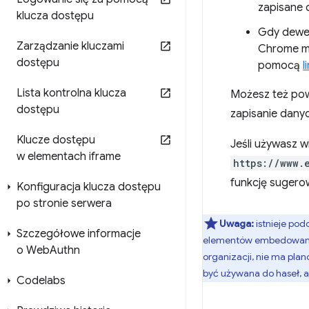
zapisane 
klucza dostępu
Gdy dewel
Zarządzanie kluczami
Chrome mo
dostępu
pomocą
l
Lista kontrolna klucza
Możesz też pow
dostępu
zapisanie dany
Klucze dostępu
Jeśli używasz w
w elementach iframe
https://www.
funkcję sugero
Konfiguracja klucza dostępu
po stronie serwera
Uwaga:
istnieje pod
Szczegółowe informacje
elementów embedowanyc
o Web
Authn
organizacji, nie ma plan
być używana do haseł, a
Codelabs