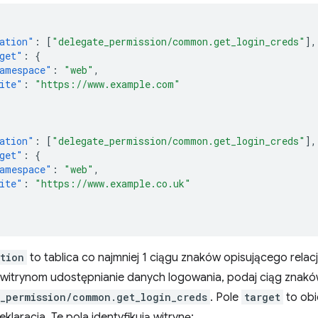
ation"
:
[
"delegate_permission/common.get_login_creds"
],
get"
:
{
amespace"
:
"web"
,
ite"
:
"https://www.example.com"
ation"
:
[
"delegate_permission/common.get_login_creds"
],
get"
:
{
amespace"
:
"web"
,
ite"
:
"https://www.example.co.uk"
tion
to tablica co najmniej 1 ciągu znaków opisującego relac
 witrynom udostępnianie danych logowania, podaj ciąg znak
_permission/common.get_login_creds
. Pole
target
to obi
klaracja. Te pola identyfikują witrynę: