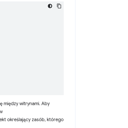
ję między witrynami. Aby
ów
ekt określający zasób, którego