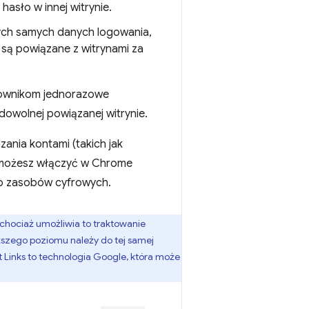
asło w innej witrynie.
tych samych danych logowania,
są powiązane z witrynami za
tkownikom jednorazowe
owolnej powiązanej witrynie.
ania kontami (takich jak
1 możesz włączyć w Chrome
do zasobów cyfrowych.
 chociaż umożliwia to traktowanie
zego poziomu należy do tej samej
et Links to technologia Google, która może