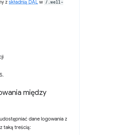
ny z
składnią DAL
w
/.well-
ji
S.
owania między
 udostępniać dane logowania z
z taką treścią: