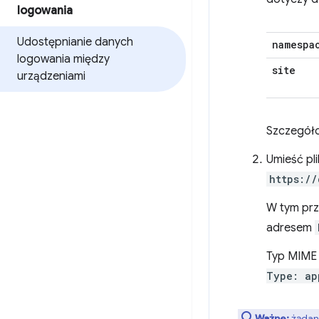
logowania
Udostępnianie danych
namespa
logowania między
site
urządzeniami
Szczegóło
Umieść pli
https://
W tym prz
adresem
Typ MIME 
Type: ap
Ważne:
żądani