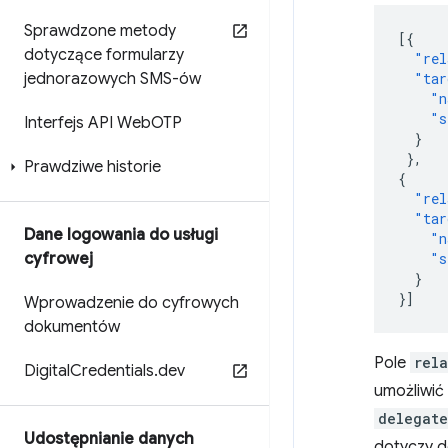
Sprawdzone metody
[{
dotyczące formularzy
"rel
jednorazowych SMS-ów
"tar
"n
"s
Interfejs API Web
OTP
}
},
Prawdziwe historie
{
"rel
"tar
Dane logowania do usługi
"n
cyfrowej
"s
}
}]
Wprowadzenie do cyfrowych
dokumentów
Pole
rela
Digital
Credentials
.
dev
umożliwić
delegate
Udostępnianie danych
dotyczy de