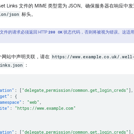
l Asset Links 文件的 MIME 类型需为 JSON。确保服务器在响应中
ion/json
标头。
L 文件的请求必须返回 HTTP
状态代码，否则将被视为错误。这适
200 OK
个网站中声明关联，请在
https://www.example.co.uk/.well
links.json
：
ation"
:
[
"delegate_permission/common.get_login_creds"
],
get"
:
{
amespace"
:
"web"
,
ite"
:
"https://www.example.com"
ation"
:
[
"delegate_permission/common.get_login_creds"
],