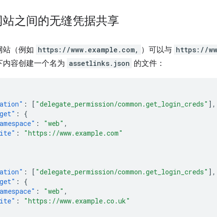
网站之间的无缝凭据共享
网站（例如
https://www.example.com,
）可以与
https://w
下内容创建一个名为
assetlinks.json
的文件：
ation"
:
[
"delegate_permission/common.get_login_creds"
],
get"
:
{
amespace"
:
"web"
,
ite"
:
"https://www.example.com"
ation"
:
[
"delegate_permission/common.get_login_creds"
],
get"
:
{
amespace"
:
"web"
,
ite"
:
"https://www.example.co.uk"