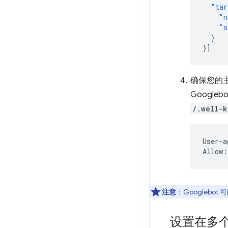
"tar
"n
"s
}
}]
确保您的主机
Google
/.well-
User-a
注意
：Googleb
设置在多