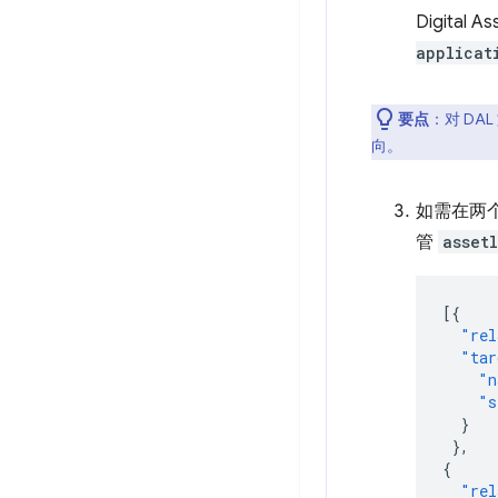
Digita
applicat
要点
：对 DA
向。
如需在两
管
asset
[{
"rel
"tar
"n
"s
}
},
{
"rel