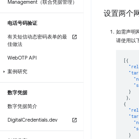
Management（联合凭据管理）
设置两个
电话号码验证
如需声明
有关短信动态密码表单的最
请使用以
佳做法
Web
OTP API
[{
"rel
案例研究
"tar
"n
"s
}
数字凭据
},
{
数字凭据简介
"rel
"tar
Digital
Credentials
.
dev
"n
"s
}