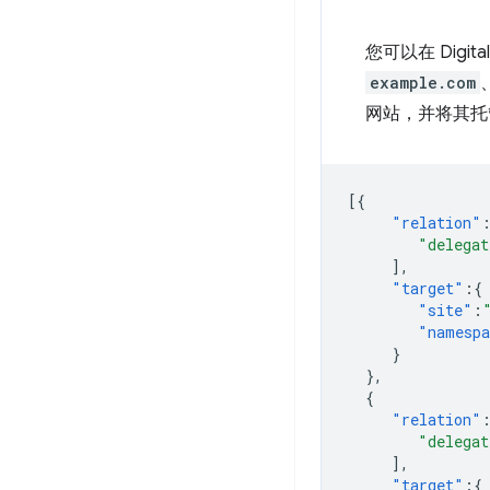
您可以在 Dig
example.com
网站，并将其托
[{
"relation"
"delegat
],
"target"
:{
"site"
:
"namesp
}
},
{
"relation"
"delegat
],
"target"
:{