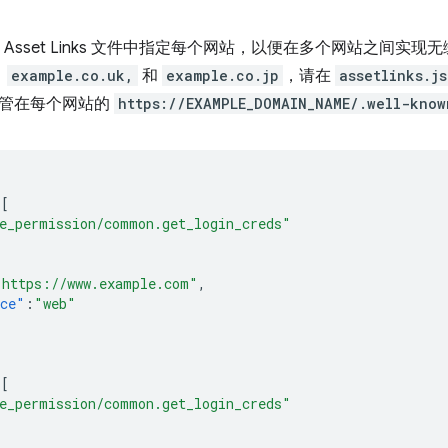
ital Asset Links 文件中指定每个网站，以便在多个网站之
、
example.co.uk,
和
example.co.jp
，请在
assetlinks.j
管在每个网站的
https://EXAMPLE_DOMAIN_NAME/.well-know
:[
e_permission/common.get_login_creds"
"https://www.example.com"
,
ace"
:
"web"
:[
e_permission/common.get_login_creds"