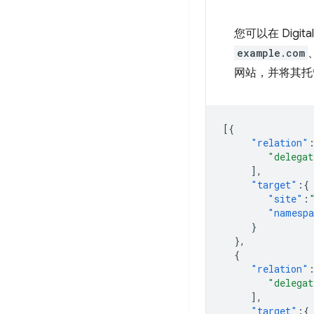
您可以在 Dig
example.com
网站，并将其托
[{
"relation"
"delegat
],
"target"
:{
"site"
:
"namesp
}
},
{
"relation"
"delegat
],
"target"
:{