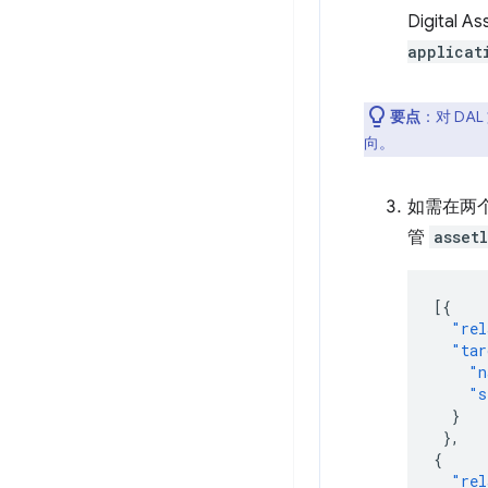
Digita
applicat
要点
：对 DA
向。
如需在两
管
asset
[{
"rel
"tar
"n
"s
}
},
{
"rel