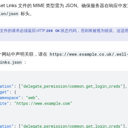
l Asset Links 文件的 MIME 类型需为 JSON。确保服务器在响应中
ion/json
标头。
L 文件的请求必须返回 HTTP
状态代码，否则将被视为错误。这适
200 OK
个网站中声明关联，请在
https://www.example.co.uk/.well
links.json
：
ation"
:
[
"delegate_permission/common.get_login_creds"
],
get"
:
{
amespace"
:
"web"
,
ite"
:
"https://www.example.com"
ation"
:
[
"delegate_permission/common.get_login_creds"
],