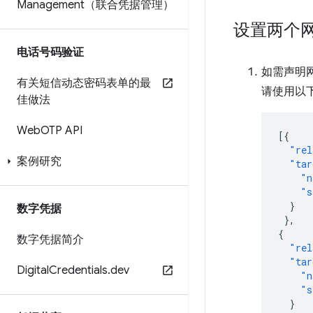
Management（联合凭据管理）
设置两个
电话号码验证
如需声明
有关短信动态密码表单的最
请使用以
佳做法
Web
OTP API
[{
"rel
案例研究
"tar
"n
"s
}
数字凭据
},
{
数字凭据简介
"rel
"tar
Digital
Credentials
.
dev
"n
"s
}