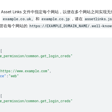
ital Asset Links 文件中指定每个网站，以便在多个网站之
、
example.co.uk,
和
example.co.jp
，请在
assetlinks.j
管在每个网站的
https://EXAMPLE_DOMAIN_NAME/.well-know
:[
e_permission/common.get_login_creds"
"https://www.example.com"
,
ace"
:
"web"
:[
e_permission/common.get_login_creds"