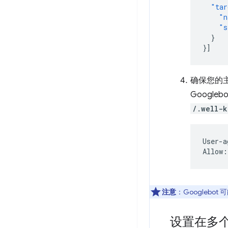
"tar
"n
"s
}
}]
确保您的主机
Google
/.well-
User-a
注意
：Googleb
设置在多