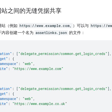
网站之间的无缝凭据共享
网站（例如
https://www.example.com,
）可以与
https://w
下内容创建一个名为
assetlinks.json
的文件：
ation"
:
[
"delegate_permission/common.get_login_creds"
],
get"
:
{
amespace"
:
"web"
,
ite"
:
"https://www.example.com"
ation"
:
[
"delegate_permission/common.get_login_creds"
],
get"
:
{
amespace"
:
"web"
,
ite"
:
"https://www.example.co.uk"