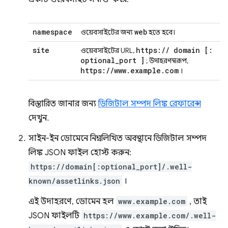
namespace
web
ওয়েবসাইটের জন্য
হতে হবে।
site
https:
/
/
domain
[:
ওয়েবসাইটের URL,
optional
_
port
]
; উদাহরণস্বরূপ,
https:
/
/
www
.
example
.
com
।
বিস্তারিত জানার জন্য
ডিজিটাল সম্পদ লিঙ্ক রেফারেন্স
দেখুন.
সাইন-ইন ডোমেনে নিম্নলিখিত অবস্থানে ডিজিটাল সম্পদ
লিঙ্ক JSON ফাইল হোস্ট করুন:
https://domain[:optional_port]/.well-
known/assetlinks.json
।
এই উদাহরণে, ডোমেন হল
www.example.com
, তাই
JSON ফাইলটি
https://www.example.com/.well-