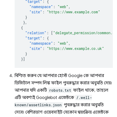
"target"
:
{
"namespace"
:
"web"
,
"site"
:
"https://www.example.com"
}
},
{
"relation"
:
[
"delegate_permission/common.ge
"target"
:
{
"namespace"
:
"web"
,
"site"
:
"https://www.example.co.uk"
}
}]
নিশ্চিত করুন যে আপনার হোস্ট Google কে আপনার
ডিজিটাল সম্পদ লিঙ্ক ফাইল পুনরুদ্ধার করার অনুমতি দেয়৷
আপনার যদি একটি
robots.txt
ফাইল থাকে, তাহলে
এটি অবশ্যই Googlebot এজেন্টকে
/.well-
known/assetlinks.json
পুনরুদ্ধার করার অনুমতি
দেবে। বেশিরভাগ ওয়েবসাইট যেকোন স্বয়ংক্রিয় এজেন্টকে