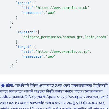
"target"
:{
"site"
:
"https://www.example.co.uk"
,
"namespace"
:
"web"
}
},
{
"relation"
:[
"delegate_permission/common.get_login_creds"
],
"target"
:{
"site"
:
"https://www.example.co.jp"
,
"namespace"
:
"web"
}
}]
দ্রষ্টব্য:
আপনি যদি বিভিন্ন ওয়েবসাইট থেকে একই লক্ষ্যমাত্রার জন্য
বিবৃতি জারি
করতে চান তাহলে আপনি অন্তর্ভুক্ত বিবৃতি ব্যবহার করতে পারেন। উদাহরণস্বরূপ,
একটি ওয়েবসাইট বিভিন্ন দেশের শীর্ষ স্তরের ডোমেনে উপলব্ধ হতে পারে এবং আপনি
তাদের সকলের মধ্যে শংসাপত্রগুলি ভাগ করতে চান৷ অন্তর্ভুক্ত বিবৃতি ব্যবহার করে,
আপনি বিভিন্ন ওয়েবসাইট থেকে একটি কেন্দ্রীয় অবস্থানে পয়েন্টার সেট আপ করতে