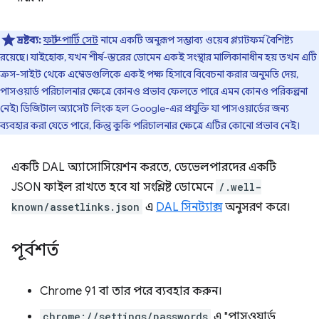
দ্রষ্টব্য:
ফার্স্ট-পার্টি সেট
নামে একটি অনুরূপ সম্ভাব্য ওয়েব প্ল্যাটফর্ম বৈশিষ্ট্য
রয়েছে। যাইহোক, যখন শীর্ষ-স্তরের ডোমেন একই সংস্থার মালিকানাধীন হয় তখন এটি
ক্রস-সাইট থেকে এম্বেডগুলিকে একই পক্ষ হিসাবে বিবেচনা করার অনুমতি দেয়,
পাসওয়ার্ড পরিচালনার ক্ষেত্রে কোনও প্রভাব ফেলতে পারে এমন কোনও পরিকল্পনা
নেই৷ ডিজিটাল অ্যাসেট লিংক হল Google-এর প্রযুক্তি যা পাসওয়ার্ডের জন্য
ব্যবহার করা যেতে পারে, কিন্তু কুকি পরিচালনার ক্ষেত্রে এটির কোনো প্রভাব নেই।
একটি DAL অ্যাসোসিয়েশন করতে, ডেভেলপারদের একটি
JSON ফাইল রাখতে হবে যা সংশ্লিষ্ট ডোমেনে
/.well-
known/assetlinks.json
এ
DAL সিনট্যাক্স
অনুসরণ করে।
পূর্বশর্ত
Chrome 91 বা তার পরে ব্যবহার করুন।
chrome://settings/passwords
এ "পাসওয়ার্ড