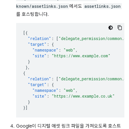
known/assetlinks.json
에서도
assetlinks.json
를 호스팅합니다.
[{
"relation"
:
[
"delegate_permission/common.ge
"target"
:
{
"namespace"
:
"web"
,
"site"
:
"https://www.example.com"
}
},
{
"relation"
:
[
"delegate_permission/common.ge
"target"
:
{
"namespace"
:
"web"
,
"site"
:
"https://www.example.co.uk"
}
}]
Google이 디지털 애셋 링크 파일을 가져오도록 호스트