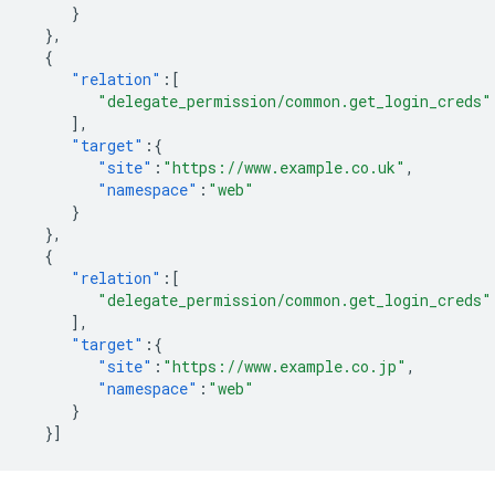
}
},
{
"relation"
:[
"delegate_permission/common.get_login_creds"
],
"target"
:{
"site"
:
"https://www.example.co.uk"
,
"namespace"
:
"web"
}
},
{
"relation"
:[
"delegate_permission/common.get_login_creds"
],
"target"
:{
"site"
:
"https://www.example.co.jp"
,
"namespace"
:
"web"
}
}]