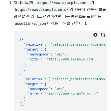
웹사이트(예:
https://www.example.com,
)가
https://www.example.co.uk
와 사용자 인증 정보를
공유할 수 있다고 선언하려면 다음 콘텐츠를 포함하는
assetlinks.json
이라는 파일을 만듭니다.
[{
"relation"
:
[
"delegate_permission/common.ge
"target"
:
{
"namespace"
:
"web"
,
"site"
:
"https://www.example.com"
}
},
{
"relation"
:
[
"delegate_permission/common.ge
"target"
:
{
"namespace"
:
"web"
,
"site"
:
"https://www.example.co.uk"
}
}]