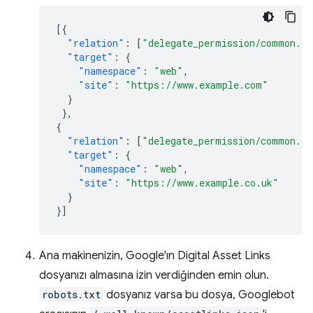
[{
"relation"
:
[
"delegate_permission/common.ge
"target"
:
{
"namespace"
:
"web"
,
"site"
:
"https://www.example.com"
}
},
{
"relation"
:
[
"delegate_permission/common.ge
"target"
:
{
"namespace"
:
"web"
,
"site"
:
"https://www.example.co.uk"
}
}]
Ana makinenizin, Google'ın Digital Asset Links
dosyanızı almasına izin verdiğinden emin olun.
robots.txt
dosyanız varsa bu dosya, Googlebot