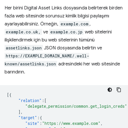
Her birini Digital Asset Links dosyasında belirterek birden
fazla web sitesinde sorunsuz kimlik bilgisi paylaşımı
ayarlayabilirsiniz. Örneğin,
example.com
,
example.co.uk,
ve
example.co.jp
web sitelerini
ilişkilendirmek için bu web sitelerinin tümünü
assetlinks.json
JSON dosyasında belirtin ve
https://EXAMPLE_DOMAIN_NAME/.well-
known/assetlinks.json
adresindeki her web sitesinde
barındırın.
[{
"relation"
:[
"delegate_permission/common.get_login_creds"
],
"target"
:{
"site"
:
"https://www.example.com"
,