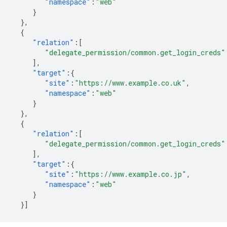
"namespace"
:
"web"
}
},
{
"relation"
:[
"delegate_permission/common.get_login_creds"
],
"target"
:{
"site"
:
"https://www.example.co.uk"
,
"namespace"
:
"web"
}
},
{
"relation"
:[
"delegate_permission/common.get_login_creds"
],
"target"
:{
"site"
:
"https://www.example.co.jp"
,
"namespace"
:
"web"
}
}]