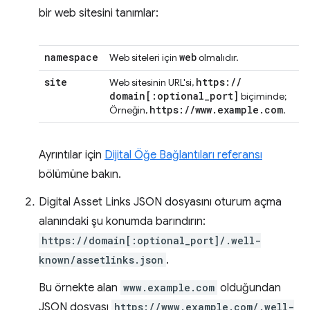
bir web sitesini tanımlar:
namespace
web
Web siteleri için
olmalıdır.
site
https:
/
/
Web sitesinin URL'si,
domain
[:
optional
_
port
]
biçiminde;
https:
/
/
www
.
example
.
com
Örneğin,
.
Ayrıntılar için
Dijital Öğe Bağlantıları referansı
bölümüne bakın.
Digital Asset Links JSON dosyasını oturum açma
alanındaki şu konumda barındırın:
https://domain[:optional_port]/.well-
known/assetlinks.json
.
Bu örnekte alan
www.example.com
olduğundan
JSON dosyası
https://www.example.com/.well-