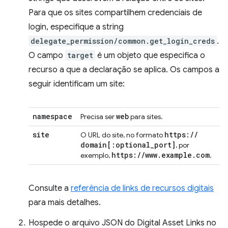
Para que os sites compartilhem credenciais de
login, especifique a string
delegate_permission/common.get_login_creds
.
O campo
target
é um objeto que especifica o
recurso a que a declaração se aplica. Os campos a
seguir identificam um site:
namespace
web
Precisa ser
para sites.
site
https:
/
/
O URL do site, no formato
domain
[:
optional
_
port
]
, por
https:
/
/
www
.
example
.
com
exemplo,
.
Consulte a
referência de links de recursos digitais
para mais detalhes.
Hospede o arquivo JSON do Digital Asset Links no