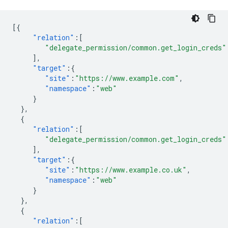
[{
"relation"
:[
"delegate_permission/common.get_login_creds"
],
"target"
:{
"site"
:
"https://www.example.com"
,
"namespace"
:
"web"
}
},
{
"relation"
:[
"delegate_permission/common.get_login_creds"
],
"target"
:{
"site"
:
"https://www.example.co.uk"
,
"namespace"
:
"web"
}
},
{
"relation"
:[