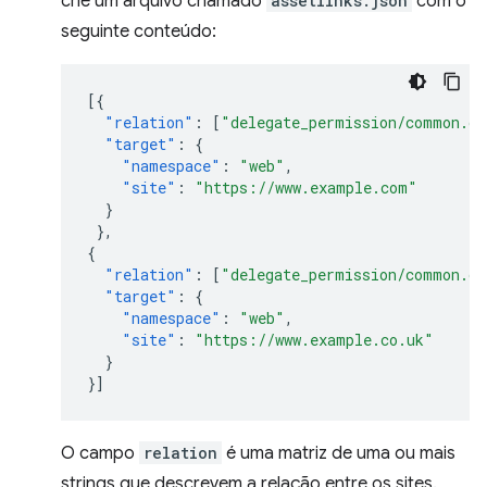
crie um arquivo chamado
assetlinks.json
com o
seguinte conteúdo:
[{
"relation"
:
[
"delegate_permission/common.ge
"target"
:
{
"namespace"
:
"web"
,
"site"
:
"https://www.example.com"
}
},
{
"relation"
:
[
"delegate_permission/common.ge
"target"
:
{
"namespace"
:
"web"
,
"site"
:
"https://www.example.co.uk"
}
}]
O campo
relation
é uma matriz de uma ou mais
strings que descrevem a relação entre os sites.