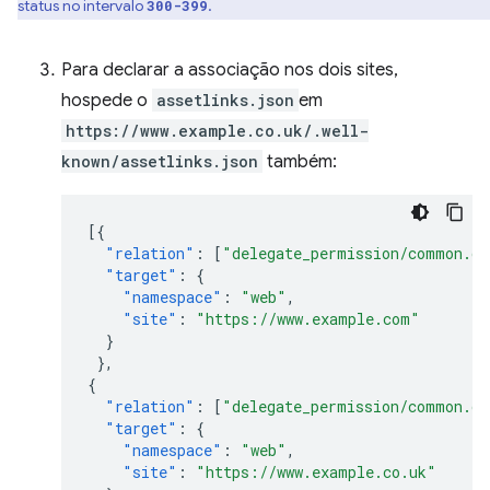
status no intervalo
.
300-399
Para declarar a associação nos dois sites,
hospede o
assetlinks.json
em
https://www.example.co.uk/.well-
known/assetlinks.json
também:
[{
"relation"
:
[
"delegate_permission/common.ge
"target"
:
{
"namespace"
:
"web"
,
"site"
:
"https://www.example.com"
}
},
{
"relation"
:
[
"delegate_permission/common.ge
"target"
:
{
"namespace"
:
"web"
,
"site"
:
"https://www.example.co.uk"