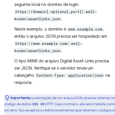
seguinte local no domínio de login:
https://domain[:optional_port]/.well-
known/assetlinks.json
.
Neste exemplo, o domínio é
www.example.com
,
então o arquivo JSON precisa ser hospedado em
https://www.example.com/.well-
known/assetlinks.json
.
O tipo MIME do arquivo Digital Asset Links precisa
ser JSON. Verifique se o servidor envia um
cabeçalho
Content-Type: application/json
na
resposta.
Importante
:a solicitação de um arquivo DAL precisa retornar u
código de status
HTTP. Caso contrário, ela será tratada com
200 OK
um erro. Isso se aplica a redirecionamentos que retornam códigos d