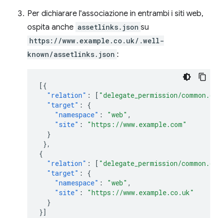
Per dichiarare l'associazione in entrambi i siti web,
ospita anche
assetlinks.json
su
https://www.example.co.uk/.well-
known/assetlinks.json
:
[{
"relation"
:
[
"delegate_permission/common.ge
"target"
:
{
"namespace"
:
"web"
,
"site"
:
"https://www.example.com"
}
},
{
"relation"
:
[
"delegate_permission/common.ge
"target"
:
{
"namespace"
:
"web"
,
"site"
:
"https://www.example.co.uk"
}
}]