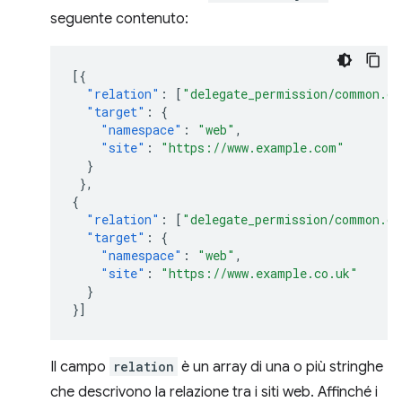
seguente contenuto:
[{
"relation"
:
[
"delegate_permission/common.ge
"target"
:
{
"namespace"
:
"web"
,
"site"
:
"https://www.example.com"
}
},
{
"relation"
:
[
"delegate_permission/common.ge
"target"
:
{
"namespace"
:
"web"
,
"site"
:
"https://www.example.co.uk"
}
}]
Il campo
relation
è un array di una o più stringhe
che descrivono la relazione tra i siti web. Affinché i