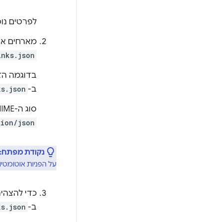
לפרטים נוס
מארחים את קובץ ה-JSON של Asset Links
inks.json
בדוגמה הזו
ב-
ks.json
סוג ה-MIME של קובץ Digital Asset Links צריך להיות JSON. חשוב לוודא שהשרת שולח כותרת
tion/json
נקודת מפתח:
על הפניות אוטומטי
כדי להצהי
ב-
ks.json