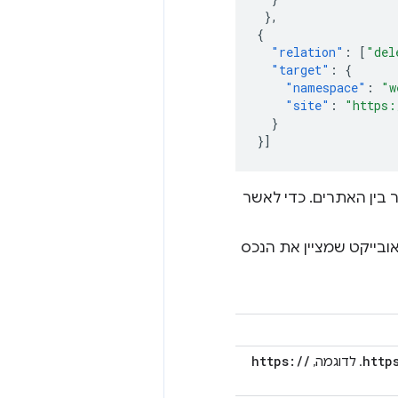
},
{
"relation"
:
[
"del
"target"
:
{
"namespace"
:
"w
"site"
:
"https:
}
}]
בין האתרים. כדי לאשר
ובייקט שמציין את הנכס
https:
/
/
http
. לדוגמה,