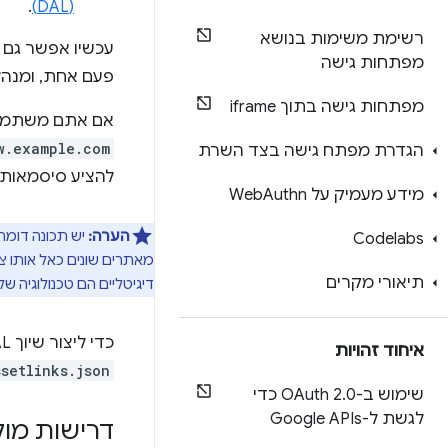
.
(DAL)
רשימת משימות בנושא
עכשיו אפשר גם 
מפתחות גישה
פעם אחת, ומנהל
מפתחות גישה בתוך iframe
אם אתם משתמשים
w.example.com
הגדרת מפתח גישה בצד השרת
להציע סיסמאות ש
מידע מעמיק על Web
Authn
הערה:
יש תכונה דומ
Codelabs
מאתרים שונים כאל אותו צד
תיאורי מקרים
דיגיטליים הם טכנולוגיה של Google שאפשר להשתמש בה לסיסמאות, אבל אין לה השפעה על הטיפול בקובצי okie
כדי ליצור שיוך DAL, המפתחים צריכים להוסיף קובץ JSON שתואם ל
איחוד זהויות
setlinks.json
שימוש ב-OAuth 2
.
0 כדי
לגשת ל-Google APIs
דרישות מו