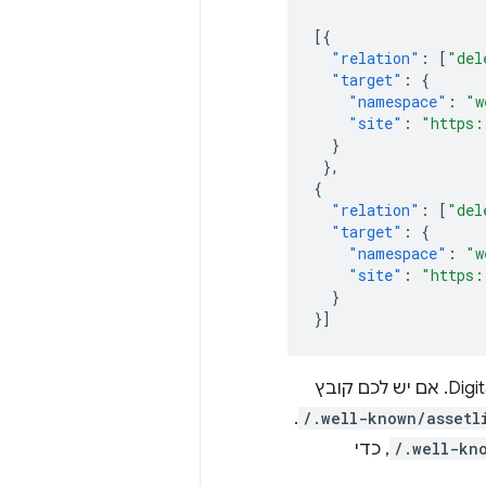
[{
"relation"
:
[
"del
"target"
:
{
"namespace"
:
"w
"site"
:
"https:
}
},
{
"relation"
:
[
"del
"target"
:
{
"namespace"
:
"w
"site"
:
"https:
}
}]
.
/.well-known/assetl
/.well-kn
, כדי