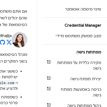
שינוי סיסמה אוטומטי
אם אתם משתמשים
שהם יכולים לשת
הסיסמאות של Chrome יציע אותם לכל אחד מהאתרים המקושרים.
Credential Manager
ihajlija
מצב ממשק משתמש מיידי
מפתחות גישה
בשני המקרים הב
סקירה כללית על מפתחות
גישה
כששני אתר
יש לפחות 
יצירת מפתח גישה
ו-
ple.com
ולהציע את
כניסה באמצעות מפתח
גישה
פרטי כניסה ל-Android באתר הזה. אפליקציות משוי
ניהול מפתחות גישה