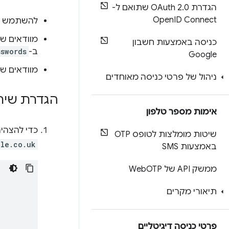
הגדרת OAuth 2
.
0 שתואם ל-
Open
ID Connect
להשתמש ב-Chrome מגרסה 91 
מוודאים ש
כניסה באמצעות חשבון
ב-
sswords
Google
מוודאים שהד
ניהול של פרטי כניסה מאוחדים
הגדרת שיתו
אימות מספר טלפון
כדי להצהי
שיטות מומלצות לטופס OTP
ple.co.uk
באמצעות SMS
ממשק API של Web
OTP
תיאורי מקרים
פרטי כניסה דיגיטליים