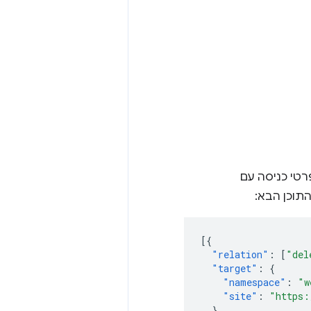
רטי כניסה עם
תוכן הבא:
[{
"relation"
:
[
"del
"target"
:
{
"namespace"
:
"w
"site"
:
"https:
}