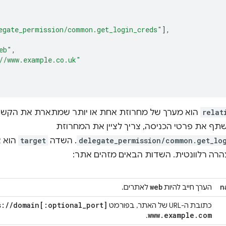
egate_permission/common.get_login_creds"
],
eb"
,
//www.example.co.uk"
relat
הוא מערך של מחרוזת אחת או יותר שמתארת את הקשר 
תף את פרטי הכניסה, צריך לציין את המחרוזת
delegate_permission/common.get_lo
. השדה
target
הוא א
הרה רלוונטית. השדות הבאים מזהים אתר:
web
n
הערך חייב להיות
לאתרים.
s:
/
/
domain
[:
optional
_
port
]
כתובת ה-URL של האתר, בפורמט
www
.
example
.
com
.