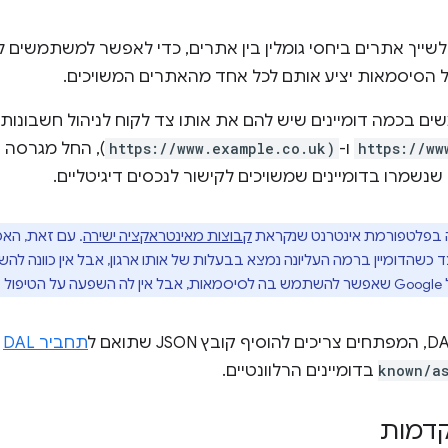
לשייך אתרים ביחסי גומלין בין אתרים, כדי לאפשר למשתמשים
 הסיסמאות יציע אותם לכל אחד מהאתרים המשויכים.
 בכמה דומיינים שיש להם את אותו צד לקוח לניהול חשבונות
https://ww
ו-
https://www.example.co.uk)
נשמרו בדומיינים שמשויכים לקישור לנכסים דיגיטליים.
ה בפלטפורמת אינטרנט שנקראת
קבוצות מאינטראקציה ישירה
. עם זאת, הא
 כשהדומיין ברמה העליונה נמצא בבעלות של אותו ארגון, אבל אין כוונה להש
co.
תחביר DAL
ב
known/as
בדומיינים הרלוונטיים.
קדמות