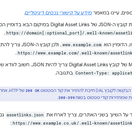
פים, עיינו במאמר
מידע על קישורי נכסים דיגיטליים
.
Digital  במיקום הבא בדומיין הכניסה:
.
https://domain[:optional_port]/.well-known/assetl
, הדומיין הוא
www.example.com
, ולכן קובץ ה-JSON צרי
.
https://www.example.com/.well-known/assetlin
Content-Type: applica
בתגובה.
הבקשה לקובץ DAL חייבת להחזיר את קוד הסטטוס
של TTP
200 OK
ות שמחזירות קודי סטטוס בטווח
.
300-399
ר על השיוך בשני האתרים, צריך לארח את
assetlinks.json
גם
:
https://www.example.co.uk/.well-known/assetlin