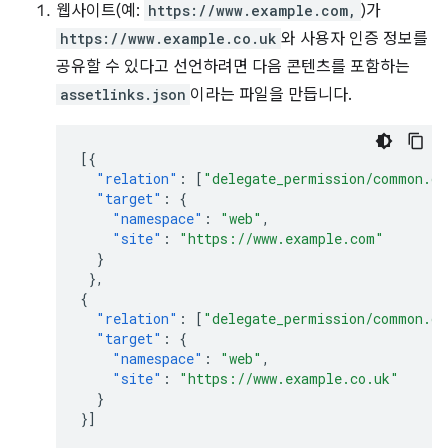
웹사이트(예:
https://www.example.com,
)가
https://www.example.co.uk
와 사용자 인증 정보를
공유할 수 있다고 선언하려면 다음 콘텐츠를 포함하는
assetlinks.json
이라는 파일을 만듭니다.
[{
"relation"
:
[
"delegate_permission/common.ge
"target"
:
{
"namespace"
:
"web"
,
"site"
:
"https://www.example.com"
}
},
{
"relation"
:
[
"delegate_permission/common.ge
"target"
:
{
"namespace"
:
"web"
,
"site"
:
"https://www.example.co.uk"
}
}]