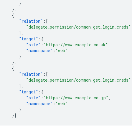
}
},
{
"relation"
:[
"delegate_permission/common.get_login_creds"
],
"target"
:{
"site"
:
"https://www.example.co.uk"
,
"namespace"
:
"web"
}
},
{
"relation"
:[
"delegate_permission/common.get_login_creds"
],
"target"
:{
"site"
:
"https://www.example.co.jp"
,
"namespace"
:
"web"
}
}]