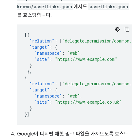
known/assetlinks.json
에서도
assetlinks.json
를 호스팅합니다.
[{
"relation"
:
[
"delegate_permission/common.ge
"target"
:
{
"namespace"
:
"web"
,
"site"
:
"https://www.example.com"
}
},
{
"relation"
:
[
"delegate_permission/common.ge
"target"
:
{
"namespace"
:
"web"
,
"site"
:
"https://www.example.co.uk"
}
}]
Google이 디지털 애셋 링크 파일을 가져오도록 호스트