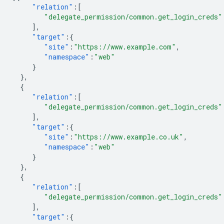
"relation"
:[
"delegate_permission/common.get_login_creds"
],
"target"
:{
"site"
:
"https://www.example.com"
,
"namespace"
:
"web"
}
},
{
"relation"
:[
"delegate_permission/common.get_login_creds"
],
"target"
:{
"site"
:
"https://www.example.co.uk"
,
"namespace"
:
"web"
}
},
{
"relation"
:[
"delegate_permission/common.get_login_creds"
],
"target"
:{