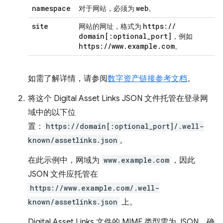
namespace
web
对于网站，必须为
。
site
https:
/
/
网站的网址，格式为
domain
[:
optional
_
port
]
，例如
https:
/
/
www
.
example
.
com
。
如需了解详情，请参阅
数字资产链接参考文档
。
将这个 Digital Asset Links JSON 文件托管在登录网
域中的以下位
置：
https://domain[:optional_port]/.well-
known/assetlinks.json
。
在此示例中，网域为
www.example.com
，因此
JSON 文件应托管在
https://www.example.com/.well-
known/assetlinks.json
上。
Digital Asset Links 文件的 MIME 类型需为 JSON。确