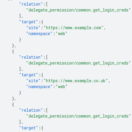
"relation"
:[
"delegate_permission/common.get_login_creds"
],
"target"
:{
"site"
:
"https://www.example.com"
,
"namespace"
:
"web"
}
},
{
"relation"
:[
"delegate_permission/common.get_login_creds"
],
"target"
:{
"site"
:
"https://www.example.co.uk"
,
"namespace"
:
"web"
}
},
{
"relation"
:[
"delegate_permission/common.get_login_creds"
],
"target"
:{