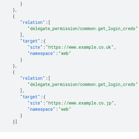
}
},
{
"relation"
:[
"delegate_permission/common.get_login_creds"
],
"target"
:{
"site"
:
"https://www.example.co.uk"
,
"namespace"
:
"web"
}
},
{
"relation"
:[
"delegate_permission/common.get_login_creds"
],
"target"
:{
"site"
:
"https://www.example.co.jp"
,
"namespace"
:
"web"
}
}]