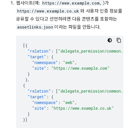
웹사이트(예:
https://www.example.com,
)가
https://www.example.co.uk
와 사용자 인증 정보를
공유할 수 있다고 선언하려면 다음 콘텐츠를 포함하는
assetlinks.json
이라는 파일을 만듭니다.
[{
"relation"
:
[
"delegate_permission/common.ge
"target"
:
{
"namespace"
:
"web"
,
"site"
:
"https://www.example.com"
}
},
{
"relation"
:
[
"delegate_permission/common.ge
"target"
:
{
"namespace"
:
"web"
,
"site"
:
"https://www.example.co.uk"
}
}]