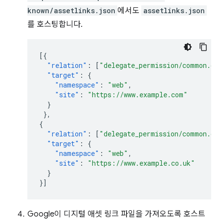
known/assetlinks.json
에서도
assetlinks.json
를 호스팅합니다.
[{
"relation"
:
[
"delegate_permission/common.ge
"target"
:
{
"namespace"
:
"web"
,
"site"
:
"https://www.example.com"
}
},
{
"relation"
:
[
"delegate_permission/common.ge
"target"
:
{
"namespace"
:
"web"
,
"site"
:
"https://www.example.co.uk"
}
}]
Google이 디지털 애셋 링크 파일을 가져오도록 호스트