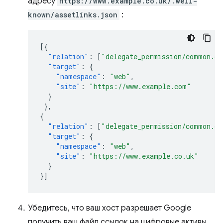
адресу
https://www.example.co.uk/.well-
known/assetlinks.json
:
[{
"relation"
:
[
"delegate_permission/common.ge
"target"
:
{
"namespace"
:
"web"
,
"site"
:
"https://www.example.com"
}
},
{
"relation"
:
[
"delegate_permission/common.ge
"target"
:
{
"namespace"
:
"web"
,
"site"
:
"https://www.example.co.uk"
}
}]
Убедитесь, что ваш хост разрешает Google
получить ваш файл ссылок на цифровые активы.