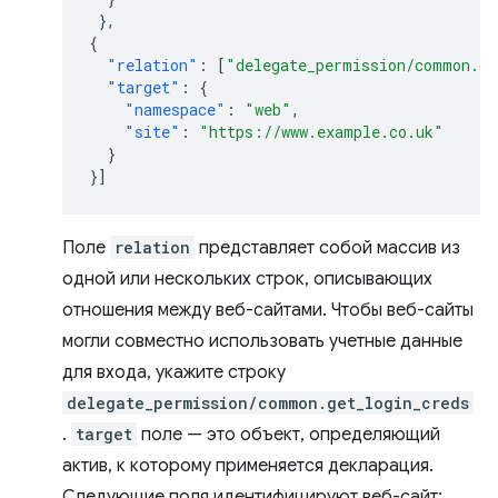
},
{
"relation"
:
[
"delegate_permission/common.ge
"target"
:
{
"namespace"
:
"web"
,
"site"
:
"https://www.example.co.uk"
}
}]
Поле
relation
представляет собой массив из
одной или нескольких строк, описывающих
отношения между веб-сайтами. Чтобы веб-сайты
могли совместно использовать учетные данные
для входа, укажите строку
delegate_permission/common.get_login_creds
.
target
поле — это объект, определяющий
актив, к которому применяется декларация.
Следующие поля идентифицируют веб-сайт: