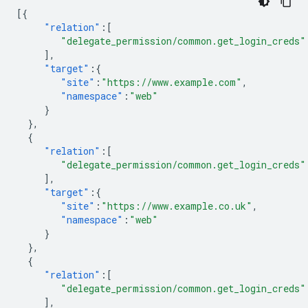
[{
"relation"
:[
"delegate_permission/common.get_login_creds"
],
"target"
:{
"site"
:
"https://www.example.com"
,
"namespace"
:
"web"
}
},
{
"relation"
:[
"delegate_permission/common.get_login_creds"
],
"target"
:{
"site"
:
"https://www.example.co.uk"
,
"namespace"
:
"web"
}
},
{
"relation"
:[
"delegate_permission/common.get_login_creds"
],