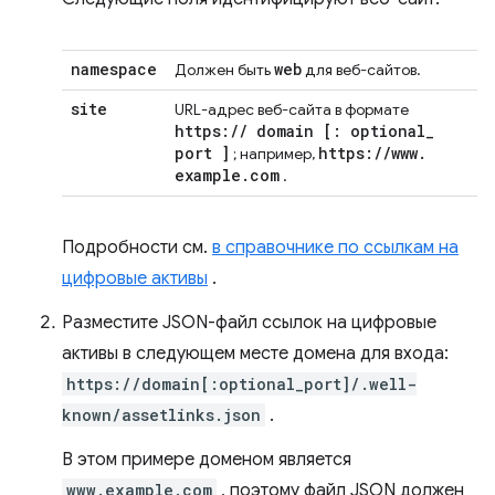
namespace
web
Должен быть
для веб-сайтов.
site
URL-адрес веб-сайта в формате
https:
/
/
domain
[:
optional
_
port
]
https:
/
/
www
.
; например,
example
.
com
.
Подробности см.
в справочнике по ссылкам на
цифровые активы
.
Разместите JSON-файл ссылок на цифровые
активы в следующем месте домена для входа:
https://domain[:optional_port]/.well-
known/assetlinks.json
.
В этом примере доменом является
www.example.com
, поэтому файл JSON должен