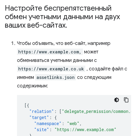
Настройте беспрепятственный
обмен учетными данными на двух
ваших веб-сайтах
.
Чтобы объявить, что веб-сайт, например
https://www.example.com,
может
обмениваться учетными данными с
https://www.example.co.uk
, создайте файл с
именем
assetlinks.json
со следующим
содержимым:
[{
"relation"
:
[
"delegate_permission/common.ge
"target"
:
{
"namespace"
:
"web"
,
"site"
:
"https://www.example.com"
}