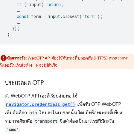
if
(
!
input
)
return
;
…
const
form
=
input
.
closest
(
'form'
);
…
});
}
ข้อควรระวัง:
WebOTP API ต้องใช้ต้นทางที่ปลอดภัย (HTTPS) การตรวจหา
ฟีเจอร์ในเว็บไซต์ HTTP จะไม่สำเร็จ
ประมวลผล OTP
ตัว WebOTP API เองก็เรียบง่ายพอ ใช้
navigator.credentials.get()
เพื่อรับ OTP WebOTP
เพิ่มตัวเลือก
otp
ใหม่ลงในเมธอดนั้น โดยมีพร็อพเพอร์ตี้เพียง
รายการเดียวคือ
transport
ซึ่งค่าต้องเป็นอาร์เรย์ที่มีสตริง
'sms'