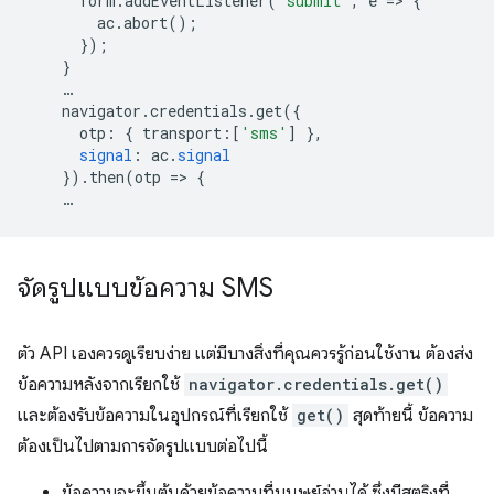
form
.
addEventListener
(
'submit'
,
e
=
>
{
ac
.
abort
();
});
}
…
navigator
.
credentials
.
get
({
otp
:
{
transport
:[
'sms'
]
},
signal
:
ac
.
signal
})
.
then
(
otp
=
>
{
…
จัดรูปแบบข้อความ SMS
ตัว API เองควรดูเรียบง่าย แต่มีบางสิ่งที่คุณควรรู้ก่อนใช้งาน ต้องส่ง
ข้อความหลังจากเรียกใช้
navigator.credentials.get()
และต้องรับข้อความในอุปกรณ์ที่เรียกใช้
get()
สุดท้ายนี้ ข้อความ
ต้องเป็นไปตามการจัดรูปแบบต่อไปนี้
ข้อความจะขึ้นต้นด้วยข้อความที่มนุษย์อ่านได้ ซึ่งมีสตริงที่