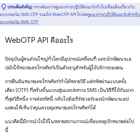
ประเด็นสำคัญ:
หากต้องการดูแนวทางปฏิบัติแนะนำทั่วไปเพิ่มเติมเกี่ยวกับ
แบบฟอร์ม SMS OTP รวมถึง WebOTP API โปรดดู
แนวทางปฏิบัติแนะนำสำหรับ
แบบฟอร์ม SMS OTP
Web
OTP API คืออะไร
ปัจจุบันผู้คนส่วนใหญ่ทั่วโลกมีอุปกรณ์เคลื่อนที่ และนักพัฒนาแอ
ปมักใช้หมายเลขโทรศัพท์เป็นตัวระบุสำหรับผู้ใช้บริการของตน
การยืนยันหมายเลขโทรศัพท์ทำได้หลายวิธี แต่รหัสผ่านแบบครั้ง
เดียว (OTP) ที่สร้างขึ้นแบบสุ่มและส่งทาง SMS เป็นวิธีที่ใช้กันมาก
ที่สุดวิธีหนึ่ง การส่งรหัสนี้ กลับไปยังเซิร์ฟเวอร์ของนักพัฒนาแอป
แสดงให้เห็นว่าคุณควบคุมหมายเลขโทรศัพท์ได้
แนวคิดนี้มีการนำไปใช้ในหลายสถานการณ์เพื่อบรรลุเป้าหมายต่อไป
นี้