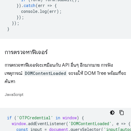
}).
catch
(
err
=
>
{
console
.
log
(
err
);
});
});
}
การตรวจหาฟีเจอร์
การตรวจหาฟีเจอร์จะเหมือนกับ API อื่นๆ อีกมากมาย การฟัง
เหตุการณ์
DOMContentLoaded
จะรอให้ DOM Tree พร้อมที่จะ
ค้นหา
JavaScript
if
(
'OTPCredential'
in
window
)
{
window
.
addEventListener
(
'DOMContentLoaded'
,
e
=
>
{
const
input
=
document
.
querySelector
(
'input[auto