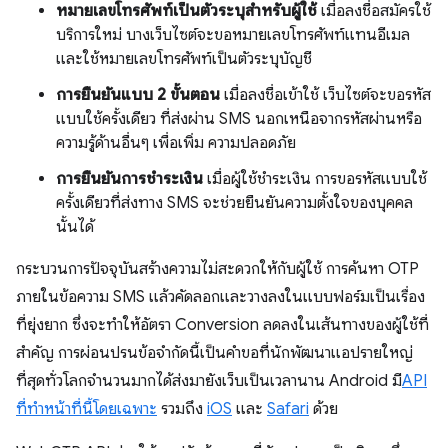
หมายเลขโทรศัพท์เป็นตัวระบุสำหรับผู้ใช้
เมื่อลงชื่อสมัครใช้
บริการใหม่ บางเว็บไซต์จะขอหมายเลขโทรศัพท์แทนอีเมล
และใช้หมายเลขโทรศัพท์เป็นตัวระบุบัญชี
การยืนยันแบบ 2 ขั้นตอน
เมื่อลงชื่อเข้าใช้ เว็บไซต์จะขอรหัส
แบบใช้ครั้งเดียว ที่ส่งผ่าน SMS นอกเหนือจากรหัสผ่านหรือ
ความรู้ด้านอื่นๆ เพื่อเพิ่ม ความปลอดภัย
การยืนยันการชำระเงิน
เมื่อผู้ใช้ชำระเงิน การขอรหัสแบบใช้
ครั้งเดียวที่ส่งทาง SMS จะช่วยยืนยันความตั้งใจของบุคคล
นั้นได้
กระบวนการปัจจุบันสร้างความไม่สะดวกให้กับผู้ใช้ การค้นหา OTP
ภายในข้อความ SMS แล้วคัดลอกและวางลงในแบบฟอร์มเป็นเรื่อง
ที่ยุ่งยาก ซึ่งจะทำให้อัตรา Conversion ลดลงในเส้นทางของผู้ใช้ที่
สําคัญ การผ่อนปรนข้อจำกัดนี้เป็นคำขอที่นักพัฒนาแอปรายใหญ่
ที่สุดทั่วโลกจำนวนมากได้ส่งมายังเว็บเป็นเวลานาน Android มี
API
ที่ทำหน้าที่นี้โดยเฉพาะ
รวมถึง
iOS
และ
Safari
ด้วย