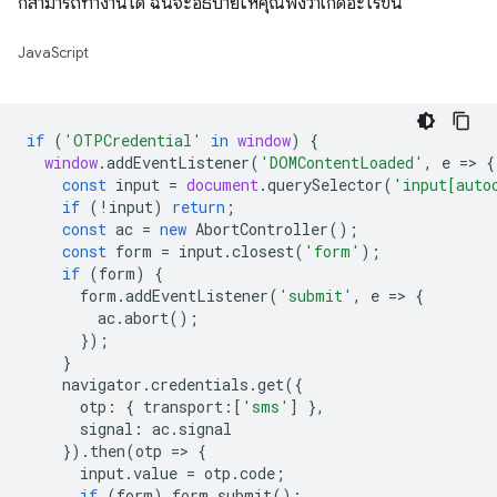
ก็สามารถทำงานได้ ฉันจะอธิบายให้คุณฟังว่าเกิดอะไรขึ้น
JavaScript
if
(
'OTPCredential'
in
window
)
{
window
.
addEventListener
(
'DOMContentLoaded'
,
e
=
>
{
const
input
=
document
.
querySelector
(
'input[auto
if
(
!
input
)
return
;
const
ac
=
new
AbortController
();
const
form
=
input
.
closest
(
'form'
);
if
(
form
)
{
form
.
addEventListener
(
'submit'
,
e
=
>
{
ac
.
abort
();
});
}
navigator
.
credentials
.
get
({
otp
:
{
transport
:
[
'sms'
]
},
signal
:
ac
.
signal
}).
then
(
otp
=
>
{
input
.
value
=
otp
.
code
;
if
(
form
)
form
.
submit
();