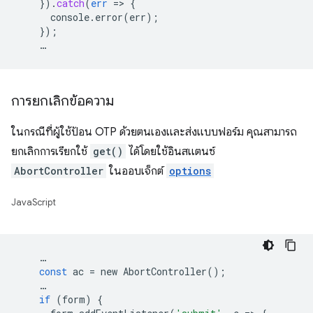
}
)
.
catch
(
err
=
>
{
console.error(err)
;
}
);
…
การยกเลิกข้อความ
ในกรณีที่ผู้ใช้ป้อน OTP ด้วยตนเองและส่งแบบฟอร์ม คุณสามารถ
ยกเลิกการเรียกใช้
get()
ได้โดยใช้อินสแตนซ์
AbortController
ในออบเจ็กต์
options
JavaScript
…
const
ac
=
new
AbortController
();
…
if
(
form
)
{