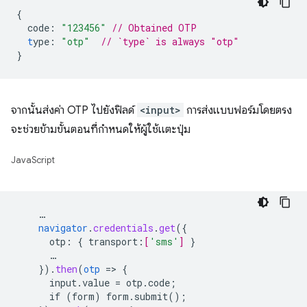
{
code
:
"123456"
// Obtained OTP
t
ype
:
"otp"
// `type` is always "otp"
}
จากนั้นส่งค่า OTP ไปยังฟิลด์
<input>
การส่งแบบฟอร์มโดยตรง
จะช่วยข้ามขั้นตอนที่กำหนดให้ผู้ใช้แตะปุ่ม
JavaScript
…
navigator
.
credentials
.
get
(
{
otp
:
{
transport
:
[
'sms'
]
}
…
}
)
.
then
(
otp
=
>
{
input.value
=
otp.code
;
if
(form)
form.submit()
;