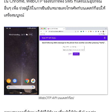
ใน Chrome, WebOTP รองรับการฟัง SMS ที่ได้รับในอุปกรณ์
อื่นๆ เพื่อ ช่วยผู้ใช้ในการยืนยันหมายเลขโทรศัพท์บนเดสก์ท็อปให้
เสร็จสมบูรณ์
WebOTP API บนเดสก์ท็อป