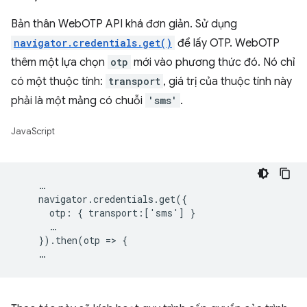
Bản thân WebOTP API khá đơn giản. Sử dụng
navigator.credentials.get()
để lấy OTP. WebOTP
thêm một lựa chọn
otp
mới vào phương thức đó. Nó chỉ
có một thuộc tính:
transport
, giá trị của thuộc tính này
phải là một mảng có chuỗi
'sms'
.
JavaScript
    …

    navigator.credentials.get({

      otp: { transport:['sms'] }

      …

    }).then(otp => {
