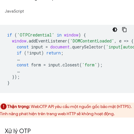
JavaScript
if
(
'OTPCredential'
in
window
)
{
window
.
addEventListener
(
'DOMContentLoaded'
,
e
=
>
{
const
input
=
document
.
querySelector
(
'input[auto
if
(
!
input
)
return
;
…
const
form
=
input
.
closest
(
'form'
);
…
});
}
Thận trọng:
WebOTP API yêu cầu một nguồn gốc bảo mật (HTTPS).
Tính năng phát hiện trên trang web HTTP sẽ không hoạt động.
Xử lý OTP