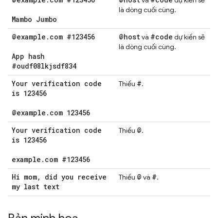
và
dự kiến sẽ
là dòng cuối cùng.
Mambo Jumbo
@example
.
com #123456
@host
#code
và
dự kiến sẽ
là dòng cuối cùng.
App hash
#oudf08lkjsdf834
Your verification code
#
Thiếu
.
is 123456
@example
.
com 123456
Your verification code
@
Thiếu
.
is 123456
example
.
com #123456
Hi mom
,
did you receive
@
#
Thiếu
và
.
my last text