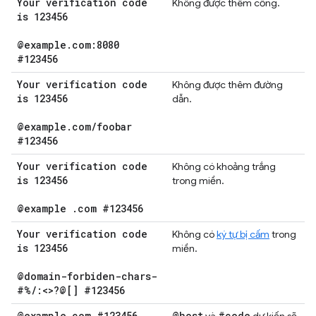
Your verification code
Không được thêm cổng.
is 123456
@example
.
com:8080
#123456
Your verification code
Không được thêm đường
is 123456
dẫn.
@example
.
com
/
foobar
#123456
Your verification code
Không có khoảng trắng
is 123456
trong miền.
@example
.
com #123456
Your verification code
Không có
ký tự bị cấm
trong
is 123456
miền.
@domain-forbiden-chars-
#%
/
:<>?@[] #123456
@example
.
com #123456
@host
#code