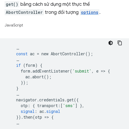
get()
bằng cách sử dụng một thực thể
AbortController
trong đối tượng
options
.
JavaScript
…
const
ac
=
new
AbortController
();
…
if
(
form
)
{
form
.
addEventListener
(
'submit'
,
e
=
>
{
ac
.
abort
();
});
}
…
navigator
.
credentials
.
get
({
otp
:
{
transport
:[
'sms'
]
},
signal
:
ac
.
signal
})
.
then
(
otp
=
>
{
…