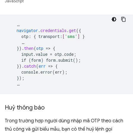
JavaScript
…
navigator
.
credentials
.
get
(
{
otp
:
{
transport
:
[
'sms'
]
}
…
}
)
.
then
(
otp
=
>
{
input.value
=
otp.code
;
if
(form)
form.submit()
;
}
)
.
catch
(
err
=
>
{
console.error(err)
;
}
);
…
Huỷ thông báo
Trong trường hợp người dùng nhập mã OTP theo cách
thủ công và gửi biểu mẫu, bạn có thể huỷ lệnh gọi