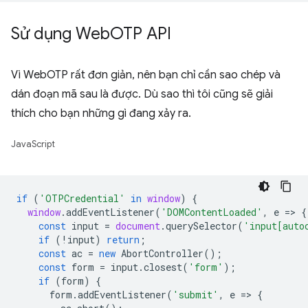
Sử dụng Web
OTP API
Vì WebOTP rất đơn giản, nên bạn chỉ cần sao chép và
dán đoạn mã sau là được. Dù sao thì tôi cũng sẽ giải
thích cho bạn những gì đang xảy ra.
JavaScript
if
(
'OTPCredential'
in
window
)
{
window
.
addEventListener
(
'DOMContentLoaded'
,
e
=
>
{
const
input
=
document
.
querySelector
(
'input[auto
if
(
!
input
)
return
;
const
ac
=
new
AbortController
();
const
form
=
input
.
closest
(
'form'
);
if
(
form
)
{
form
.
addEventListener
(
'submit'
,
e
=
>
{