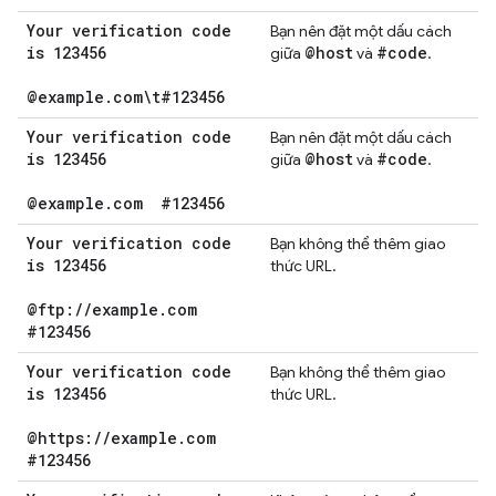
Your verification code
Bạn nên đặt một dấu cách
is 123456
@host
#code
giữa
và
.
@example
.
com\t#123456
Your verification code
Bạn nên đặt một dấu cách
is 123456
@host
#code
giữa
và
.
@example
.
com
#123456
Your verification code
Bạn không thể thêm giao
is 123456
thức URL.
@ftp:
/
/
example
.
com
#123456
Your verification code
Bạn không thể thêm giao
is 123456
thức URL.
@https:
/
/
example
.
com
#123456