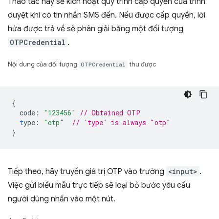
Thao tác này sẽ kích hoạt quy trình cấp quyền của trình
duyệt khi có tin nhắn SMS đến. Nếu được cấp quyền, lời
hứa được trả về sẽ phân giải bằng một đối tượng
OTPCredential
.
Nội dung của đối tượng
OTPCredential
thu được
{
code
:
"123456"
// Obtained OTP
t
ype
:
"otp"
// `type` is always "otp"
}
Tiếp theo, hãy truyền giá trị OTP vào trường
<input>
.
Việc gửi biểu mẫu trực tiếp sẽ loại bỏ bước yêu cầu
người dùng nhấn vào một nút.