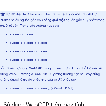
.
Lưu ý:
Hiện tại, Chrome chỉ hỗ trợ các lệnh gọi WebOTP API từ
iframe nhiều nguồn gốc có
không quá một
nguồn gốc duy nhất trong
chuỗi tổ tiên. Trong các trường hợp sau:
->
a.com
b.com
->
->
a.com
b.com
b.com
->
->
a.com
a.com
b.com
->
->
a.com
b.com
c.com
hỗ trợ việc sử dụng WebOTP trong
nhưng không hỗ trợ việc sử
b.com
dụng WebOTP trong
. Xin lưu ý rằng trường hợp sau đây cũng
c.com
không được hỗ trợ do thiếu nhu cầu và UX phức tạp.
->
->
(gọi WebOTP API)
a.com
b.com
a.com
Sử dụng Web
OTP trên máy tính