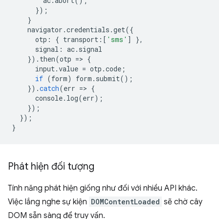
ac
.
abort
();
});
}
navigator
.
credentials
.
get
({
otp
:
{
transport
:
[
'sms'
]
},
signal
:
ac
.
signal
}).
then
(
otp
=
>
{
input
.
value
=
otp
.
code
;
if
(
form
)
form
.
submit
();
}).
catch
(
err
=
>
{
console
.
log
(
err
);
});
});
}
Phát hiện đối tượng
Tính năng phát hiện giống như đối với nhiều API khác.
Việc lắng nghe sự kiện
DOMContentLoaded
sẽ chờ cây
DOM sẵn sàng để truy vấn.