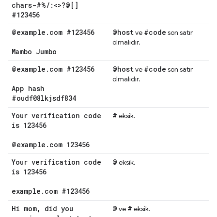
chars-#%
/
:<>?@[]
#123456
@example
.
com #123456
@host
#code
ve
son satır
olmalıdır.
Mambo Jumbo
@example
.
com #123456
@host
#code
ve
son satır
olmalıdır.
App hash
#oudf08lkjsdf834
Your verification code
#
eksik.
is 123456
@example
.
com 123456
Your verification code
@
eksik.
is 123456
example
.
com #123456
Hi mom
,
did you
@
#
ve
eksik.