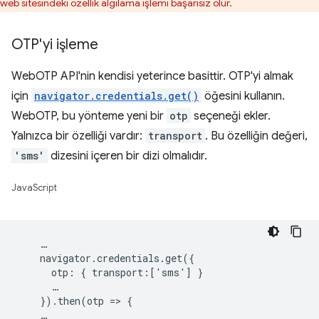
web sitesindeki özellik algılama işlemi başarısız olur.
OTP'yi işleme
WebOTP API'nin kendisi yeterince basittir. OTP'yi almak
için
navigator.credentials.get()
öğesini kullanın.
WebOTP, bu yönteme yeni bir
otp
seçeneği ekler.
Yalnızca bir özelliği vardır:
transport
. Bu özelliğin değeri,
'sms'
dizesini içeren bir dizi olmalıdır.
JavaScript
    …

    navigator.credentials.get({

      otp: { transport:['sms'] }

      …

    }).then(otp => {
