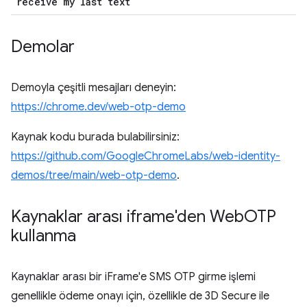
receive my last text
Demolar
Demoyla çeşitli mesajları deneyin:
https://chrome.dev/web-otp-demo
Kaynak kodu burada bulabilirsiniz:
https://github.com/GoogleChromeLabs/web-identity-
demos/tree/main/web-otp-demo
.
Kaynaklar arası iframe'den Web
OTP
kullanma
Kaynaklar arası bir iFrame'e SMS OTP girme işlemi
genellikle ödeme onayı için, özellikle de 3D Secure ile