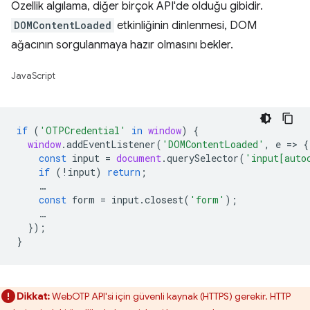
Özellik algılama, diğer birçok API'de olduğu gibidir.
DOMContentLoaded
etkinliğinin dinlenmesi, DOM
ağacının sorgulanmaya hazır olmasını bekler.
JavaScript
if
(
'OTPCredential'
in
window
)
{
window
.
addEventListener
(
'DOMContentLoaded'
,
e
=
>
{
const
input
=
document
.
querySelector
(
'input[auto
if
(
!
input
)
return
;
…
const
form
=
input
.
closest
(
'form'
);
…
});
}
Dikkat:
WebOTP API'si için güvenli kaynak (HTTPS) gerekir. HTTP