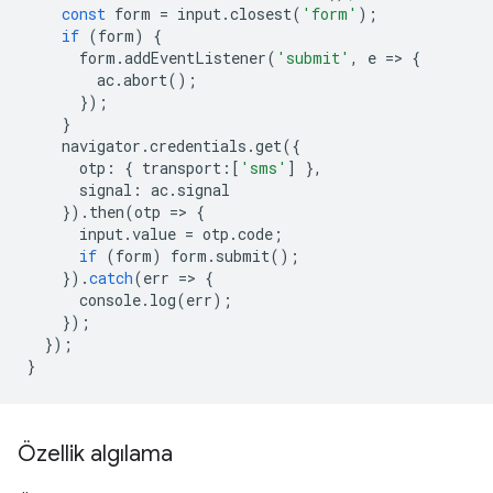
const
form
=
input
.
closest
(
'form'
);
if
(
form
)
{
form
.
addEventListener
(
'submit'
,
e
=
>
{
ac
.
abort
();
});
}
navigator
.
credentials
.
get
({
otp
:
{
transport
:
[
'sms'
]
},
signal
:
ac
.
signal
}).
then
(
otp
=
>
{
input
.
value
=
otp
.
code
;
if
(
form
)
form
.
submit
();
}).
catch
(
err
=
>
{
console
.
log
(
err
);
});
});
}
Özellik algılama