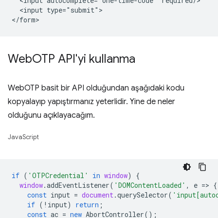
  <input autocomplete="one-time-code" required/>

  <input type="submit">

Web
OTP API'yi kullanma
WebOTP basit bir API olduğundan aşağıdaki kodu
kopyalayıp yapıştırmanız yeterlidir. Yine de neler
olduğunu açıklayacağım.
JavaScript
if
(
'OTPCredential'
in
window
)
{
window
.
addEventListener
(
'DOMContentLoaded'
,
e
=
>
{
const
input
=
document
.
querySelector
(
'input[auto
if
(
!
input
)
return
;
const
ac
=
new
AbortController
();