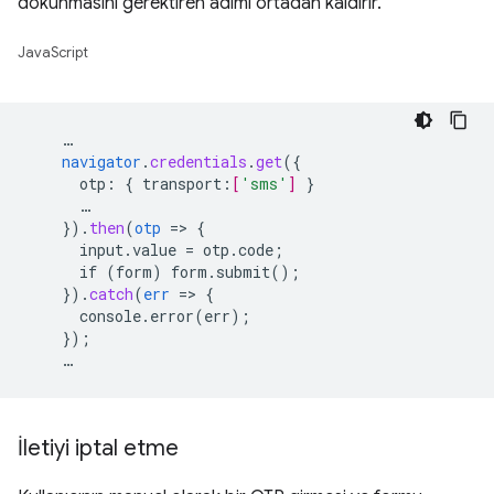
dokunmasını gerektiren adımı ortadan kaldırır.
JavaScript
…
navigator
.
credentials
.
get
(
{
otp
:
{
transport
:
[
'sms'
]
}
…
}
)
.
then
(
otp
=
>
{
input.value
=
otp.code
;
if
(form)
form.submit()
;
}
)
.
catch
(
err
=
>
{
console.error(err)
;
}
);
…
İletiyi iptal etme