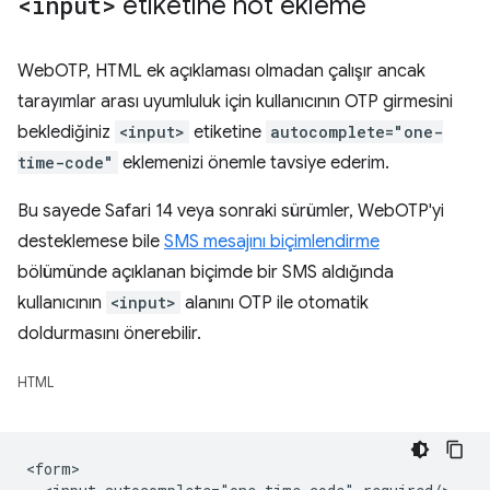
<input>
etiketine not ekleme
WebOTP, HTML ek açıklaması olmadan çalışır ancak
tarayımlar arası uyumluluk için kullanıcının OTP girmesini
beklediğiniz
<input>
etiketine
autocomplete="one-
time-code"
eklemenizi önemle tavsiye ederim.
Bu sayede Safari 14 veya sonraki sürümler, WebOTP'yi
desteklemese bile
SMS mesajını biçimlendirme
bölümünde açıklanan biçimde bir SMS aldığında
kullanıcının
<input>
alanını OTP ile otomatik
doldurmasını önerebilir.
HTML
<form>
