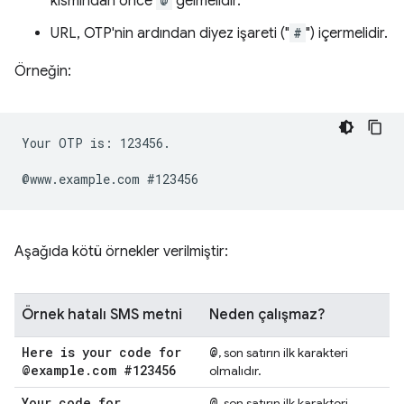
kısmından önce
@
gelmelidir.
URL, OTP'nin ardından diyez işareti ("
#
") içermelidir.
Örneğin:
Your OTP is: 123456.

Aşağıda kötü örnekler verilmiştir:
Örnek hatalı SMS metni
Neden çalışmaz?
Here is your code for
@
, son satırın ilk karakteri
@example
.
com #123456
olmalıdır.
Your code for
@
, son satırın ilk karakteri