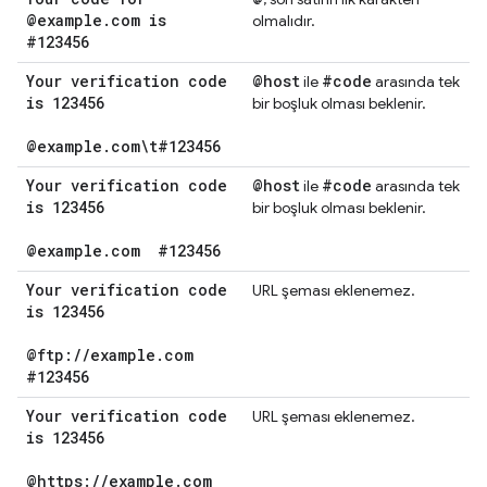
@example
.
com is
olmalıdır.
#123456
Your verification code
@host
#code
ile
arasında tek
is 123456
bir boşluk olması beklenir.
@example
.
com\t#123456
Your verification code
@host
#code
ile
arasında tek
is 123456
bir boşluk olması beklenir.
@example
.
com
#123456
Your verification code
URL şeması eklenemez.
is 123456
@ftp:
/
/
example
.
com
#123456
Your verification code
URL şeması eklenemez.
is 123456
@https:
/
/
example
.
com