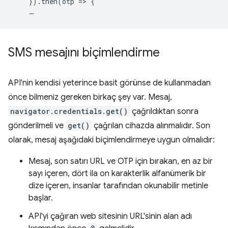
})
.
then
(
otp
=
>
{
…
SMS mesajını biçimlendirme
API'nin kendisi yeterince basit görünse de kullanmadan
önce bilmeniz gereken birkaç şey var. Mesaj,
navigator.credentials.get()
çağrıldıktan sonra
gönderilmeli ve
get()
çağrılan cihazda alınmalıdır. Son
olarak, mesaj aşağıdaki biçimlendirmeye uygun olmalıdır:
Mesaj, son satırı URL ve OTP için bırakan, en az bir
sayı içeren, dört ila on karakterlik alfanümerik bir
dize içeren, insanlar tarafından okunabilir metinle
başlar.
API'yi çağıran web sitesinin URL'sinin alan adı