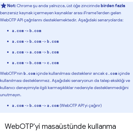
Not:
Chrome şu anda yalnızca, üst öğe zincirinde
birden fazla
benzersiz kaynak içermeyen kaynaklar arası iFrame'lerden gelen
WebOTP API çağrılarını desteklemektedir. Aşağıdaki senaryolarda:
->
a.com
b.com
->
->
a.com
b.com
b.com
->
->
a.com
a.com
b.com
->
->
a.com
b.com
c.com
WebOTP'nin
içinde kullanılması desteklenir ancak
içinde
b.com
c.com
kullanılması desteklenmez. Aşağıdaki senaryonun da talep eksikliği ve
kullanıcı deneyimiyle ilgili karmaşıklıklar nedeniyle desteklenmediğini
unutmayın.
->
->
(WebOTP API'yi çağırır)
a.com
b.com
a.com
Web
OTP'yi masaüstünde kullanma