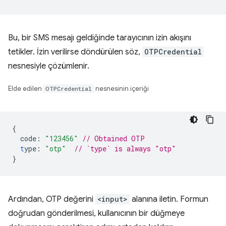
Bu, bir SMS mesajı geldiğinde tarayıcının izin akışını
tetikler. İzin verilirse döndürülen söz,
OTPCredential
nesnesiyle çözümlenir.
Elde edilen
OTPCredential
nesnesinin içeriği
{
code
:
"123456"
// Obtained OTP
t
ype
:
"otp"
// `type` is always "otp"
}
Ardından, OTP değerini
<input>
alanına iletin. Formun
doğrudan gönderilmesi, kullanıcının bir düğmeye