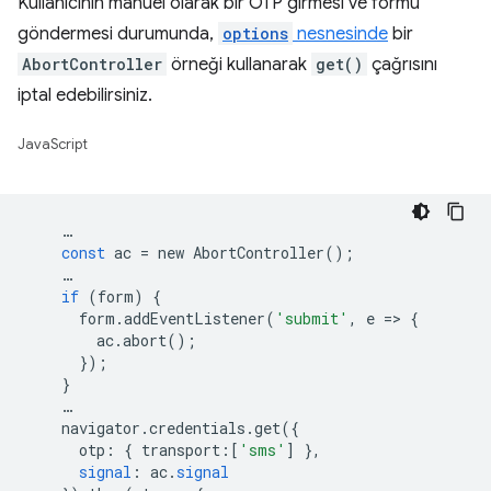
Kullanıcının manuel olarak bir OTP girmesi ve formu
göndermesi durumunda,
options
nesnesinde
bir
AbortController
örneği kullanarak
get()
çağrısını
iptal edebilirsiniz.
JavaScript
…
const
ac
=
new
AbortController
();
…
if
(
form
)
{
form
.
addEventListener
(
'submit'
,
e
=
>
{
ac
.
abort
();
});
}
…
navigator
.
credentials
.
get
({
otp
:
{
transport
:[
'sms'
]
},
signal
:
ac
.
signal