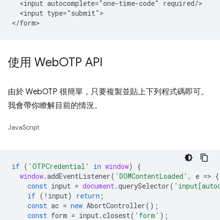
  <input autocomplete="one-time-code" required/>

  <input type="submit">

使用 Web
OTP API
由於 WebOTP 很簡單，只要複製並貼上下列程式碼即可。
我會帶你瞭解目前的情況。
JavaScript
if
(
'OTPCredential'
in
window
)
{
window
.
addEventListener
(
'DOMContentLoaded'
,
e
=
>
{
const
input
=
document
.
querySelector
(
'input[auto
if
(
!
input
)
return
;
const
ac
=
new
AbortController
();
const
form
=
input
.
closest
(
'form'
);