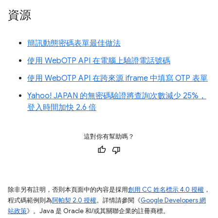
資源
簡訊動態密碼表單最佳做法
使用 WebOTP API 在電腦上驗證電話號碼
使用 WebOTP API 在跨來源 iframe 中填寫 OTP 表單
Yahoo! JAPAN 的無密碼驗證將查詢次數減少 25%，
登入時間加快 2.6 倍
這對你有幫助嗎？
除非另有註明，否則本頁面中的內容是採用
創用 CC 姓名標示 4.0 授權
，
程式碼範例則為
阿帕契 2.0 授權
。詳情請參閱《
Google Developers 網
站政策
》。Java 是 Oracle 和/或其關聯企業的註冊商標。