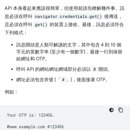
API 本身看起來應該很簡單，但使用前請先瞭解幾件事。訊
息必須在呼叫
navigator.credentials.get()
後傳送，
且必須在呼叫
get()
的裝置上接收。最後，訊息必須符合
下列格式：
訊息開頭是人類可解讀的文字，其中包含 4 到 10 個
字元的英數字串 (至少有一個數字)，最後一行則保留
給網址和 OTP。
呼叫 API 的網站網址網域部分必須以
@
開頭。
網址必須包含井號 (「
#
」)，後面接著 OTP。
例如：
Your OTP is: 123456.
