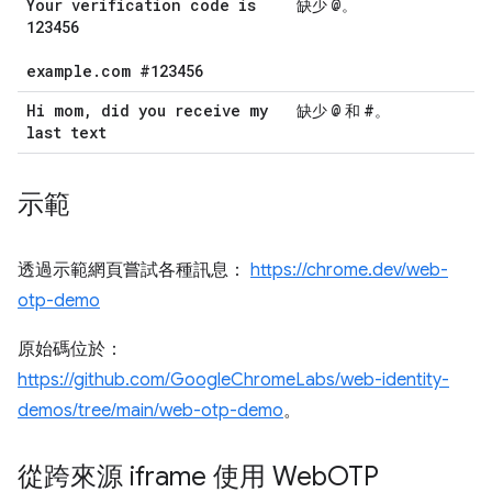
Your verification code is
@
缺少
。
123456
example
.
com #123456
Hi mom
,
did you receive my
@
#
缺少
和
。
last text
示範
透過示範網頁嘗試各種訊息：
https://chrome.dev/web-
otp-demo
原始碼位於：
https://github.com/GoogleChromeLabs/web-identity-
demos/tree/main/web-otp-demo
。
從跨來源 iframe 使用 Web
OTP