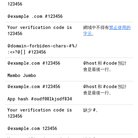
123456
@example
.
com #123456
Your verification code is
網域中不得有
禁止使用的
123456
字元
。
@domain-forbiden-chars-#%
/
:<>?@[] #123456
@example
.
com #123456
@host
#code
和
預計
會是最後一行。
Mambo Jumbo
@example
.
com #123456
@host
#code
和
預計
會是最後一行。
App hash #oudf08lkjsdf834
Your verification code is
#
缺少
。
123456
@example
.
com 123456