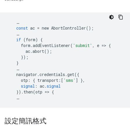
…
const
ac
=
new
AbortController
();
…
if
(
form
)
{
form
.
addEventListener
(
'submit'
,
e
=
>
{
ac
.
abort
();
});
}
…
navigator
.
credentials
.
get
({
otp
:
{
transport
:[
'sms'
]
},
signal
:
ac
.
signal
})
.
then
(
otp
=
>
{
…
設定簡訊格式