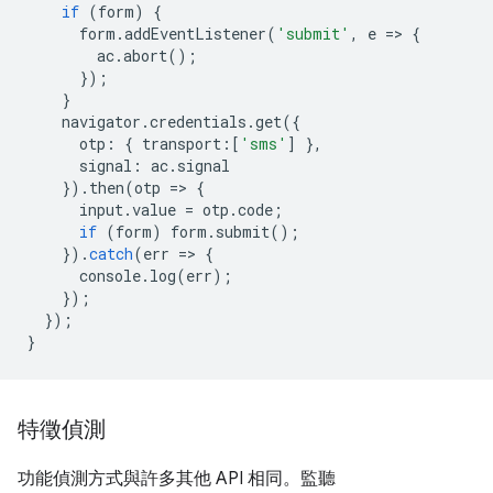
if
(
form
)
{
form
.
addEventListener
(
'submit'
,
e
=
>
{
ac
.
abort
();
});
}
navigator
.
credentials
.
get
({
otp
:
{
transport
:
[
'sms'
]
},
signal
:
ac
.
signal
}).
then
(
otp
=
>
{
input
.
value
=
otp
.
code
;
if
(
form
)
form
.
submit
();
}).
catch
(
err
=
>
{
console
.
log
(
err
);
});
});
}
特徵偵測
功能偵測方式與許多其他 API 相同。監聽