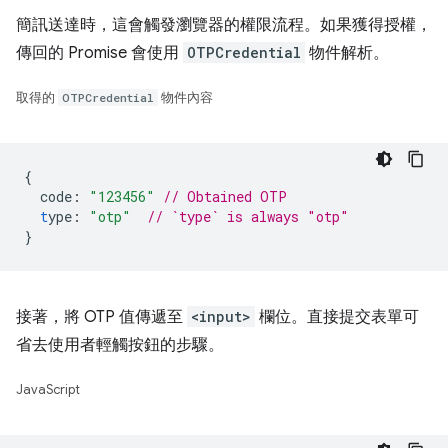
簡訊送達時，這會觸發瀏覽器的權限流程。如果獲得授權，
傳回的 Promise 會使用
OTPCredential
物件解析。
取得的
OTPCredential
物件內容
{
code
:
"123456"
// Obtained OTP
t
ype
:
"otp"
// `type` is always "otp"
}
接著，將 OTP 值傳遞至
<input>
欄位。直接提交表單可
省去使用者輕觸按鈕的步驟。
JavaScript