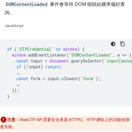
DOMContentLoaded
事件會等待 DOM 樹狀結構準備好查
詢。
JavaScript
if
(
'OTPCredential'
in
window
)
{
window
.
addEventListener
(
'DOMContentLoaded'
,
e
=
>
{
const
input
=
document
.
querySelector
(
'input[auto
if
(
!
input
)
return
;
…
const
form
=
input
.
closest
(
'form'
);
…
});
}
注意：
WebOTP API 需要安全來源 (HTTPS)。HTTP 網站上的功能偵測
會失敗。