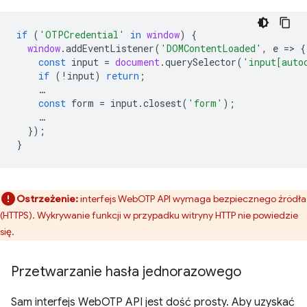
if
(
'OTPCredential'
in
window
)
{
window
.
addEventListener
(
'DOMContentLoaded'
,
e
=
>
{
const
input
=
document
.
querySelector
(
'input[auto
if
(
!
input
)
return
;
…
const
form
=
input
.
closest
(
'form'
);
…
});
}
Ostrzeżenie:
interfejs WebOTP API wymaga bezpiecznego źródła
(HTTPS). Wykrywanie funkcji w przypadku witryny HTTP nie powiedzie
się.
Przetwarzanie hasła jednorazowego
Sam interfejs WebOTP API jest dość prosty. Aby uzyskać