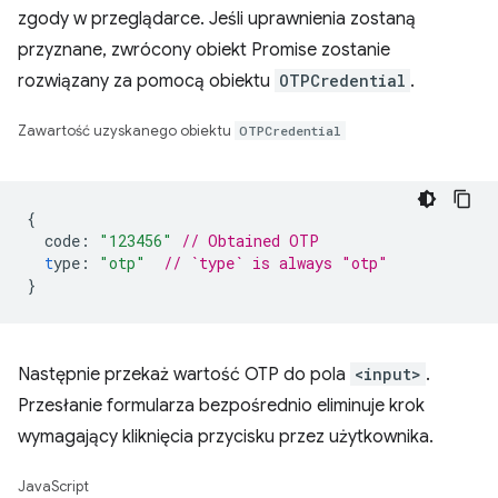
zgody w przeglądarce. Jeśli uprawnienia zostaną
przyznane, zwrócony obiekt Promise zostanie
rozwiązany za pomocą obiektu
OTPCredential
.
Zawartość uzyskanego obiektu
OTPCredential
{
code
:
"123456"
// Obtained OTP
t
ype
:
"otp"
// `type` is always "otp"
}
Następnie przekaż wartość OTP do pola
<input>
.
Przesłanie formularza bezpośrednio eliminuje krok
wymagający kliknięcia przycisku przez użytkownika.
JavaScript