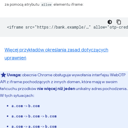
za pomocą atrybutu
allow
elementu iframe:
Więcej przykładów określania zasad dotyczących
uprawnień
Uwaga:
obecnie Chrome obsługuje wywołania interfejsu WebOTP
API z iframe pochodzących z innych domen, które mają w swoim
łańcuchu przodków
nie więcej niż jeden
unikalny adres pochodzenia.
W tych sytuacjach:
->
a.com
b.com
->
->
a.com
b.com
b.com
->
->
a.com
a.com
b.com