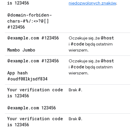
is 123456
niedozwolonych znaków
.
@domain-forbiden-
chars-#%
/
:<>?@[]
#123456
@example
.
com #123456
@host
Oczekuje się, że
#code
i
będą ostatnim
Mambo Jumbo
wierszem.
@example
.
com #123456
@host
Oczekuje się, że
#code
i
będą ostatnim
App hash
wierszem.
#oudf08lkjsdf834
Your verification code
#
Brak
.
is 123456
@example
.
com 123456
Your verification code
@
Brak
.
is 123456