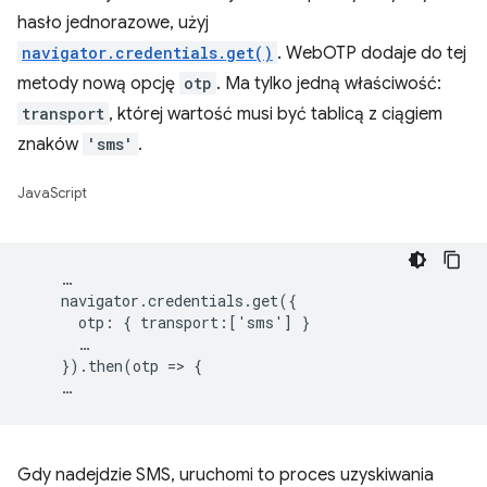
hasło jednorazowe, użyj
navigator.credentials.get()
. WebOTP dodaje do tej
metody nową opcję
otp
. Ma tylko jedną właściwość:
transport
, której wartość musi być tablicą z ciągiem
znaków
'sms'
.
JavaScript
    …

    navigator.credentials.get({

      otp: { transport:['sms'] }

      …

    }).then(otp => {

Gdy nadejdzie SMS, uruchomi to proces uzyskiwania