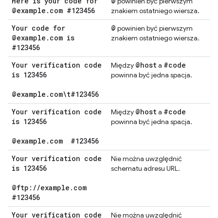
Here is your code for
@
powinien być pierwszym
@example
.
com #123456
znakiem ostatniego wiersza.
Your code for
@
powinien być pierwszym
@example
.
com is
znakiem ostatniego wiersza.
#123456
Your verification code
@host
#code
Między
a
is 123456
powinna być jedna spacja.
@example
.
com\t#123456
Your verification code
@host
#code
Między
a
is 123456
powinna być jedna spacja.
@example
.
com
#123456
Your verification code
Nie można uwzględnić
is 123456
schematu adresu URL.
@ftp:
/
/
example
.
com
#123456
Your verification code
Nie można uwzględnić