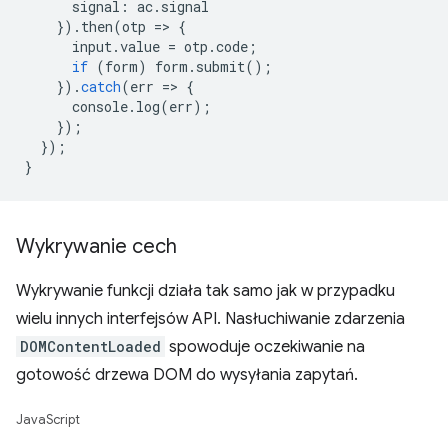
signal
:
ac
.
signal
}).
then
(
otp
=
>
{
input
.
value
=
otp
.
code
;
if
(
form
)
form
.
submit
();
}).
catch
(
err
=
>
{
console
.
log
(
err
);
});
});
}
Wykrywanie cech
Wykrywanie funkcji działa tak samo jak w przypadku
wielu innych interfejsów API. Nasłuchiwanie zdarzenia
DOMContentLoaded
spowoduje oczekiwanie na
gotowość drzewa DOM do wysyłania zapytań.
JavaScript