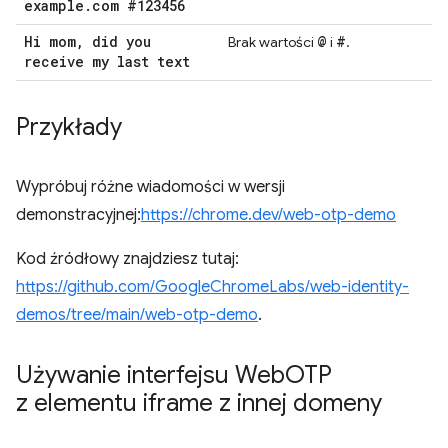
example
.
com #123456
Hi mom
,
did you
@
#
Brak wartości
i
.
receive my last text
Przykłady
Wypróbuj różne wiadomości w wersji
demonstracyjnej:
https://chrome.dev/web-otp-demo
Kod źródłowy znajdziesz tutaj:
https://github.com/GoogleChromeLabs/web-identity-
demos/tree/main/web-otp-demo
.
Używanie interfejsu Web
OTP
z elementu iframe z innej domeny