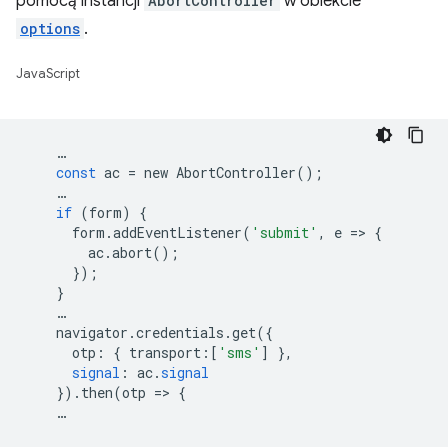
pomocą instancji
AbortController
w obiekcie
options
.
JavaScript
…
const
ac
=
new
AbortController
();
…
if
(
form
)
{
form
.
addEventListener
(
'submit'
,
e
=
>
{
ac
.
abort
();
});
}
…
navigator
.
credentials
.
get
({
otp
:
{
transport
:[
'sms'
]
},
signal
:
ac
.
signal
})
.
then
(
otp
=
>
{
…