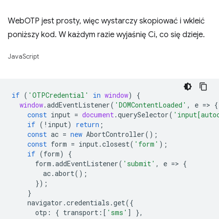
WebOTP jest prosty, więc wystarczy skopiować i wkleić
poniższy kod. W każdym razie wyjaśnię Ci, co się dzieje.
JavaScript
if
(
'OTPCredential'
in
window
)
{
window
.
addEventListener
(
'DOMContentLoaded'
,
e
=
>
{
const
input
=
document
.
querySelector
(
'input[auto
if
(
!
input
)
return
;
const
ac
=
new
AbortController
();
const
form
=
input
.
closest
(
'form'
);
if
(
form
)
{
form
.
addEventListener
(
'submit'
,
e
=
>
{
ac
.
abort
();
});
}
navigator
.
credentials
.
get
({
otp
:
{
transport
:
[
'sms'
]
},