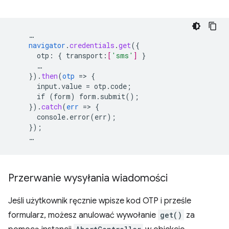
…
navigator
.
credentials
.
get
(
{
otp
:
{
transport
:
[
'sms'
]
}
…
}
)
.
then
(
otp
=
>
{
input.value
=
otp.code
;
if
(form)
form.submit()
;
}
)
.
catch
(
err
=
>
{
console.error(err)
;
}
);
…
Przerwanie wysyłania wiadomości
Jeśli użytkownik ręcznie wpisze kod OTP i prześle
formularz, możesz anulować wywołanie
get()
za