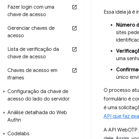
Fazer login com uma
Essa ideia já é
chave de acesso
Número de
Gerenciar chaves de
sites ped
acesso
identifica
Lista de verificação da
Verificaç
chave de acesso
uma senha
Confirma
Chaves de acesso em
único env
iframes
O processo atu
Configuração da chave de
acesso do lado do servidor
formulário é co
é uma solicita
Análise detalhada do Web
API que faz ex
Authn
A API WebOTP p
Codelabs
dele. Assim, v