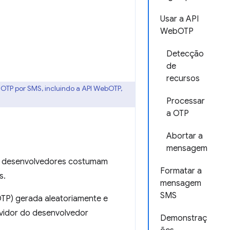
Usar a API
WebOTP
Detecção
de
recursos
 OTP por SMS, incluindo a API WebOTP,
Processar
a OTP
Abortar a
mensagem
os desenvolvedores costumam
Formatar a
s.
mensagem
SMS
OTP) gerada aleatoriamente e
rvidor do desenvolvedor
Demonstraç