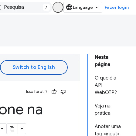
/
Fazer login
Nesta
página
O que é a
API
Isso foi útil?
WebOTP?
fone na
Veja na
prática
Anotar uma
tag <input>