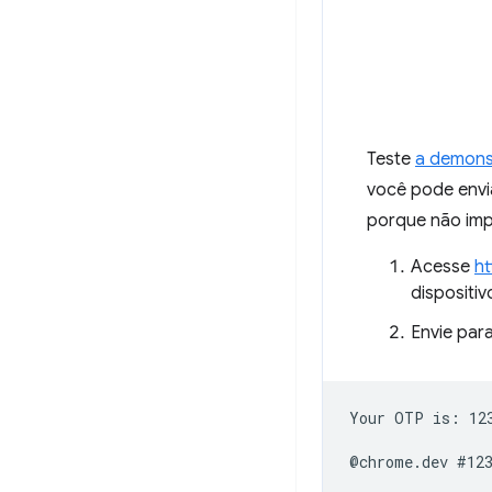
Teste
a demons
você pode envi
porque não imp
Acesse
h
dispositiv
Envie par
Your OTP is: 123