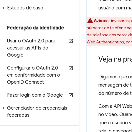
Estudos de caso
usuário com mai
Aviso
:os invasores
Federação da identidade
números de telefone par
de telefone nos casos d
Usar o OAuth 2
.
0 para
Web Authentication
, pa
acessar as APIs do
Google
Veja na pr
Configurar o OAuth 2
.
0
em conformidade com o
Digamos que um 
Open
ID Connect
mensagem de te
do número de t
Fazer login com o Google
Com a API WebO
Gerenciador de credenciais
no vídeo. Quan
federadas
que o usuário v
tela, o navegad