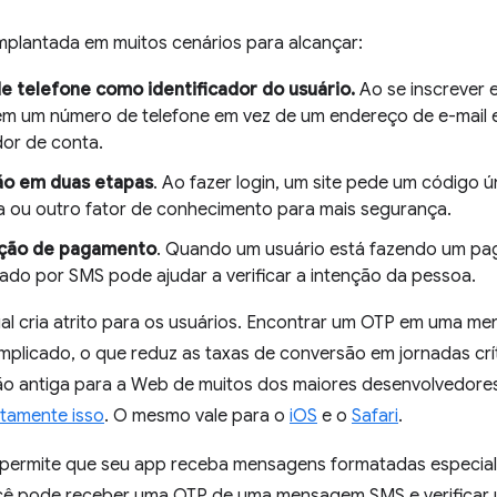
 implantada em muitos cenários para alcançar:
 telefone como identificador do usuário.
Ao se inscrever 
em um número de telefone em vez de um endereço de e-mail
dor de conta.
ão em duas etapas
. Ao fazer login, um site pede um código 
 ou outro fator de conhecimento para mais segurança.
ção de pagamento
. Quando um usuário está fazendo um pa
iado por SMS pode ajudar a verificar a intenção da pessoa.
al cria atrito para os usuários. Encontrar um OTP em uma me
mplicado, o que reduz as taxas de conversão em jornadas críti
ção antiga para a Web de muitos dos maiores desenvolvedore
atamente isso
. O mesmo vale para o
iOS
e o
Safari
.
ermite que seu app receba mensagens formatadas especial
ocê pode receber uma OTP de uma mensagem SMS e verificar 