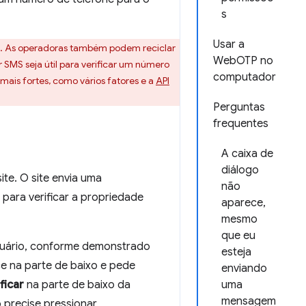
s
Usar a
oa. As operadoras também podem reciclar
WebOTP no
SMS seja útil para verificar um número
computador
ais fortes, como vários fatores e a
API
Perguntas
frequentes
A caixa de
diálogo
te. O site envia uma
não
ara verificar a propriedade
aparece,
mesmo
que eu
suário, conforme demonstrado
esteja
e na parte de baixo e pede
enviando
ficar
na parte de baixo da
uma
mensagem
 precise pressionar