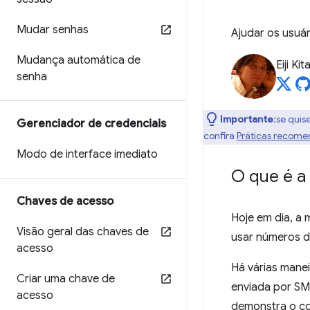
Mudar senhas
Ajudar os usuá
Mudança automática de
Eiji Ki
senha
Importante
:se quis
Gerenciador de credenciais
confira
Práticas recome
Modo de interface imediato
O que é a
Chaves de acesso
Hoje em dia, a
Visão geral das chaves de
usar números de
acesso
Há várias manei
Criar uma chave de
enviada por SM
acesso
demonstra o co