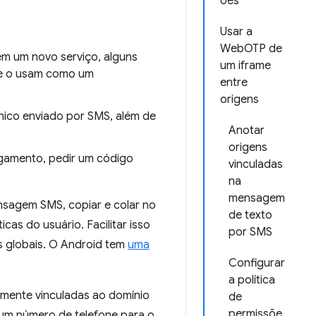
ões
Usar a
WebOTP de
em um novo serviço, alguns
um iframe
 e o usam como um
entre
origens
único enviado por SMS, além de
Anotar
origens
gamento, pedir um código
vinculadas
na
mensagem
nsagem SMS, copiar e colar no
de texto
cas do usuário. Facilitar isso
por SMS
s globais. O Android tem
uma
Configurar
a política
mente vinculadas ao domínio
de
permissõe
um número de telefone para o