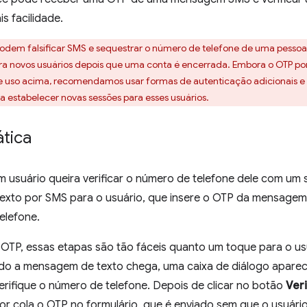
s facilidade.
 podem falsificar SMS e sequestrar o número de telefone de uma pess
a novos usuários depois que uma conta é encerrada. Embora o OTP por 
e uso acima, recomendamos usar formas de autenticação adicionais e m
ra estabelecer novas sessões para esses usuários.
ática
usuário queira verificar o número de telefone dele com um si
xto por SMS para o usuário, que insere o OTP da mensagem p
elefone.
TP, essas etapas são tão fáceis quanto um toque para o u
do a mensagem de texto chega, uma caixa de diálogo aparec
erifique o número de telefone. Depois de clicar no botão
Veri
or cola o OTP no formulário, que é enviado sem que o usuário