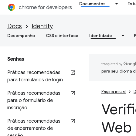
Documentos
Est
Docs
Identity
Desempenho
CSS e interface
Identidade
Senhas
para seu idioma d
Práticas recomendadas
para formulários de login
Página inicial
D
Práticas recomendadas
para o formulário de
Verif
inscrição
Práticas recomendadas
Web 
de encerramento de
sessão