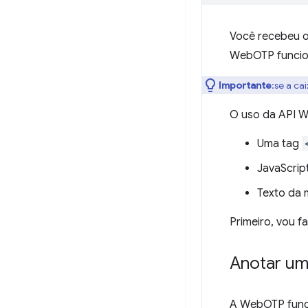
Você recebeu o 
WebOTP funcion
Importante
:se a ca
O uso da API W
Uma tag
JavaScrip
Texto da 
Primeiro, vou f
Anotar um
A WebOTP func