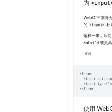
为
<input
WebOTP 本
的
<input>
标
这样一来，即使 S
Safari 14
HTML
<form>

  <input autocom
  <input type="s
使用 Web