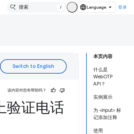
/
登录
本页内容
什么是
WebOTP
API？
该内容对您有帮助吗？
实例展示
网页上验证电话
为 <input> 标
记添加注释
使用