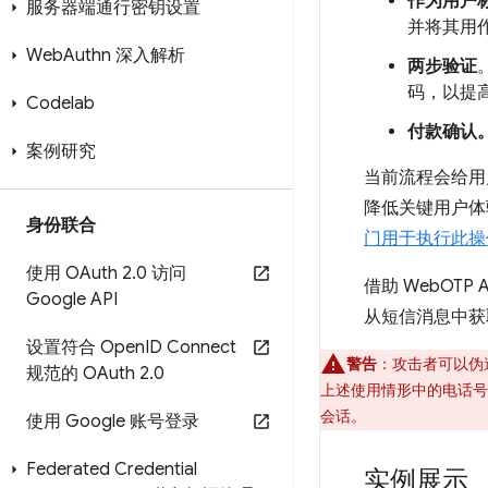
作为用户
服务器端通行密钥设置
并将其用
Web
Authn 深入解析
两步验证
码，以提
Codelab
付款确认
案例研究
当前流程会给用
降低关键用户体
身份联合
门用于执行此操作
使用 OAuth 2
.
0 访问
借助 WebO
Google API
从短信消息中获
设置符合 Open
ID Connect
警告
：攻击者可以伪
规范的 OAuth 2
.
0
上述使用情形中的电话
会话。
使用 Google 账号登录
Federated Credential
实例展示