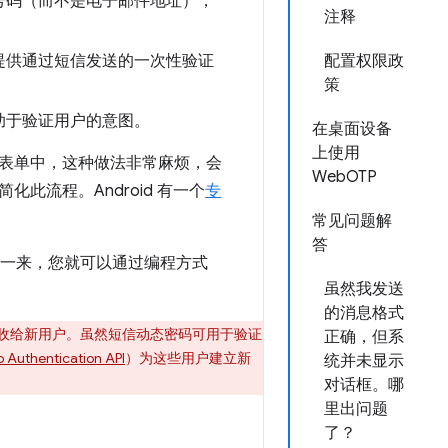
号码（而不是电子邮件地址），
注释
提供通过短信发送的一次性验证
配置权限政
策
助于验证用户的意图。
在桌面设备
上使用
表单中，这种做法非常麻烦，会
WebOTP
流程。Android 有一个
专
常见问题解
答
这样一来，您就可以通过编程方式
虽然我发送
的消息格式
收给新用户。虽然短信动态密码可用于验证
正确，但系
 Authentication API
）为这些用户建立新
统并未显示
对话框。哪
里出问题
了？