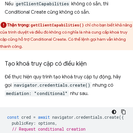
Nếu
getClientCapabilities
không có sẵn, thì
Conditional Create cũng không có sẵn.
Thận trọng:
chỉ cho bạn biết khả năng
getClientCapabilities()
của trình duyệt và điều đó không có nghĩa là nhà cung cấp khoá truy
cập cũng hỗ trợ Conditional Create. Có thể lệnh gọi hàm vẫn không
thành công.
Tạo khoá truy cập có điều kiện
Để thực hiện quy trình tạo khoá truy cập tự động, hãy
gọi
navigator.credentials.create()
nhưng có
mediation: "conditional"
như sau.
const
cred
=
await
navigator
.
credentials
.
create
({
publicKey
:
options
,
// Request conditional creation