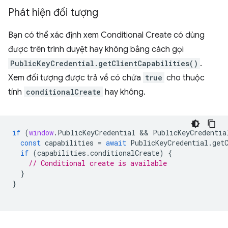
Phát hiện đối tượng
Bạn có thể xác định xem Conditional Create có dùng
được trên trình duyệt hay không bằng cách gọi
PublicKeyCredential.getClientCapabilities()
.
Xem đối tượng được trả về có chứa
true
cho thuộc
tính
conditionalCreate
hay không.
if
(
window
.
PublicKeyCredential
 && 
PublicKeyCredentia
const
capabilities
=
await
PublicKeyCredential
.
get
if
(
capabilities
.
conditionalCreate
)
{
// Conditional create is available
}
}