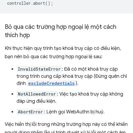
controller
.
abort
();
Bỏ qua các trường hợp ngoại lệ một cách
thích hợp
Khi thực hiện quy trình tạo khoá truy cập có điều kiện,
bạn nên bỏ qua các trường hợp ngoại lệ sau:
InvalidStateError
: Đã có một khoá truy cập
trong trình cung cấp khoá truy cập (Đừng quên chỉ
định
excludeCredentials
).
NotAllowedError
: Việc tạo khoá truy cập không
đáp ứng điều kiện.
AbortError
: Lệnh gọi WebAuthn bị huỷ.
Việc hiển thị lỗi trong những trường hợp này có thể khiến
người dùng nhầm lẫn vì trình duyệt xử lý lỗi một cách âm