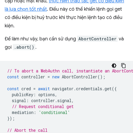
cập hoặc mật khẩu,
thực hiện thao tác get có điều kiện
là lựa chọn tốt nhất
. Điều này có thể khiến lệnh gọi get
có điều kiện bị huỷ trước khi thực hiện lệnh tạo có điều
kiện.
Để làm như vậy, bạn cần sử dụng
AbortController
và
gọi
.abort()
.
// To abort a WebAuthn call, instantiate an AbortCon
const
controller
=
new
AbortController
();
const
cred
=
await
navigator
.
credentials
.
get
({
publicKey
:
options
,
signal
:
controller
.
signal
,
// Request conditional get
mediation
:
'conditional'
});
// Abort the call