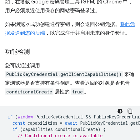
如，在搭载 Google 密码管理工具 (GPM) 的 Chrome 中，
用户必须最近使用保存的网站密码登录过。
如果浏览器成功创建通行密钥，则会返回公钥凭据。
将此凭
据发送到您的后端
，以完成注册并启用未来的身份验证。
功能检测
您可以通过调用
PublicKeyCredential.getClientCapabilities()
来确
定浏览器是否支持有条件创建。查看返回的对象是否包含
conditionalCreate
属性的
true
。
if
(
window
.
PublicKeyCredential
 && 
PublicKeyCredentia
const
capabilities
=
await
PublicKeyCredential
.
get
if
(
capabilities
.
conditionalCreate
)
{
// Conditional create is available