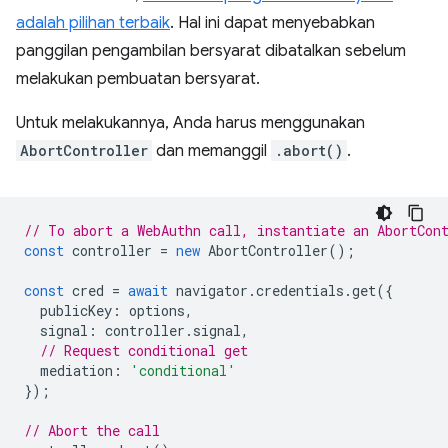
adalah pilihan terbaik
. Hal ini dapat menyebabkan
panggilan pengambilan bersyarat dibatalkan sebelum
melakukan pembuatan bersyarat.
Untuk melakukannya, Anda harus menggunakan
AbortController
dan memanggil
.abort()
.
// To abort a WebAuthn call, instantiate an AbortCon
const
controller
=
new
AbortController
();
const
cred
=
await
navigator
.
credentials
.
get
({
publicKey
:
options
,
signal
:
controller
.
signal
,
// Request conditional get
mediation
:
'conditional'
});
// Abort the call