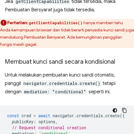
Jika
getClientCapabilities
tidak tersedia, maka
Pembuatan Bersyarat juga tidak tersedia.
Perhatian:
hanya memberi tahu
getClientCapabilities()
Anda kemampuan browser dan tidak berarti penyedia kunci sandi juga
mendukung Pembuatan Bersyarat. Ada kemungkinan panggilan
fungsi masih gagal.
Membuat kunci sandi secara kondisional
Untuk melakukan pembuatan kunci sandi otomatis,
panggil
navigator.credentials.create()
tetapi
dengan
mediation: "conditional"
seperti ini.
const
cred
=
await
navigator
.
credentials
.
create
({
publicKey
:
options
,
// Request conditional creation
mediation
:
'conditional'