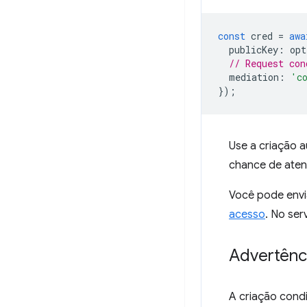
const
cred
=
awa
publicKey
:
opt
// Request con
mediation
:
'c
});
Use a criação 
chance de aten
Você pode envia
acesso
. No ser
Advertênc
A criação condi