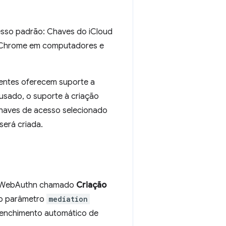
cesso padrão: Chaves do iCloud
o Chrome em computadores e
centes oferecem suporte a
usado, o suporte à criação
haves de acesso selecionado
será criada.
PI WebAuthn chamado
Criação
o parâmetro
mediation
eenchimento automático de