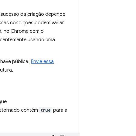
 O sucesso da criação depende
ssas condições podem variar
o, no Chrome com o
 recentemente usando uma
chave pública.
Envie essa
futura.
que
 retornado contém
true
para a