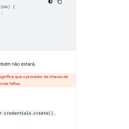
ties
)
{
);
ambém não estará.
gnifica que o provedor de chaves de
nda falhar.
r.credentials.create()
,