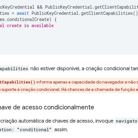
cKeyCredential
 && 
PublicKeyCredential
.
getClientCapabili
ties
=
await
PublicKeyCredential
.
getClientCapabilities
(
es
.
conditionalCreate
)
{
al create is available
apabilities
não estiver disponível, a criação condicional t
informa apenas a capacidade do navegador e não si
tCapabilities()
suporte à criação condicional. Há chances de a chamada de função ai
have de acesso condicionalmente
 criação automática de chaves de acesso, invoque
navigato
ation: "conditional"
assim.