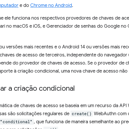
mputador
e do
Chrome no Android
.
 que ele funciona nos respectivos provedores de chaves de a
fari no macOS e iOS, e Gerenciador de senhas do Google n
ou versões mais recentes e o Android 14 ou versões mais re
chaves de acesso de terceiros, independente do navegador 
pende do provedor de chaves de acesso. Se o provedor de c
uporte à criação condicional, uma nova chave de acesso não 
r a criação condicional
mática de chaves de acesso se baseia em um recurso da A
ssas são solicitações regulares de
create()
WebAuthn com 
"conditional"
, que funciona de maneira semelhante ao pr