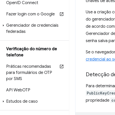
chaves de aces
Open
ID Connect
Use a criação 
Fazer login com o Google
do gerenciador
Gerenciador de credenciais
de acordo com 
federadas
Gerenciador de
senha salva para
Verificação do número de
Se o navegador 
telefone
credencial ao 
Práticas recomendadas
para formulários de OTP
Detecção d
por SMS
Para determinar
API Web
OTP
PublicKeyCre
propriedade
c
Estudos de caso