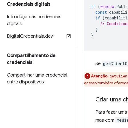
Credenciais digitais
if
(
window
.
Publi
const
capabili
Introdução às credenciais
if
(
capabiliti
digitais
// Condition
}
}
Digital
Credentials
.
dev
Compartilhamento de
credenciais
Se
getClientC
Compartilhar uma credencial
Atenção
:
getClien
entre dispositivos
acesso também oferece 
Criar uma c
Para fazer uma
mas com
medi