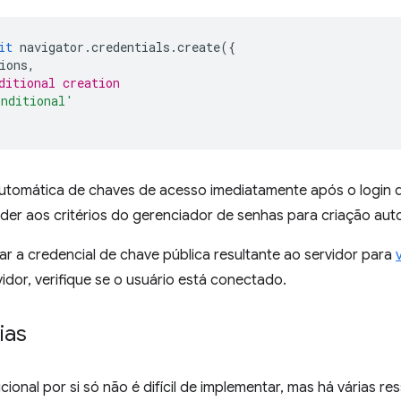
it
navigator
.
credentials
.
create
({
ions
,
ditional creation
onditional'
automática de chaves de acesso imediatamente após o login d
der aos critérios do gerenciador de senhas para criação aut
r a credencial de chave pública resultante ao servidor para
vidor, verifique se o usuário está conectado.
ias
cional por si só não é difícil de implementar, mas há várias re