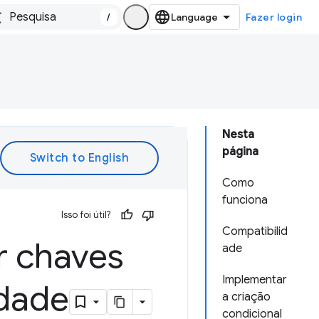
/
Fazer login
Nesta
página
Como
funciona
Isso foi útil?
Compatibilid
r chaves
ade
Implementar
idade
a criação
condicional