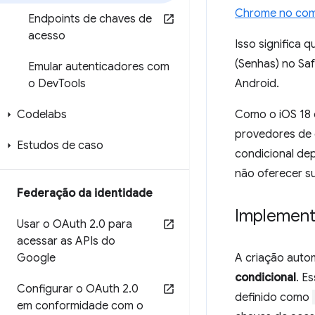
Chrome no co
Endpoints de chaves de
acesso
Isso significa
(Senhas) no Sa
Emular autenticadores com
o Dev
Tools
Android.
Codelabs
Como o iOS 18 
provedores de 
Estudos de caso
condicional de
não oferecer s
Federação da identidade
Implementa
Usar o OAuth 2
.
0 para
acessar as APIs do
Google
A criação auto
condicional
. E
Configurar o OAuth 2
.
0
definido como
em conformidade com o