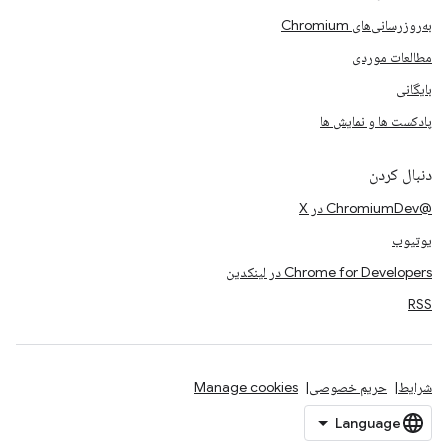
به‌روزرسانی‌های Chromium
مطالعات موردی
بایگانی
پادکست ها و نمایش ها
دنبال کردن
@ChromiumDev در X
یوتیوب
Chrome for Developers در لینکدین
RSS
شرایط
حریم خصوصی
Manage cookies