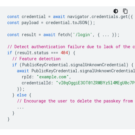
const
credential
=
await
navigator
.
credentials
.
get
({
const
payload
=
credential
.
toJSON
();
const
result
=
await
fetch
(
'/login'
,
{
...
});
// Detect authentication failure due to lack of the c
if
(
result
.
status
===
404
)
{
// Feature detection
if
(
PublicKeyCredential
.
signalUnknownCredential
)
{
await
PublicKeyCredential
.
signalUnknownCredentia
rpId
:
"example.com"
,
credentialId
:
"vI0qOggiE3OT01ZRWBYz5l4MEgU0c7
});
}
else
{
// Encourage the user to delete the passkey from
...
}
}