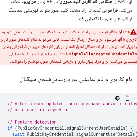
این API را
هنگامی که کاربر کلید عبور را
در RP و در
هر ورود
حذف
می‌کند، فراخوانی کنید تا ارائه‌دهنده کلید عبور بتواند فهرستی هماهنگ
از کلیدهای عبور را نگهداری کند.
هشدار:
هنگام فراخوانی آن احتیاط کنید، زیرا حذف کلیدهای عبور معتبر مانع از ورود
کاربران با آنها می‌شود. برای مثال، ارسال یک لیست خالی می‌تواند تمام کلیدهای عبور کاربر
را پنهان کند. برخی از ارائه‌دهندگان اعتبارنامه از بازیابی کلیدهای عبور در فراخوانی بعدی
با شناسه‌های اعتبارنامه حذف شده قبلی
signalAllAcceptedCredentials
پشتیبانی می‌کنند. برای درک پنهان‌سازی و بازیابی کلیدهای عبور، توضیح را بخوانید.
نام کاربری و نام نمایشی به‌روزرسانی‌شده‌ی سیگنال
// After a user updated their username and/or displa
// or a user is signed in.
// Feature detection
if
(
PublicKeyCredential
.
signalCurrentUserDetails
)
{
await
PublicKeyCredential
.
signalCurrentUserDetails