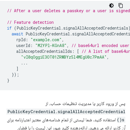
// After a user deletes a passkey or a user is signed
// Feature detection
if
(
PublicKeyCredential
.
signalAllAcceptedCredentials
await
PublicKeyCredential
.
signalAllAcceptedCredent
rpId
:
"example.com"
,
userId
:
"M2YPl-KGnA8"
,
// base64url encoded user
allAcceptedCredentialIds
:
[
// A list of base64u
"vI0qOggiE3OT01ZRWBYz5l4MEgU0c7PmAA"
,
...
]
});
}
پس از ورود کاربر یا مدیریت تنظیمات حساب، از
PublicKeyCredential.signalAllAcceptedCredential
s()
استفاده کنید. شما لیستی از تمام شناسه‌های معتبر اعتبارنامه برای
آن کاربر ارائه می‌دهید. ارائه‌دهنده کلید عبور این لیست را با فضای