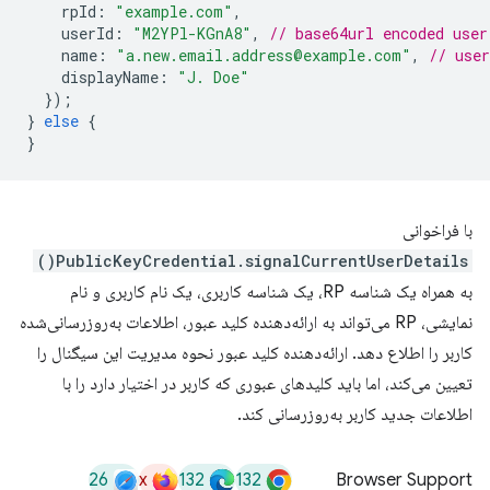
rpId
:
"example.com"
,
userId
:
"M2YPl-KGnA8"
,
// base64url encoded user
name
:
"a.new.email.address@example.com"
,
// use
displayName
:
"J. Doe"
});
}
else
{
}
با فراخوانی
PublicKeyCredential.signalCurrentUserDetails()
به همراه یک شناسه RP، یک شناسه کاربری، یک نام کاربری و نام
نمایشی، RP می‌تواند به ارائه‌دهنده کلید عبور، اطلاعات به‌روزرسانی‌شده
کاربر را اطلاع دهد. ارائه‌دهنده کلید عبور نحوه مدیریت این سیگنال را
تعیین می‌کند، اما باید کلیدهای عبوری که کاربر در اختیار دارد را با
اطلاعات جدید کاربر به‌روزرسانی کند.
26
x
132
132
Browser Support