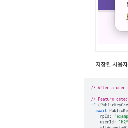
저장된 사용자
// After a user 
// Feature detec
if
(
PublicKeyCre
await
PublicKe
rpId
:
"exam
userId
:
"M2
allAcceptedC