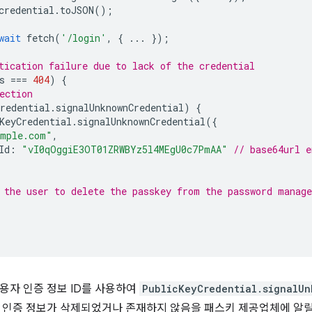
credential
.
toJSON
();
wait
fetch
(
'/login'
,
{
...
});
tication failure due to lack of the credential
s
===
404
)
{
ection
redential
.
signalUnknownCredential
)
{
KeyCredential
.
signalUnknownCredential
({
ample.com"
,
Id
:
"vI0qOggiE3OT01ZRWBYz5l4MEgU0c7PmAA"
// base64url e
 the user to delete the passkey from the password manage
 사용자 인증 정보 ID를 사용하여
PublicKeyCredential.signalUn
 인증 정보가 삭제되었거나 존재하지 않음을 패스키 제공업체에 알릴