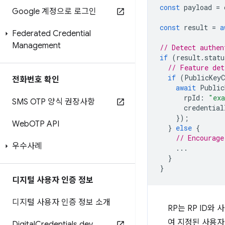
const
payload
=
Google 계정으로 로그인
const
result
=
a
Federated Credential
Management
// Detect authen
if
(
result
.
statu
// Feature det
if
(
PublicKeyC
전화번호 확인
await
Public
rpId
:
"ex
SMS OTP 양식 권장사항
credential
});
Web
OTP API
}
else
{
// Encourage
우수사례
...
}
}
디지털 사용자 인증 정보
디지털 사용자 인증 정보 소개
RP는 RP ID와
여 지정된 사용자
Digital
Credentials
.
dev