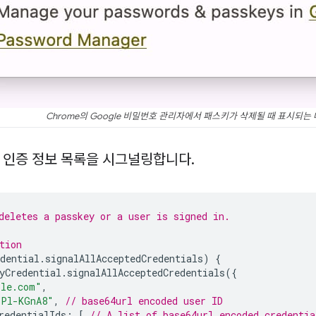
Chrome의 Google 비밀번호 관리자에서 패스키가 삭제될 때 표시되는
 인증 정보 목록을 시그널링합니다
.
deletes a passkey or a user is signed in.
tion
dential
.
signalAllAcceptedCredentials
)
{
yCredential
.
signalAllAcceptedCredentials
({
ple.com"
,
YPl-KGnA8"
,
// base64url encoded user ID
redentialIds
:
[
// A list of base64url encoded credentia