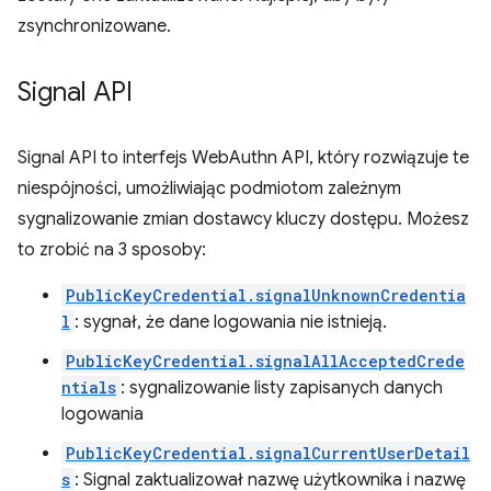
zsynchronizowane.
Signal API
Signal API to interfejs WebAuthn API, który rozwiązuje te
niespójności, umożliwiając podmiotom zależnym
sygnalizowanie zmian dostawcy kluczy dostępu. Możesz
to zrobić na 3 sposoby:
PublicKeyCredential.signalUnknownCredentia
l
: sygnał, że dane logowania nie istnieją.
PublicKeyCredential.signalAllAcceptedCrede
ntials
: sygnalizowanie listy zapisanych danych
logowania
PublicKeyCredential.signalCurrentUserDetail
s
: Signal zaktualizował nazwę użytkownika i nazwę