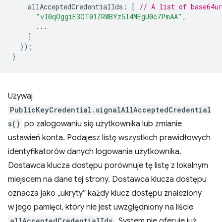
allAcceptedCredentialIds
:
[
// A list of base64u
"vI0qOggiE3OT01ZRWBYz5l4MEgU0c7PmAA"
,
...
]
});
}
Używaj
PublicKeyCredential.signalAllAcceptedCredential
s()
po zalogowaniu się użytkownika lub zmianie
ustawień konta. Podajesz listę wszystkich prawidłowych
identyfikatorów danych logowania użytkownika.
Dostawca klucza dostępu porównuje tę listę z lokalnym
miejscem na dane tej strony. Dostawca klucza dostępu
oznacza jako „ukryty” każdy klucz dostępu znaleziony
w jego pamięci, który nie jest uwzględniony na liście
allAcceptedCredentialIds
. System nie oferuje już