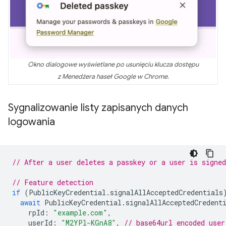
Okno dialogowe wyświetlane po usunięciu klucza dostępu
z Menedżera haseł Google w Chrome.
Sygnalizowanie listy zapisanych danych
logowania
// After a user deletes a passkey or a user is signed
// Feature detection
if
(
PublicKeyCredential
.
signalAllAcceptedCredentials
await
PublicKeyCredential
.
signalAllAcceptedCredent
rpId
:
"example.com"
,
userId
:
"M2YPl-KGnA8"
,
// base64url encoded user