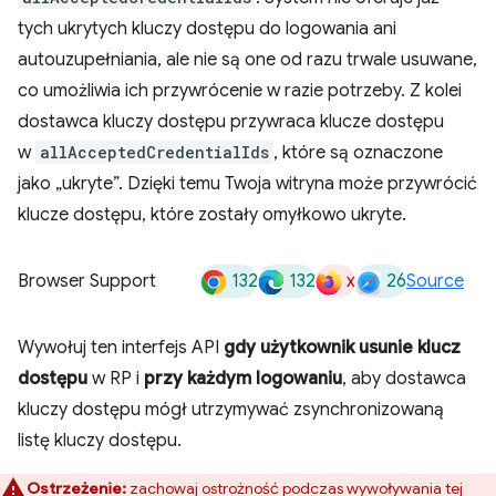
tych ukrytych kluczy dostępu do logowania ani
autouzupełniania, ale nie są one od razu trwale usuwane,
co umożliwia ich przywrócenie w razie potrzeby. Z kolei
dostawca kluczy dostępu przywraca klucze dostępu
w
allAcceptedCredentialIds
, które są oznaczone
jako „ukryte”. Dzięki temu Twoja witryna może przywrócić
klucze dostępu, które zostały omyłkowo ukryte.
132
132
x
26
Browser Support
Source
Wywołuj ten interfejs API
gdy użytkownik usunie klucz
dostępu
w RP i
przy każdym logowaniu
, aby dostawca
kluczy dostępu mógł utrzymywać zsynchronizowaną
listę kluczy dostępu.
Ostrzeżenie:
zachowaj ostrożność podczas wywoływania tej