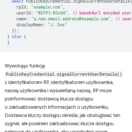
await
PublicKeyCredential
.
signalCurrentUserDetails
rpId
:
"example.com"
,
userId
:
"M2YPl-KGnA8"
,
// base64url encoded user
name
:
"a.new.email.address@example.com"
,
// use
displayName
:
"J. Doe"
});
}
else
{
}
Wywołując funkcję
PublicKeyCredential.signalCurrentUserDetails()
z identyfikatorem RP, identyfikatorem użytkownika,
nazwą użytkownika i wyświetlaną nazwą, RP może
poinformować dostawcę klucza dostępu
o zaktualizowanych informacjach o użytkowniku.
Dostawca kluczy dostępu określa, jak obsługiwać ten
sygnał, ale powinien zaktualizować klucze dostępu