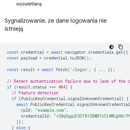
wyświetlaną
Sygnalizowanie
,
że dane logowania nie
istnieją
const
credential
=
await
navigator
.
credentials
.
get
({
const
payload
=
credential
.
toJSON
();
const
result
=
await
fetch
(
'/login'
,
{
...
});
// Detect authentication failure due to lack of the c
if
(
result
.
status
===
404
)
{
// Feature detection
if
(
PublicKeyCredential
.
signalUnknownCredential
)
{
await
PublicKeyCredential
.
signalUnknownCredentia
rpId
:
"example.com"
,
credentialId
:
"vI0qOggiE3OT01ZRWBYz5l4MEgU0c7
});
}
else
{