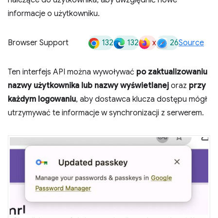
należące do użytkownika, aby uwzględnić nowe
informacje o użytkowniku.
132
132
x
26
Browser Support
Source
Ten interfejs API można wywoływać
po zaktualizowaniu
nazwy użytkownika lub nazwy wyświetlanej
oraz
przy
każdym logowaniu
, aby dostawca klucza dostępu mógł
utrzymywać te informacje w synchronizacji z serwerem.