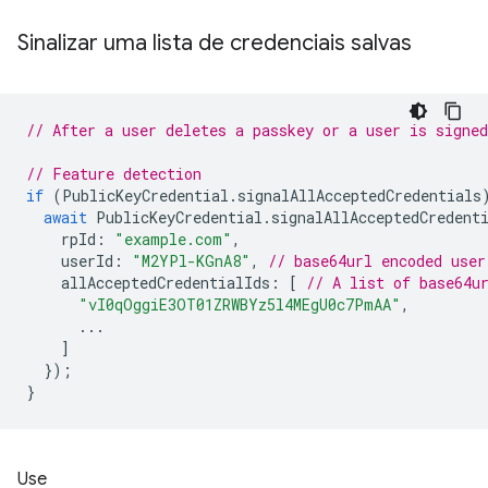
Sinalizar uma lista de credenciais salvas
// After a user deletes a passkey or a user is signed
// Feature detection
if
(
PublicKeyCredential
.
signalAllAcceptedCredentials
await
PublicKeyCredential
.
signalAllAcceptedCredent
rpId
:
"example.com"
,
userId
:
"M2YPl-KGnA8"
,
// base64url encoded user
allAcceptedCredentialIds
:
[
// A list of base64u
"vI0qOggiE3OT01ZRWBYz5l4MEgU0c7PmAA"
,
...
]
});
}
Use