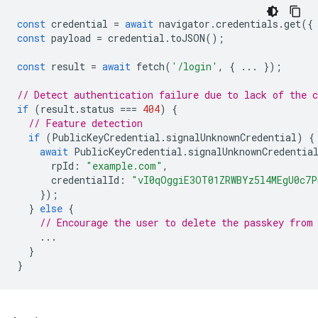
const
credential
=
await
navigator
.
credentials
.
get
({
const
payload
=
credential
.
toJSON
();
const
result
=
await
fetch
(
'/login'
,
{
...
});
// Detect authentication failure due to lack of the c
if
(
result
.
status
===
404
)
{
// Feature detection
if
(
PublicKeyCredential
.
signalUnknownCredential
)
{
await
PublicKeyCredential
.
signalUnknownCredentia
rpId
:
"example.com"
,
credentialId
:
"vI0qOggiE3OT01ZRWBYz5l4MEgU0c7
});
}
else
{
// Encourage the user to delete the passkey from
...
}
}