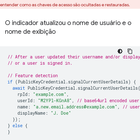
entender como as chaves de acesso são ocultadas e restauradas.
O indicador atualizou o nome de usuário e o
nome de exibição
// After a user updated their username and/or displa
// or a user is signed in.
// Feature detection
if
(
PublicKeyCredential
.
signalCurrentUserDetails
)
{
await
PublicKeyCredential
.
signalCurrentUserDetails
rpId
:
"example.com"
,
userId
:
"M2YPl-KGnA8"
,
// base64url encoded user
name
:
"a.new.email.address@example.com"
,
// use
displayName
:
"J. Doe"
});
}
else
{
}