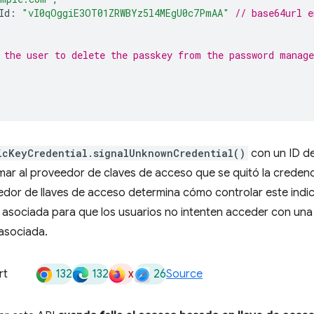
Id
:
"vI0qOggiE3OT01ZRWBYz5l4MEgU0c7PmAA"
// base64url e
 the user to delete the passkey from the password manage
icKeyCredential.signalUnknownCredential()
con un ID de
ar al proveedor de claves de acceso que se quitó la credenc
eedor de llaves de acceso determina cómo controlar este indic
 asociada para que los usuarios no intenten acceder con una
asociada.
132
132
x
26
rt
Source