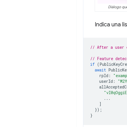
Diálogo qu
Indica una l
// After a user 
// Feature detec
if
(
PublicKeyCre
await
PublicKe
rpId
:
"exam
userId
:
"M2
allAcceptedC
"vI0qOggi
...
]
});
}