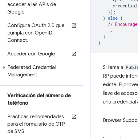
acceder a las APIs de
credential
Google
});
}
else
{
// Encourage
Configura OAuth 2
.
0 que
...
cumpla con Open
ID
}
Connect
.
}
Acceder con Google
Federated Credential
Si llama a
Publ
Management
RP puede inform
existe. El prov
llave de acceso
Verificación del número de
una credencial 
teléfono
Prácticas recomendadas
Browser Suppo
para el formulario de OTP
de SMS