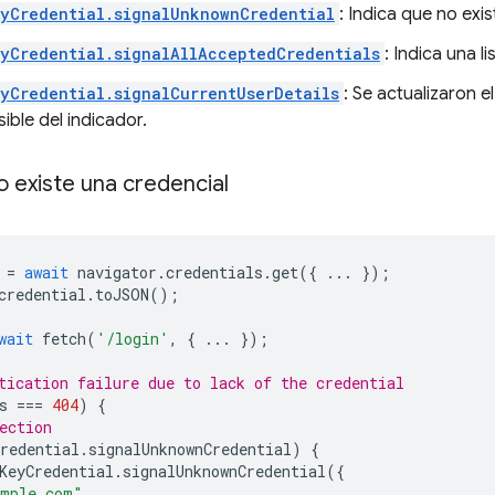
yCredential.signalUnknownCredential
: Indica que no exi
yCredential.signalAllAcceptedCredentials
: Indica una 
yCredential.signalCurrentUserDetails
: Se actualizaron e
ible del indicador.
o existe una credencial
=
await
navigator
.
credentials
.
get
({
...
});
credential
.
toJSON
();
wait
fetch
(
'/login'
,
{
...
});
tication failure due to lack of the credential
s
===
404
)
{
ection
redential
.
signalUnknownCredential
)
{
KeyCredential
.
signalUnknownCredential
({
ample.com"
,