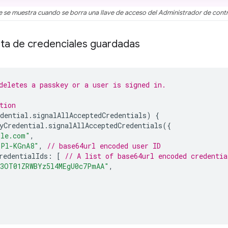
e se muestra cuando se borra una llave de acceso del Administrador de con
ista de credenciales guardadas
deletes a passkey or a user is signed in.
tion
dential
.
signalAllAcceptedCredentials
)
{
yCredential
.
signalAllAcceptedCredentials
({
ple.com"
,
YPl-KGnA8"
,
// base64url encoded user ID
redentialIds
:
[
// A list of base64url encoded credentia
E3OT01ZRWBYz5l4MEgU0c7PmAA"
,