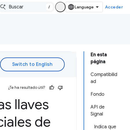
/
Acceder
En esta
página
Compatibilid
ad
¿Te ha resultado útil?
Fondo
s llaves
API de
Signal
iales de
Indica que