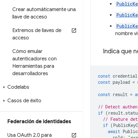
PublicKe
Crear automáticamente una
PublicKe
llave de acceso
PublicKe
Extremos de llaves de
nombre vis
acceso
Indica que n
Cómo emular
autenticadores con
Herramientas para
desarrolladores
const
credential
const
payload
=
Codelabs
const
result
=
a
Casos de éxito
// Detect authen
if
(
result
.
statu
// Feature det
Federación de identidades
if
(
PublicKeyC
await
Public
Usa OAuth 2
.
0 para
rpId
:
"ex