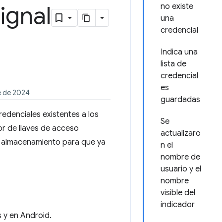
ignal
no existe
una
credencial
Indica una
lista de
credencial
es
e de 2024
guardadas
edenciales existentes a los
Se
r de llaves de acceso
actualizaro
su almacenamiento para que ya
n el
nombre de
usuario y el
nombre
visible del
indicador
 y en Android.