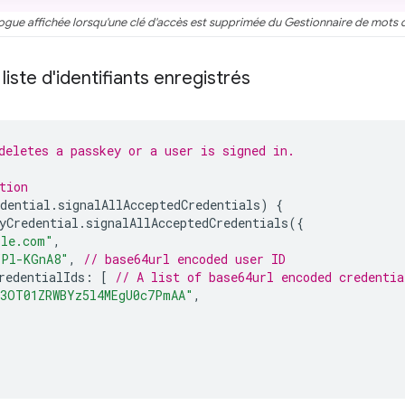
logue affichée lorsqu'une clé d'accès est supprimée du Gestionnaire de mots
liste d'identifiants enregistrés
deletes a passkey or a user is signed in.
tion
dential
.
signalAllAcceptedCredentials
)
{
yCredential
.
signalAllAcceptedCredentials
({
ple.com"
,
YPl-KGnA8"
,
// base64url encoded user ID
redentialIds
:
[
// A list of base64url encoded credentia
E3OT01ZRWBYz5l4MEgU0c7PmAA"
,