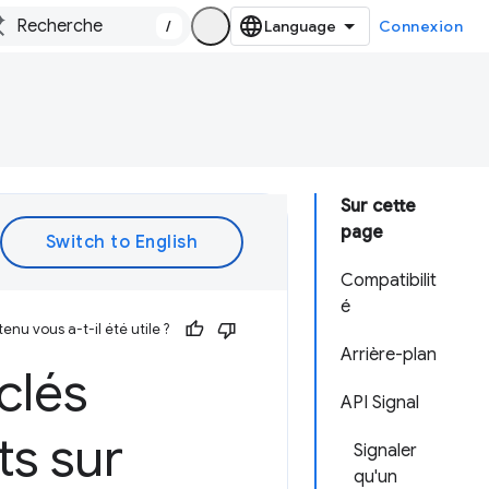
/
Connexion
Sur cette
page
Compatibilit
é
enu vous a-t-il été utile ?
Arrière-plan
clés
API Signal
ts sur
Signaler
qu'un