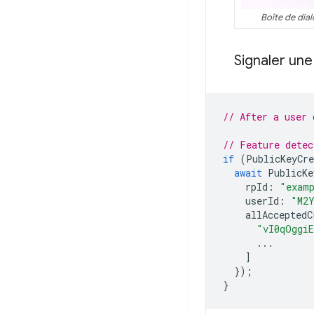
Boîte de dia
Signaler une 
// After a user 
// Feature detec
if
(
PublicKeyCre
await
PublicKe
rpId
:
"exam
userId
:
"M2
allAcceptedC
"vI0qOggi
...
]
});
}