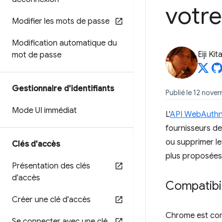
votre
Modifier les mots de passe
Modification automatique du
Eiji Ki
mot de passe
Gestionnaire d'identifiants
Publié le 12 nove
Mode UI immédiat
L'
API WebAuthn
fournisseurs de
ou supprimer le
Clés d'accès
plus proposées 
Présentation des clés
d'accès
Compatibil
Créer une clé d'accès
Chrome est comp
Se connecter avec une clé