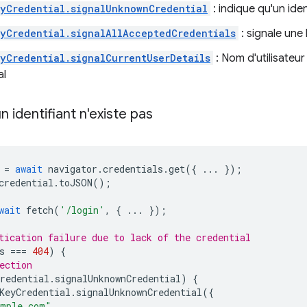
yCredential.signalUnknownCredential
: indique qu'un iden
yCredential.signalAllAcceptedCredentials
: signale une 
yCredential.signalCurrentUserDetails
: Nom d'utilisateur
al
n identifiant n'existe pas
=
await
navigator
.
credentials
.
get
({
...
});
credential
.
toJSON
();
wait
fetch
(
'/login'
,
{
...
});
tication failure due to lack of the credential
s
===
404
)
{
ection
redential
.
signalUnknownCredential
)
{
KeyCredential
.
signalUnknownCredential
({
ample.com"
,