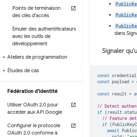
PublicKe
Points de terminaison
PublicKe
des clés d'accès
PublicKe
Émuler des authentificateurs
dans Sign
avec les outils de
développement
Signaler qu'u
Ateliers de programmation
Études de cas
const
credential
const
payload
=
Fédération d'identité
const
result
=
a
Utiliser OAuth 2
.
0 pour
// Detect authen
accéder aux API Google
if
(
result
.
statu
// Feature det
if
(
PublicKeyC
Configurer le protocole
await
Public
OAuth 2
.
0 conforme à
rpId
:
"ex