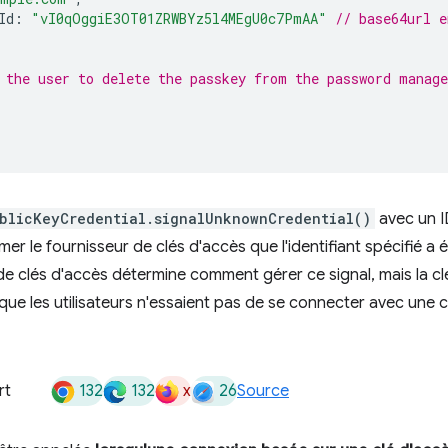
Id
:
"vI0qOggiE3OT01ZRWBYz5l4MEgU0c7PmAA"
// base64url e
 the user to delete the passkey from the password manage
blicKeyCredential.signalUnknownCredential()
avec un ID
mer le fournisseur de clés d'accès que l'identifiant spécifié a
de clés d'accès détermine comment gérer ce signal, mais la cl
que les utilisateurs n'essaient pas de se connecter avec une c
132
132
x
26
rt
Source