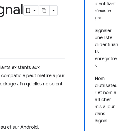
gnal
identifiant
n'existe
pas
Signaler
une liste
d'identifian
ts
enregistré
s
iants existants aux
s compatible peut mettre à jour
Nom
ckage afin qu'elles ne soient
d'utilisateu
r et nom à
afficher
mis à jour
dans
Signal
au et sur Android.