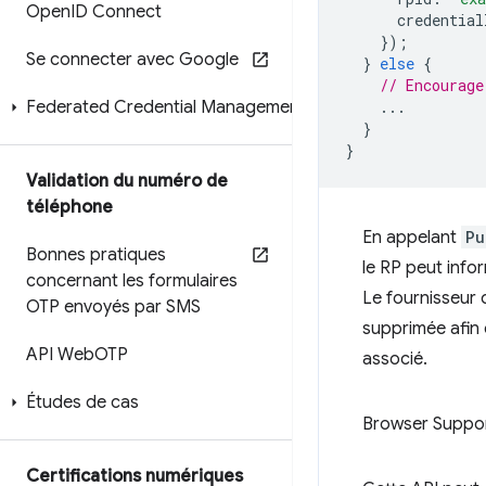
Open
ID Connect
credential
});
Se connecter avec Google
}
else
{
// Encourage
Federated Credential Management
...
}
}
Validation du numéro de
téléphone
En appelant
Pu
Bonnes pratiques
le RP peut infor
concernant les formulaires
Le fournisseur 
OTP envoyés par SMS
supprimée afin 
API Web
OTP
associé.
Études de cas
Browser Suppo
Certifications numériques