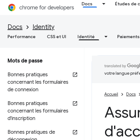
Docs
Études de 
Docs
Identity
Performance
CSS et UI
Identité
Paiements
Mots de passe
votre langue préf
Bonnes pratiques
concernant les formulaires
de connexion
Accueil
Docs
Bonnes pratiques
Assur
concernant les formulaires
d'inscription
d'acc
Bonnes pratiques de
déconnexion