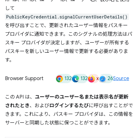
して
PublicKeyCredential.signalCurrentUserDetails()
を呼び出すことで、更新されたユーザー情報をパスキー
プロバイダに通知できます。このシグナルの処理方法はパ
スキー プロバイダが決定しますが、ユーザーが所有する
パスキーを新しいユーザー情報で更新する必要がありま
す。
132
132
x
26
Browser Support
Source
この API は、
ユーザーのユーザー名または表示名が更新
されたとき
、および
ログインするたび
に呼び出すことがで
きます。これにより、パスキー プロバイダは、この情報を
サーバーと同期した状態に保つことができます。