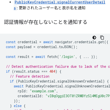
PublicKeyCredential.signalCurrentUserDetail
s
: 更新されたユーザー名と表示名を通知
認証情報が存在しないことを通知する
const
credential
=
await
navigator
.
credentials
.
get
({
const
payload
=
credential
.
toJSON
();
const
result
=
await
fetch
(
'/login'
,
{
...
});
// Detect authentication failure due to lack of the c
if
(
result
.
status
===
404
)
{
// Feature detection
if
(
PublicKeyCredential
.
signalUnknownCredential
)
{
await
PublicKeyCredential
.
signalUnknownCredentia
rpId
:
"example.com"
,
credentialId
:
"vI0qOggiE3OT01ZRWBYz5l4MEgU0c7
});
}
else
{