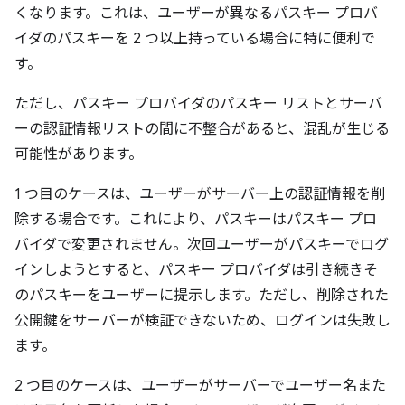
くなります。これは、ユーザーが異なるパスキー プロバ
イダのパスキーを 2 つ以上持っている場合に特に便利で
す。
ただし、パスキー プロバイダのパスキー リストとサーバ
ーの認証情報リストの間に不整合があると、混乱が生じる
可能性があります。
1 つ目のケースは、ユーザーがサーバー上の認証情報を削
除する場合です。これにより、パスキーはパスキー プロ
バイダで変更されません。次回ユーザーがパスキーでログ
インしようとすると、パスキー プロバイダは引き続きそ
のパスキーをユーザーに提示します。ただし、削除された
公開鍵をサーバーが検証できないため、ログインは失敗し
ます。
2 つ目のケースは、ユーザーがサーバーでユーザー名また