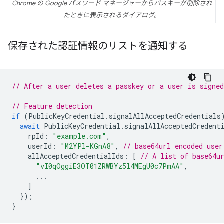
Chrome の Google パスワード マネージャーからパスキーが削除され
たときに表示されるダイアログ。
保存された認証情報のリストを通知する
// After a user deletes a passkey or a user is signed
// Feature detection
if
(
PublicKeyCredential
.
signalAllAcceptedCredentials
await
PublicKeyCredential
.
signalAllAcceptedCredent
rpId
:
"example.com"
,
userId
:
"M2YPl-KGnA8"
,
// base64url encoded user
allAcceptedCredentialIds
:
[
// A list of base64u
"vI0qOggiE3OT01ZRWBYz5l4MEgU0c7PmAA"
,
...
]
});
}