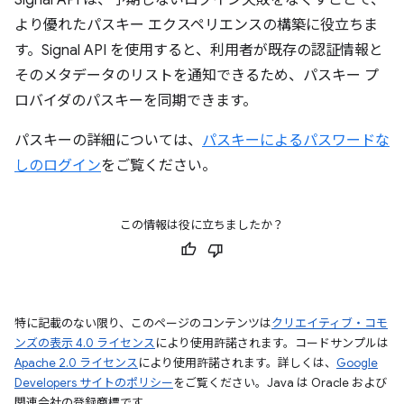
Signal API は、予期しないログイン失敗をなくすことで、
より優れたパスキー エクスペリエンスの構築に役立ちま
す。Signal API を使用すると、利用者が既存の認証情報と
そのメタデータのリストを通知できるため、パスキー プ
ロバイダのパスキーを同期できます。
パスキーの詳細については、
パスキーによるパスワードな
しのログイン
をご覧ください。
この情報は役に立ちましたか？
特に記載のない限り、このページのコンテンツは
クリエイティブ・コモ
ンズの表示 4.0 ライセンス
により使用許諾されます。コードサンプルは
Apache 2.0 ライセンス
により使用許諾されます。詳しくは、
Google
Developers サイトのポリシー
をご覧ください。Java は Oracle および
関連会社の登録商標です。