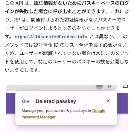
この API は、
認証情報がないためにパスキーベースのログ
インが失敗した場合に呼び出すことができます
。これによ
り、RP は、関連付けられた認証情報がないパスキーでユ
ーザーがログインしようとするのを防ぐことができま
す。
signalAllAcceptedCredentials
とは異なり、この
メソッドでは認証情報 ID のリスト全体を渡す必要がない
ため、ユーザーが認証されていない場合は常にこのメソッ
ドを使用して、特定のユーザーのパスキーの数を公開しな
いようにします。