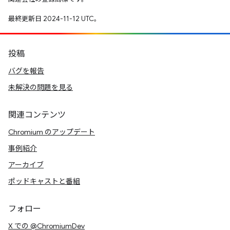
最終更新日 2024-11-12 UTC。
投稿
バグを報告
未解決の問題を見る
関連コンテンツ
Chromium のアップデート
事例紹介
アーカイブ
ポッドキャストと番組
フォロー
X での @ChromiumDev