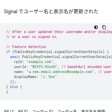
Signal でユーザー名と表示名が更新された
// After a user updated their username and/or displa
// or a user is signed in.
// Feature detection
if
(
PublicKeyCredential
.
signalCurrentUserDetails
)
{
await
PublicKeyCredential
.
signalCurrentUserDetails
rpId
:
"example.com"
,
userId
:
"M2YPl-KGnA8"
,
// base64url encoded user
name
:
"a.new.email.address@example.com"
,
// use
displayName
:
"J. Doe"
});
}
else
{
}
RP は、RP ID、ユーザー ID、ユーザー名、表示名を使用