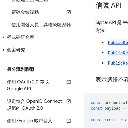
信號 API
密碼金鑰端點
Signal A
使用開發人員工具模擬驗證器
方法：
程式碼研究室
PublicKe
個案研究
PublicKe
PublicKe
身分識別聯盟
表示憑證不
使用 OAuth 2
.
0 存取
Google API
設定符合 Open
ID Connect
const
credential
規範的 OAuth 2
.
0
const
payload
=
const
result
=
a
使用 Google 帳戶登入