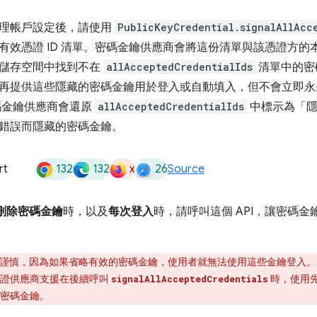
理帳戶設定後，請使用
PublicKeyCredential.signalAllAcc
有效憑證 ID 清單。密碼金鑰供應商會將這份清單與該憑證方
儲存空間中找到不在
allAcceptedCredentialIds
清單中的密
再提供這些隱藏的密碼金鑰用於登入或自動填入，但不會立即永
碼金鑰供應商會還原
allAcceptedCredentialIds
中標示為「隱
錯誤而隱藏的密碼金鑰。
132
132
x
26
rt
Source
上刪除密碼金鑰
時，以及
每次登入
時，請呼叫這個 API，讓密碼
謹慎，因為如果省略有效的密碼金鑰，使用者就無法使用這些金鑰登入。
憑證供應商支援在後續呼叫
時，使用先
signalAllAcceptedCredentials
密碼金鑰。