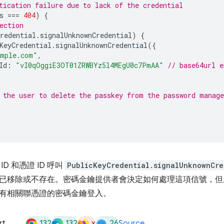
tication failure due to lack of the credential
s
===
404
)
{
ection
redential
.
signalUnknownCredential
)
{
KeyCredential
.
signalUnknownCredential
({
ample.com"
,
Id
:
"vI0qOggiE3OT01ZRWBYz5l4MEgU0c7PmAA"
// base64url e
 the user to delete the passkey from the password manage
 ID 和憑證 ID 呼叫
PublicKeyCredential.signalUnknownCre
已移除或不存在。密碼金鑰提供者會決定如何處理這項信號，但
有相關聯憑證的密碼金鑰登入。
132
132
x
26
rt
Source