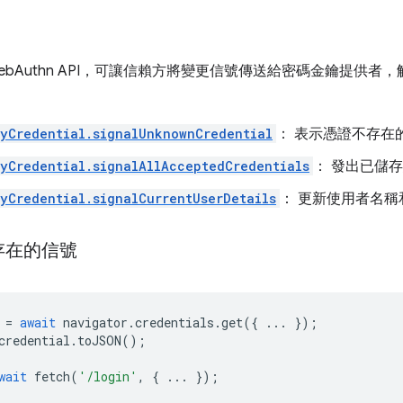
PI 是 WebAuthn API，可讓信賴方將變更信號傳送給密碼金鑰提
yCredential.signalUnknownCredential
： 表示憑證不存在
yCredential.signalAllAcceptedCredentials
： 發出已儲
yCredential.signalCurrentUserDetails
： 更新使用者名
存在的信號
=
await
navigator
.
credentials
.
get
({
...
});
credential
.
toJSON
();
wait
fetch
(
'/login'
,
{
...
});