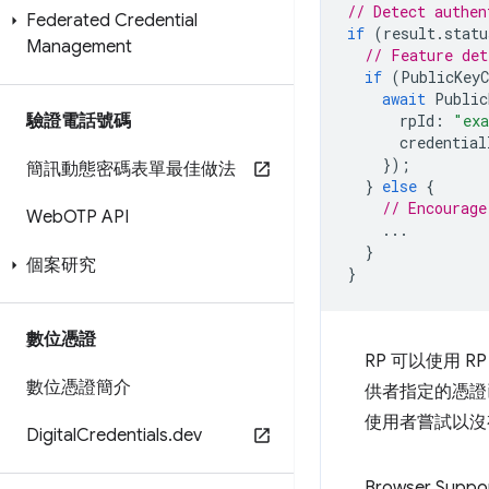
// Detect authen
Federated Credential
if
(
result
.
statu
Management
// Feature det
if
(
PublicKeyC
await
Public
驗證電話號碼
rpId
:
"ex
credential
});
簡訊動態密碼表單最佳做法
}
else
{
// Encourage
Web
OTP API
...
}
個案研究
}
數位憑證
RP 可以使用 RP
數位憑證簡介
供者指定的憑證
使用者嘗試以沒
Digital
Credentials
.
dev
Browser Suppo