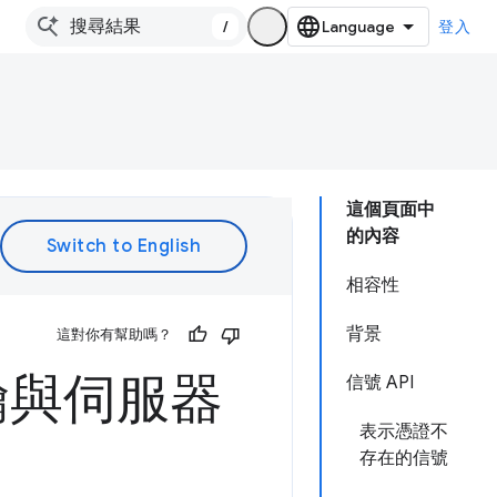
/
登入
這個頁面中
的內容
相容性
背景
這對你有幫助嗎？
碼金鑰與伺服器
信號 API
表示憑證不
存在的信號