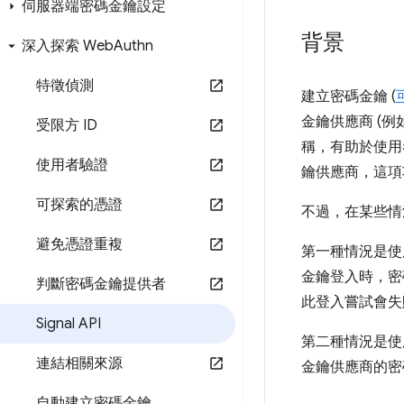
伺服器端密碼金鑰設定
背景
深入探索 Web
Authn
特徵偵測
建立密碼金鑰 (
金鑰供應商 (
受限方 ID
稱，有助於使用
使用者驗證
鑰供應商，這項
可探索的憑證
不過，在某些情
避免憑證重複
第一種情況是使
金鑰登入時，密
判斷密碼金鑰提供者
此登入嘗試會失
Signal API
第二種情況是使
連結相關來源
金鑰供應商的密
自動建立密碼金鑰