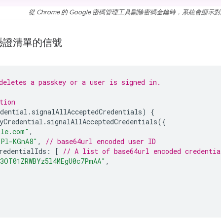
從 Chrome 的 Google 密碼管理工具刪除密碼金鑰時，系統會顯示
憑證清單的信號
deletes a passkey or a user is signed in.
tion
dential
.
signalAllAcceptedCredentials
)
{
yCredential
.
signalAllAcceptedCredentials
({
ple.com"
,
YPl-KGnA8"
,
// base64url encoded user ID
redentialIds
:
[
// A list of base64url encoded credentia
E3OT01ZRWBYz5l4MEgU0c7PmAA"
,