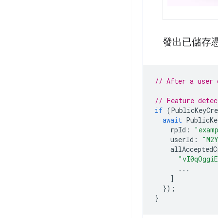
發出已儲存
// After a user 
// Feature detec
if
(
PublicKeyCre
await
PublicKe
rpId
:
"exam
userId
:
"M2
allAcceptedC
"vI0qOggi
...
]
});
}