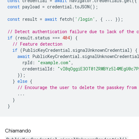
const
credential
=
await
navigator
.
credentials
.
get
({
const
payload
=
credential
.
toJSON
();
const
result
=
await
fetch
(
'/login'
,
{
...
});
// Detect authentication failure due to lack of the c
if
(
result
.
status
===
404
)
{
// Feature detection
if
(
PublicKeyCredential
.
signalUnknownCredential
)
{
await
PublicKeyCredential
.
signalUnknownCredentia
rpId
:
"example.com"
,
credentialId
:
"vI0qOggiE3OT01ZRWBYz5l4MEgU0c7
});
}
else
{
// Encourage the user to delete the passkey from
...
}
}
Chiamando