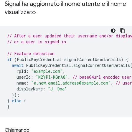
Signal ha aggiornato il nome utente e il nome
visualizzato
// After a user updated their username and/or displa
// or a user is signed in.
// Feature detection
if
(
PublicKeyCredential
.
signalCurrentUserDetails
)
{
await
PublicKeyCredential
.
signalCurrentUserDetails
rpId
:
"example.com"
,
userId
:
"M2YPl-KGnA8"
,
// base64url encoded user
name
:
"a.new.email.address@example.com"
,
// use
displayName
:
"J. Doe"
});
}
else
{
}
Chiamando