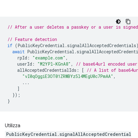
// After a user deletes a passkey or a user is signed
// Feature detection
if
(
PublicKeyCredential
.
signalAllAcceptedCredentials
await
PublicKeyCredential
.
signalAllAcceptedCredent
rpId
:
"example.com"
,
userId
:
"M2YPl-KGnA8"
,
// base64url encoded user
allAcceptedCredentialIds
:
[
// A list of base64u
"vI0qOggiE3OT01ZRWBYz5l4MEgU0c7PmAA"
,
...
]
});
}
Utilizza
PublicKeyCredential.signalAllAcceptedCredential