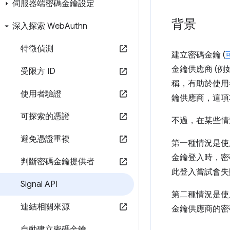
伺服器端密碼金鑰設定
背景
深入探索 Web
Authn
特徵偵測
建立密碼金鑰 (
金鑰供應商 (
受限方 ID
稱，有助於使用
使用者驗證
鑰供應商，這項
可探索的憑證
不過，在某些情
避免憑證重複
第一種情況是使
金鑰登入時，密
判斷密碼金鑰提供者
此登入嘗試會失
Signal API
第二種情況是使
連結相關來源
金鑰供應商的密
自動建立密碼金鑰