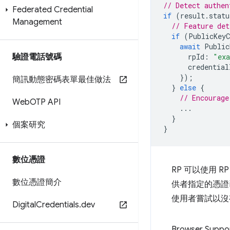
// Detect authen
Federated Credential
if
(
result
.
statu
Management
// Feature det
if
(
PublicKeyC
await
Public
驗證電話號碼
rpId
:
"ex
credential
});
簡訊動態密碼表單最佳做法
}
else
{
// Encourage
Web
OTP API
...
}
個案研究
}
數位憑證
RP 可以使用 RP
數位憑證簡介
供者指定的憑證
使用者嘗試以沒
Digital
Credentials
.
dev
Browser Suppo