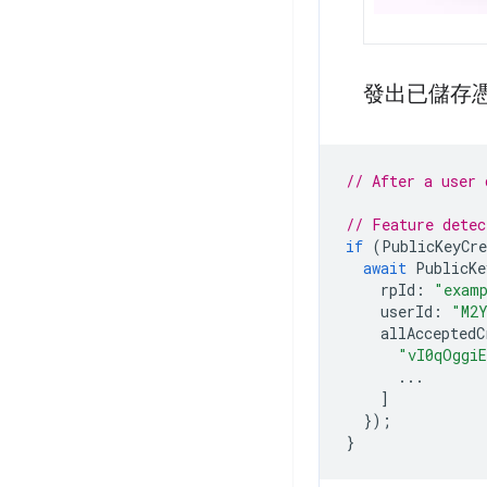
發出已儲存
// After a user 
// Feature detec
if
(
PublicKeyCre
await
PublicKe
rpId
:
"exam
userId
:
"M2
allAcceptedC
"vI0qOggi
...
]
});
}