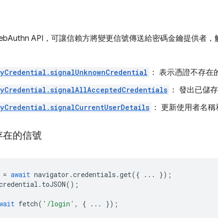
PI 是 WebAuthn API，可讓信賴方將變更信號傳送給密碼金鑰提
yCredential.signalUnknownCredential
： 表示憑證不存在
yCredential.signalAllAcceptedCredentials
： 發出已儲
yCredential.signalCurrentUserDetails
： 更新使用者名
存在的信號
=
await
navigator
.
credentials
.
get
({
...
});
credential
.
toJSON
();
wait
fetch
(
'/login'
,
{
...
});