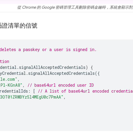
從 Chrome 的 Google 密碼管理工具刪除密碼金鑰時，系統會顯示
憑證清單的信號
deletes a passkey or a user is signed in.
tion
dential
.
signalAllAcceptedCredentials
)
{
yCredential
.
signalAllAcceptedCredentials
({
ple.com"
,
YPl-KGnA8"
,
// base64url encoded user ID
redentialIds
:
[
// A list of base64url encoded credentia
E3OT01ZRWBYz5l4MEgU0c7PmAA"
,