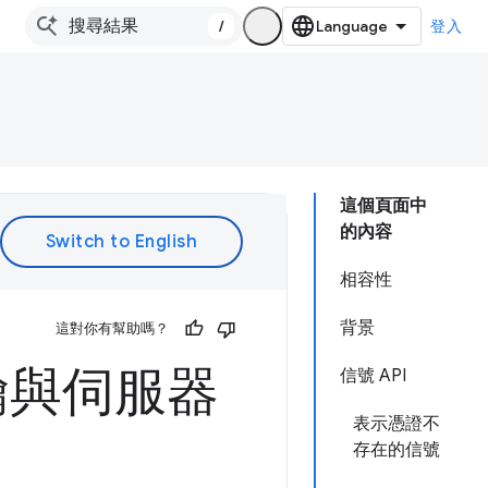
/
登入
這個頁面中
的內容
相容性
背景
這對你有幫助嗎？
碼金鑰與伺服器
信號 API
表示憑證不
存在的信號