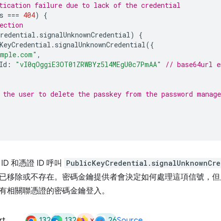
tication failure due to lack of the credential
s
===
404
)
{
ection
redential
.
signalUnknownCredential
)
{
KeyCredential
.
signalUnknownCredential
({
ample.com"
,
Id
:
"vI0qOggiE3OT01ZRWBYz5l4MEgU0c7PmAA"
// base64url e
 the user to delete the passkey from the password manage
 ID 和憑證 ID 呼叫
PublicKeyCredential.signalUnknownCre
已移除或不存在。密碼金鑰提供者會決定如何處理這項信號，但
有相關聯憑證的密碼金鑰登入。
132
132
x
26
rt
Source