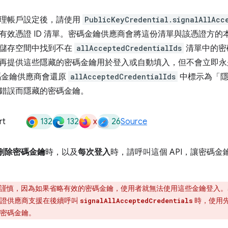
理帳戶設定後，請使用
PublicKeyCredential.signalAllAcc
有效憑證 ID 清單。密碼金鑰供應商會將這份清單與該憑證方
儲存空間中找到不在
allAcceptedCredentialIds
清單中的密
再提供這些隱藏的密碼金鑰用於登入或自動填入，但不會立即永
碼金鑰供應商會還原
allAcceptedCredentialIds
中標示為「隱
錯誤而隱藏的密碼金鑰。
132
132
x
26
rt
Source
上刪除密碼金鑰
時，以及
每次登入
時，請呼叫這個 API，讓密碼
謹慎，因為如果省略有效的密碼金鑰，使用者就無法使用這些金鑰登入。
憑證供應商支援在後續呼叫
時，使用先
signalAllAcceptedCredentials
密碼金鑰。