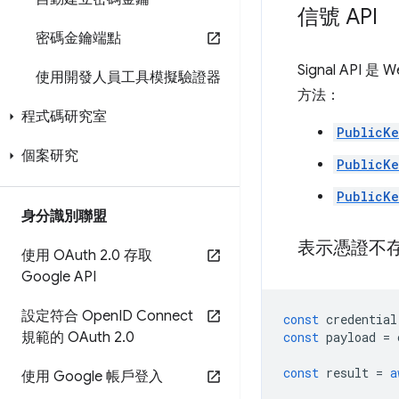
信號 API
密碼金鑰端點
Signal A
使用開發人員工具模擬驗證器
方法：
程式碼研究室
PublicKe
個案研究
PublicKe
PublicKe
身分識別聯盟
表示憑證不
使用 OAuth 2
.
0 存取
Google API
設定符合 Open
ID Connect
const
credential
規範的 OAuth 2
.
0
const
payload
=
const
result
=
a
使用 Google 帳戶登入