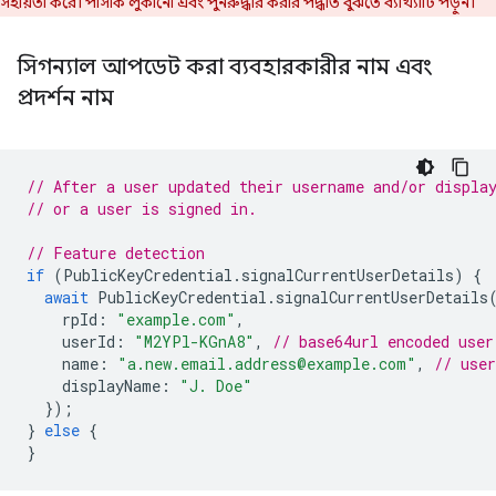
সহায়তা করে। পাসকি লুকানো এবং পুনরুদ্ধার করার পদ্ধতি বুঝতে ব্যাখ্যাটি পড়ুন।
সিগন্যাল আপডেট করা ব্যবহারকারীর নাম এবং
প্রদর্শন নাম
// After a user updated their username and/or displa
// or a user is signed in.
// Feature detection
if
(
PublicKeyCredential
.
signalCurrentUserDetails
)
{
await
PublicKeyCredential
.
signalCurrentUserDetails
rpId
:
"example.com"
,
userId
:
"M2YPl-KGnA8"
,
// base64url encoded user
name
:
"a.new.email.address@example.com"
,
// use
displayName
:
"J. Doe"
});
}
else
{
}