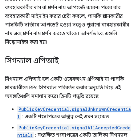
ব্যবহারকারীর নাম বা প্রদর্শন নাম আপডেট করেন। পরের বার
ব্যবহারকারী সাইন ইন করার চেষ্টা করলে, পাসকি প্রদানকারীর
পাসকিটি সার্ভারে আপডেট হওয়া সত্ত্বেও পুরানো ব্যবহারকারীর
নাম এবং প্রদর্শন নাম প্রদর্শন করতে থাকে। আদর্শভাবে, এগুলি
সিঙ্ক্রোনাইজ করা হয়।
সিগন্যাল এপিআই
সিগন্যাল এপিআই হল একটি ওয়েবঅথন এপিআই যা পাসকি
প্রদানকারীতে RPs সিগন্যাল পরিবর্তন করার অনুমতি দিয়ে এই
অসঙ্গতিগুলি সমাধান করে। তিনটি পদ্ধতি রয়েছে:
PublicKeyCredential.signalUnknownCredentia
l
: একটি শংসাপত্রের অস্তিত্ব নেই এমন সংকেত
PublicKeyCredential.signalAllAcceptedCrede
ntials
: সংরক্ষিত শংসাপত্রের একটি তালিকা সিগন্যাল