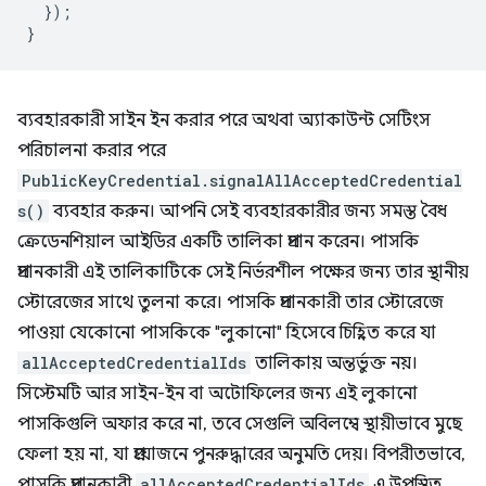
});
}
ব্যবহারকারী সাইন ইন করার পরে অথবা অ্যাকাউন্ট সেটিংস
পরিচালনা করার পরে
PublicKeyCredential.signalAllAcceptedCredential
s()
ব্যবহার করুন। আপনি সেই ব্যবহারকারীর জন্য সমস্ত বৈধ
ক্রেডেনশিয়াল আইডির একটি তালিকা প্রদান করেন। পাসকি
প্রদানকারী এই তালিকাটিকে সেই নির্ভরশীল পক্ষের জন্য তার স্থানীয়
স্টোরেজের সাথে তুলনা করে। পাসকি প্রদানকারী তার স্টোরেজে
পাওয়া যেকোনো পাসকিকে "লুকানো" হিসেবে চিহ্নিত করে যা
allAcceptedCredentialIds
তালিকায় অন্তর্ভুক্ত নয়।
সিস্টেমটি আর সাইন-ইন বা অটোফিলের জন্য এই লুকানো
পাসকিগুলি অফার করে না, তবে সেগুলি অবিলম্বে স্থায়ীভাবে মুছে
ফেলা হয় না, যা প্রয়োজনে পুনরুদ্ধারের অনুমতি দেয়। বিপরীতভাবে,
পাসকি প্রদানকারী
allAcceptedCredentialIds
এ উপস্থিত