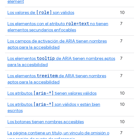
element
[role]
Los valores de
son válidos
10
role=text
Los elementos con el atributo
no tienen
7
elementos secundarios enfocables
Los campos de activación de ARIA tienen nombres
7
aptos para la accesibilidad
tooltip
Los elementos
de ARIA tienen nombres aptos
7
para la accesibilidad
treeitem
Los elementos
de ARIA tienen nombres
7
aptos para la accesibilidad
[aria-*]
Los atributos
tienen valores válidos
10
[aria-*]
Los atributos
son válidos y están bien
10
escritos
Los botones tienen nombres accesibles
10
La página contiene un título, un vínculo de omisión o
7