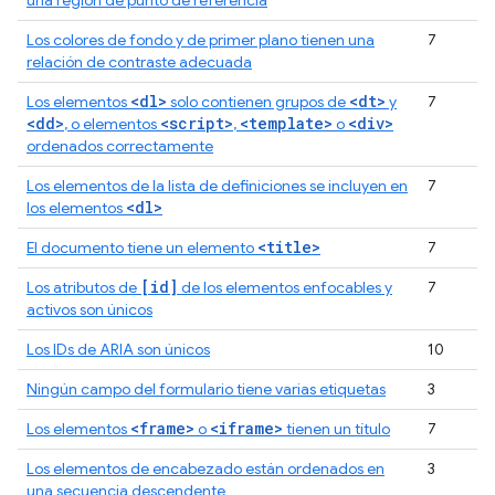
una región de punto de referencia
Los colores de fondo y de primer plano tienen una
7
relación de contraste adecuada
<dl>
<dt>
Los elementos
solo contienen grupos de
y
7
<dd>
<script>
<template>
<div>
, o elementos
,
o
ordenados correctamente
Los elementos de la lista de definiciones se incluyen en
7
<dl>
los elementos
<title>
El documento tiene un elemento
7
[id]
Los atributos de
de los elementos enfocables y
7
activos son únicos
Los IDs de ARIA son únicos
10
Ningún campo del formulario tiene varias etiquetas
3
<frame>
<iframe>
Los elementos
o
tienen un título
7
Los elementos de encabezado están ordenados en
3
una secuencia descendente