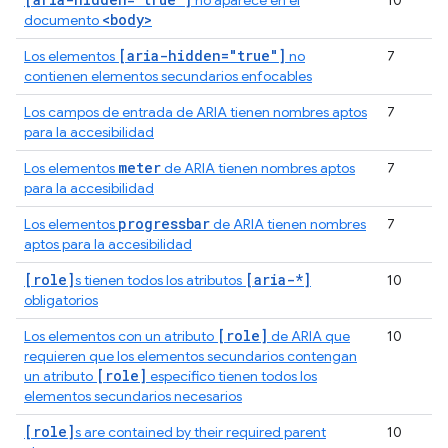
no aparece en el
10
<body>
documento
[aria-hidden="true"]
Los elementos
no
7
contienen elementos secundarios enfocables
Los campos de entrada de ARIA tienen nombres aptos
7
para la accesibilidad
meter
Los elementos
de ARIA tienen nombres aptos
7
para la accesibilidad
progressbar
Los elementos
de ARIA tienen nombres
7
aptos para la accesibilidad
[role]
[aria-*]
s tienen todos los atributos
10
obligatorios
[role]
Los elementos con un atributo
de ARIA que
10
requieren que los elementos secundarios contengan
[role]
un atributo
específico tienen todos los
elementos secundarios necesarios
[role]
s are contained by their required parent
10