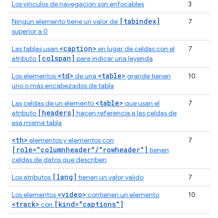
Los vínculos de navegación son enfocables
3
[tabindex]
Ningún elemento tiene un valor de
7
superior a 0
<caption>
Las tablas usan
en lugar de celdas con el
7
[colspan]
atributo
para indicar una leyenda
<td>
<table>
Los elementos
de una
grande tienen
10
uno o más encabezados de tabla
<table>
Las celdas de un elemento
que usan el
7
[headers]
atributo
hacen referencia a las celdas de
esa misma tabla
<th>
elementos y elementos con
7
[role="columnheader"/"rowheader"]
tienen
celdas de datos que describen
[lang]
Los atributos
tienen un valor válido
7
<video>
Los elementos
contienen un elemento
10
<track>
[kind="captions"]
con