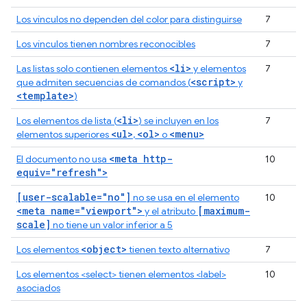
Los vínculos no dependen del color para distinguirse
7
Los vínculos tienen nombres reconocibles
7
<li>
Las listas solo contienen elementos
y elementos
7
<script>
que admiten secuencias de comandos (
y
<template>
)
<li>
Los elementos de lista (
) se incluyen en los
7
<ul>
<ol>
<menu>
elementos superiores
,
o
<meta http-
El documento no usa
10
equiv="refresh">
[user-scalable="no"]
no se usa en el elemento
10
<meta name="viewport">
[maximum-
y el atributo
scale]
no tiene un valor inferior a 5
<object>
Los elementos
tienen texto alternativo
7
Los elementos <select> tienen elementos <label>
10
asociados