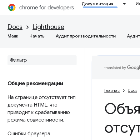
Документация
И
Docs
Lighthouse
Маяк
Начать
Аудит производительности
Аудит
Общие рекомендации
Главная
Docs
На странице отсутствует тип
Объя
документа HTML
,
что
приводит к срабатыванию
режима совместимости
.
отсу
Ошибки браузера