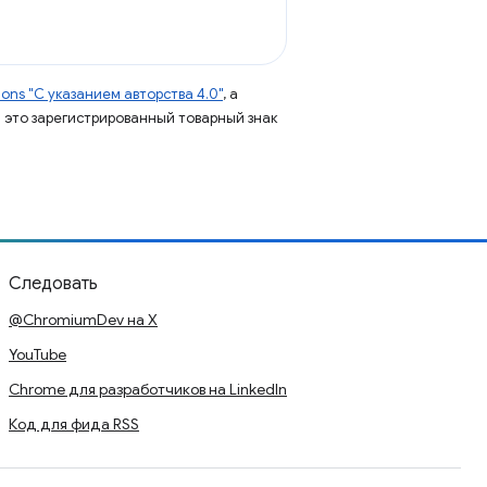
ns "С указанием авторства 4.0"
, а
 – это зарегистрированный товарный знак
Следовать
@ChromiumDev на X
YouTube
Chrome для разработчиков на LinkedIn
Код для фида RSS