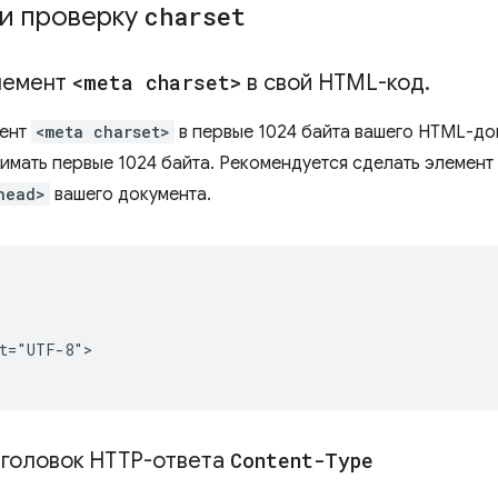
ти проверку
charset
лемент
<meta charset>
в свой HTML-код
.
мент
<meta charset>
в первые 1024 байта вашего HTML-до
имать первые 1024 байта. Рекомендуется сделать элемент
head>
вашего документа.


t="UTF-8">

аголовок HTTP-ответа
Content-Type