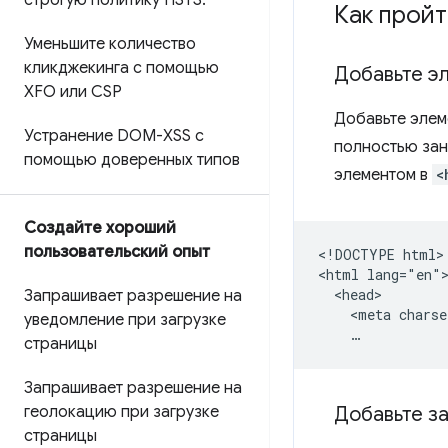
строгую политику HSTS
.
Как прой
Уменьшите количество
кликджекинга с помощью
Добавьте э
XFO или CSP
Добавьте эле
Устранение DOM-XSS с
полностью зан
помощью доверенных типов
элементом в
<
Создайте хороший
пользовательский опыт
<!DOCTYPE html>

<html lang="en">
  <head>

Запрашивает разрешение на
    <meta charse
уведомление при загрузке
страницы
Запрашивает разрешение на
геолокацию при загрузке
Добавьте з
страницы