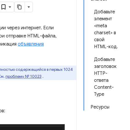
Добавьте
элемент
<meta
и через интернет. Если
charset> в
ри отправке HTML-файла,
свой
ификация
объявления
HTML-код.
Добавьте
заголовок
олностью содержащийся в первых 1024
HTTP-
См.
проблему № 10023
.
ответа
Content-
Type
Ресурсы
ов: