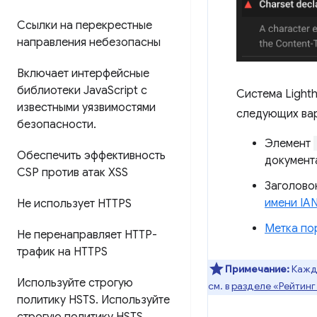
Ссылки на перекрестные
направления небезопасны
Включает интерфейсные
библиотеки Java
Script с
Система Light
известными уязвимостями
следующих вар
безопасности
.
Элемент
Обеспечить эффективность
документ
CSP против атак XSS
Заголово
имени IA
Не использует HTTPS
Метка по
Не перенаправляет HTTP-
трафик на HTTPS
Примечание:
Кажды
Используйте строгую
см. в
разделе «Рейтинг
политику HSTS
.
Используйте