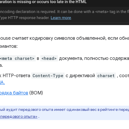
house считает кодировку символов объявленной, если об
иантов:
<meta charset>
в
<head>
документа, полностью содержа
а.
к HTTP-ответа
Content-Type
с директивой
charset
, соо
NA.
рядка байтов
(BOM)
й аудит передового опыта имеет одинаковый вес в рейтинге пере
 передового опыта»
.