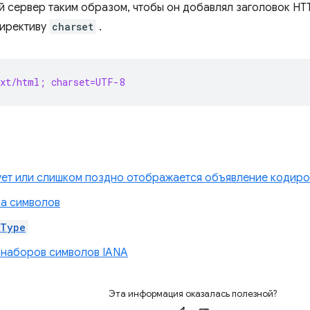
й сервер таким образом, чтобы он добавлял заголовок HT
ирективу
charset
.
ext/html; charset=UTF-8
ует или слишком поздно отображается объявление кодиро
а символов
-Type
 наборов символов IANA
Эта информация оказалась полезной?