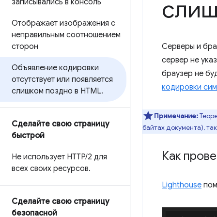
слиш
записывались в консоль
Отображает изображения с
неправильным соотношением
сторон
Серверы и бра
сервер не ука
Объявление кодировки
браузер не бу
отсутствует или появляется
кодировки си
слишком поздно в HTML
.
Примечание:
Теоре
Сделайте свою страницу
байтах документа), та
быстрой
Как пров
Не использует HTTP
/
2 для
всех своих ресурсов
.
Lighthouse
пом
Сделайте свою страницу
безопасной