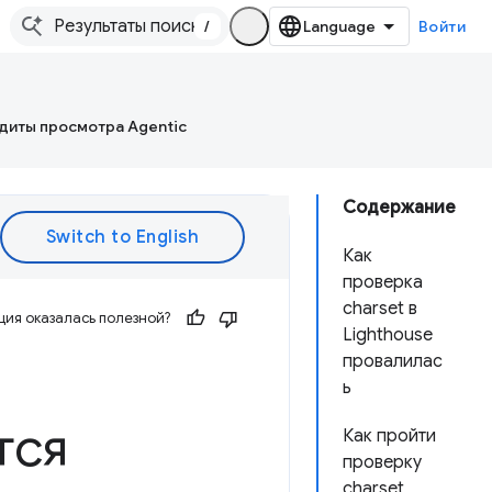
/
Войти
диты просмотра Agentic
Содержание
Как
проверка
charset в
ия оказалась полезной?
Lighthouse
провалилас
ь
тся
Как пройти
проверку
charset