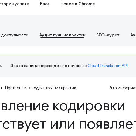
стории успеха
Блог
Новое в Chrome
 доступности
Аудит лучших практик
SEO-аудит
Ау
Эта страница переведена с помощью
Cloud Translation API
.
Lighthouse
Аудит лучших практик
Эта информац
вление кодировки
тствует или появляе