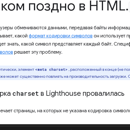
ком поздно в HTML
.
узеры обмениваются данными, передавая байты информаци
зывает, какой
формат кодировки символов
он использует п
дет знать, какой символ представляет каждый байт. Спец
мволов
решает эту проблему.
тически, элемент
, расположенный в конце (не п
<meta charset>
кже может существенно повлиять на производительность загрузки. 
ерка
charset
в Lighthouse провалилась
ечает страницы, на которых не указана кодировка символ