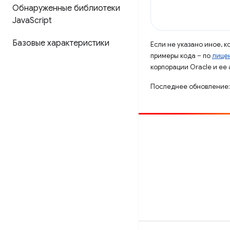
Обнаруженные библиотеки
Java
Script
Базовые характеристики
Если не указано иное, 
примеры кода – по
лицен
корпорации Oracle и ее
Последнее обновление:
Способствовать
Сообщить об ошибке
Посмотреть открытые вопросы