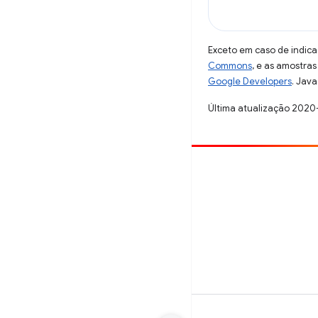
Exceto em caso de indica
Commons
, e as amostra
Google Developers
. Java
Última atualização 2020
Contribuir
Registre um bug
Veja as questões em aberto