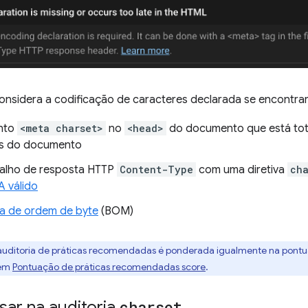
onsidera a codificação de caracteres declarada se encontra
nto
<meta charset>
no
<head>
do documento que está tot
es do documento
alho de resposta HTTP
Content-Type
com uma diretiva
cha
 válido
a de ordem de byte
(BOM)
auditoria de práticas recomendadas é ponderada igualmente na pont
 em
Pontuação de práticas recomendadas score
.
ar na auditoria
charset