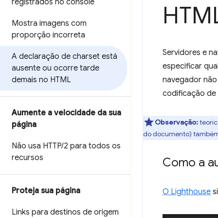
registrados no console
HTM
Mostra imagens com
proporção incorreta
Servidores e n
A declaração de charset está
especificar qua
ausente ou ocorre tarde
demais no HTML
navegador não 
codificação de
Aumente a velocidade da sua
Observação:
teori
página
do documento) também p
Não usa HTTP
/
2 para todos os
recursos
Como a au
Proteja sua página
O Lighthouse
s
Links para destinos de origem