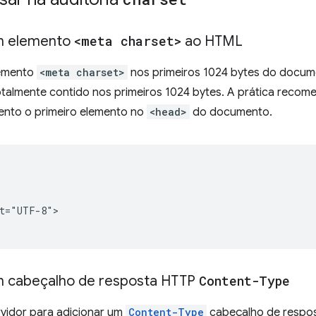
um elemento
<meta charset>
ao HTML
lemento
<meta charset>
nos primeiros 1024 bytes do docu
otalmente contido nos primeiros 1024 bytes. A prática recom
nto o primeiro elemento no
<head>
do documento.


t="UTF-8">

m cabeçalho de resposta HTTP
Content-Type
rvidor para adicionar um
Content-Type
cabeçalho de respos