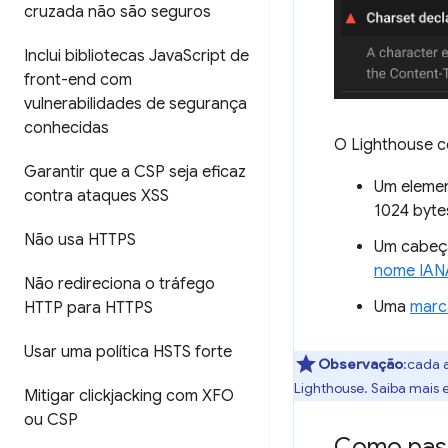
cruzada não são seguros
Inclui bibliotecas Java
Script de
front-end com
vulnerabilidades de segurança
conhecidas
O Lighthouse c
Garantir que a CSP seja eficaz
Um eleme
contra ataques XSS
1024 byt
Não usa HTTPS
Um cabeç
nome IANA
Não redireciona o tráfego
Uma
marc
HTTP para HTTPS
Usar uma política HSTS forte
Observação
:cada 
Lighthouse. Saiba mais
Mitigar clickjacking com XFO
ou CSP
Como pass