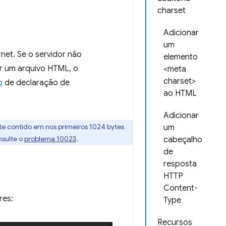
charset
Adicionar
um
net. Se o servidor não
elemento
r um arquivo HTML, o
<meta
charset>
o
de declaração de
ao HTML
Adicionar
te contido em nos primeiros 1024 bytes
um
sulte o
problema 10023
.
cabeçalho
de
resposta
HTTP
Content-
res:
Type
Recursos