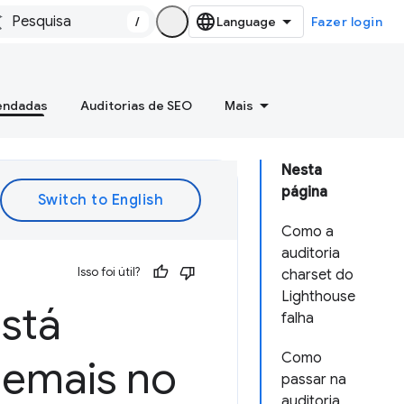
/
Fazer login
mendadas
Auditorias de SEO
Mais
Nesta
página
Como a
auditoria
Isso foi útil?
charset do
Lighthouse
está
falha
Como
demais no
passar na
auditoria