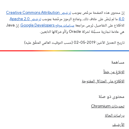
إنّ محتوى هذه الصفحة مرخّص بموجب
ترخيص Creative Commons Attribution
4.0‏
ما لم يُنصّ على خلاف ذلك، ونماذج الرموز مرخّصة بموجب
ترخيص Apache 2.0‏
.
للاطّلاع على التفاصيل، يُرجى مراجعة
سياسات موقع Google Developers‏
. إنّ Java
هي علامة تجارية مسجَّلة لشركة Oracle و/أو شركائها التابعين.
تاريخ التعديل الأخير: 2019-05-02 (حسب التوقيت العالمي المتفَّق عليه)
مساهمة
الإبلاغ عن خطأ
الاطّلاع على المشاكل المفتوحة
محتوى ذو صلة
تحديثات Chromium
دراسات الحالة
الأرشيف