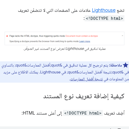
تضع
Lighthouse
علامات على الصفحات التي لا تتضمّن تعريف
:
<!DOCTYPE html>
عملية تدقيق في Lighthouse تعرض نوع المستند غير المتوفّر.
ملاحظة:
يتم ترجيح كل عملية تدقيق في &quot;أفضل الممارسات&quot; بالتساوي
في &quot;نتيجة أفضل الممارسات&quot; في Lighthouse. يمكنك الاطّلاع على مزيد
من المعلومات في
نتيجة أفضل الممارسات
.
كيفية إضافة تعريف نوع المستند
أضِف تعريف
<!DOCTYPE html>
إلى أعلى مستند HTML: