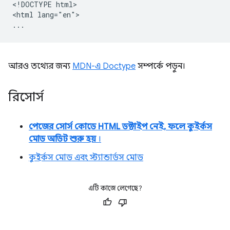
<!DOCTYPE html>

<html lang="en">

আরও তথ্যের জন্য
MDN-এ Doctype
সম্পর্কে পড়ুন।
রিসোর্স
পেজের সোর্স কোডে HTML ডক্টাইপ নেই, ফলে কুইর্কস
মোড অডিট শুরু হয়
।
কুইর্কস মোড এবং স্ট্যান্ডার্ডস মোড
এটি কাজে লেগেছে?