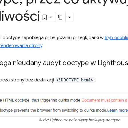
liwości
cji doctype zapobiega przełączaniu przeglądarki w
tryb osobl
renderowanie strony
.
iega nieudany audyt doctype w Lighthou
cza strony bez deklaracji
<!DOCTYPE html>
:
Audyt Lighthouse pokazujący brakujący doctype.