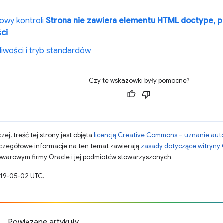
owy kontroli
Strona nie zawiera elementu HTML doctype, p
ci
liwości i tryb standardów
Czy te wskazówki były pomocne?
zej, treść tej strony jest objęta
licencją Creative Commons – uznanie aut
zczegółowe informacje na ten temat zawierają
zasady dotyczące witryny
warowym firmy Oracle i jej podmiotów stowarzyszonych.
019-05-02 UTC.
Powiązane artykuły