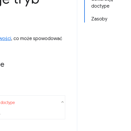
doctype
Zasoby
iwości
, co może spowodować
se