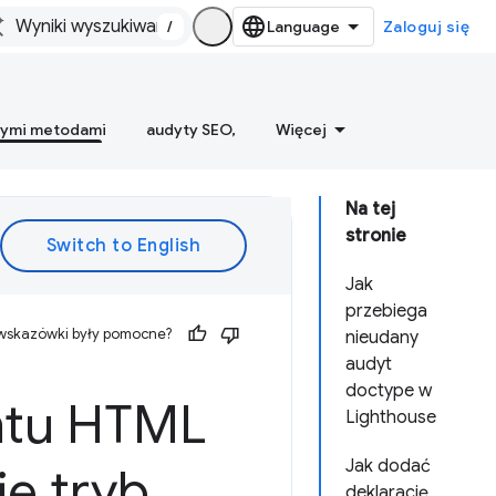
/
Zaloguj się
nymi metodami
audyty SEO,
Więcej
Na tej
stronie
Jak
przebiega
 wskazówki były pomocne?
nieudany
audyt
doctype w
ntu HTML
Lighthouse
Jak dodać
e tryb
deklarację