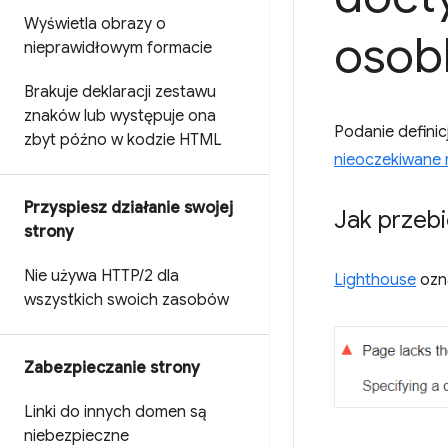
Wyświetla obrazy o
osob
nieprawidłowym formacie
Brakuje deklaracji zestawu
znaków lub występuje ona
Podanie defini
zbyt późno w kodzie HTML
nieoczekiwane 
Przyspiesz działanie swojej
Jak przeb
strony
Nie używa HTTP
/
2 dla
Lighthouse
ozna
wszystkich swoich zasobów
Zabezpieczanie strony
Linki do innych domen są
niebezpieczne