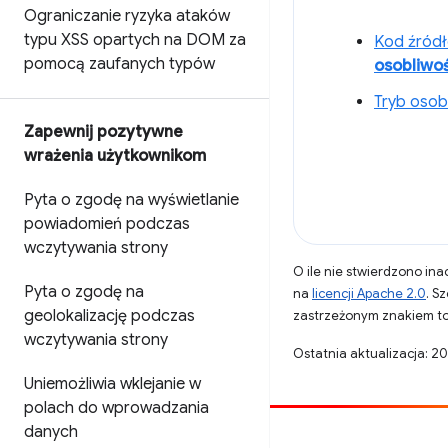
Ograniczanie ryzyka ataków
typu XSS opartych na DOM za
Kod źródł
pomocą zaufanych typów
osobliwoś
Tryb osob
Zapewnij pozytywne
wrażenia użytkownikom
Pyta o zgodę na wyświetlanie
powiadomień podczas
wczytywania strony
O ile nie stwierdzono inac
Pyta o zgodę na
na
licencji Apache 2.0
. S
geolokalizację podczas
zastrzeżonym znakiem to
wczytywania strony
Ostatnia aktualizacja: 2
Uniemożliwia wklejanie w
polach do wprowadzania
danych
Opublikuj coś