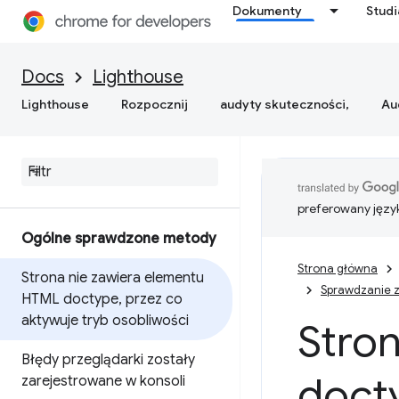
Dokumenty
Stud
Docs
Lighthouse
Lighthouse
Rozpocznij
audyty skuteczności,
Au
preferowany języ
Ogólne sprawdzone metody
Strona główna
Strona nie zawiera elementu
Sprawdzanie 
HTML doctype
,
przez co
aktywuje tryb osobliwości
Stro
Błędy przeglądarki zostały
doct
zarejestrowane w konsoli