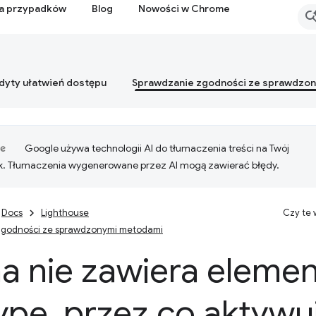
ia przypadków
Blog
Nowości w Chrome
dyty ułatwień dostępu
Sprawdzanie zgodności ze sprawdzo
Google używa technologii AI do tłumaczenia treści na Twój
k. Tłumaczenia wygenerowane przez AI mogą zawierać błędy.
Docs
Lighthouse
Czy te
zgodności ze sprawdzonymi metodami
na nie zawiera eleme
ype
,
przez co aktywuj