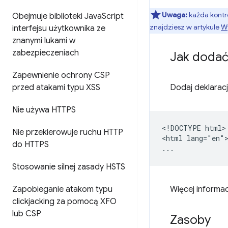
Uwaga:
każda kontr
Obejmuje biblioteki Java
Script
znajdziesz w artykule
W
interfejsu użytkownika ze
znanymi lukami w
zabezpieczeniach
Jak dodać
Zapewnienie ochrony CSP
przed atakami typu XSS
Dodaj deklarac
Nie używa HTTPS
<!DOCTYPE html>

Nie przekierowuje ruchu HTTP
<html lang="en">
do HTTPS
Stosowanie silnej zasady HSTS
Zapobieganie atakom typu
Więcej informac
clickjacking za pomocą XFO
lub CSP
Zasoby