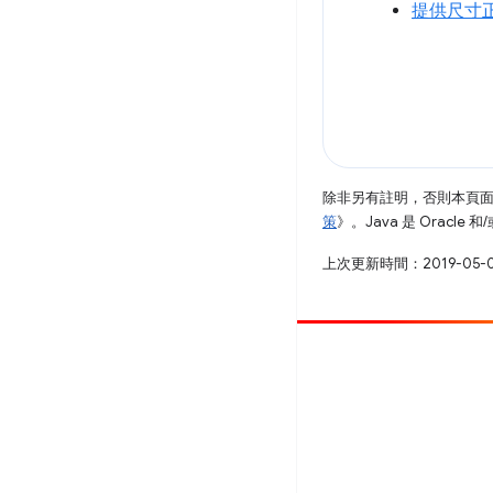
提供尺寸
除非另有註明，否則本頁
策
》。Java 是 Oracl
上次更新時間：2019-05-
提供相片
提報錯誤
查看已知問題