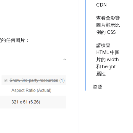
CDN
查看會影響
圖片顯示比
例的 CSS
度的任何圖片：
請檢查
HTML 中圖
片的 width
和 height
屬性
資源