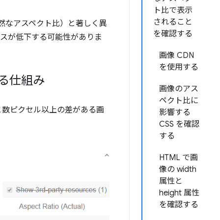
ト比で表示
されること
然なアスペクト比）と著しく異
を確認する
ンスが低下する可能性がありま
画像 CDN
を使用する
なる仕組み
画像のアス
ペクト比に
と数ピクセル以上の差がある画
影響する
CSS を確認
する
HTML で画
像の width
属性と
height 属性
を確認する