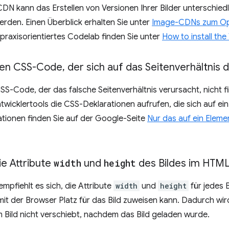
CDN kann das Erstellen von Versionen Ihrer Bilder unterschied
erden. Einen Überblick erhalten Sie unter
Image-CDNs zum Opt
n praxisorientiertes Codelab finden Sie unter
How to install t
den CSS-Code
,
der sich auf das Seitenverhältnis d
S-Code, der das falsche Seitenverhältnis verursacht, nicht f
icklertools die CSS-Deklarationen aufrufen, die sich auf ein
tionen finden Sie auf der Google-Seite
Nur das auf ein Elem
ie Attribute
width
und
height
des Bildes im HTM
mpfiehlt es sich, die Attribute
width
und
height
für jedes 
t der Browser Platz für das Bild zuweisen kann. Dadurch wird 
m Bild nicht verschiebt, nachdem das Bild geladen wurde.