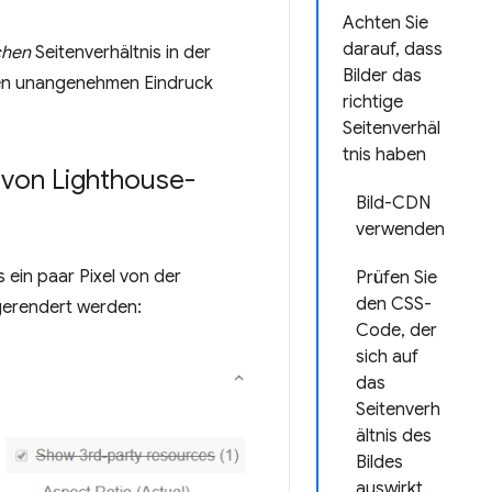
Achten Sie
darauf, dass
chen
Seitenverhältnis in der
Bilder das
inen unangenehmen Eindruck
richtige
Seitenverhäl
tnis haben
s von Lighthouse-
Bild-CDN
verwenden
ein paar Pixel von der
Prüfen Sie
den CSS-
 gerendert werden:
Code, der
sich auf
das
Seitenverh
ältnis des
Bildes
auswirkt.