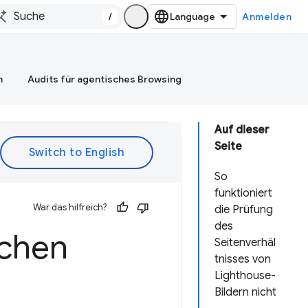
/
Anmelden
n
Audits für agentisches Browsing
Auf dieser
Seite
So
funktioniert
War das hilfreich?
die Prüfung
des
schen
Seitenverhäl
tnisses von
Lighthouse-
Bildern nicht