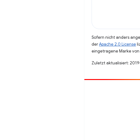
Sofern nicht anders angeg
der
Apache 2.0 License
li
eingetragene Marke von 
Zuletzt aktualisiert: 201
Beitragen
Fehler melden
Offene Fragen ansehen