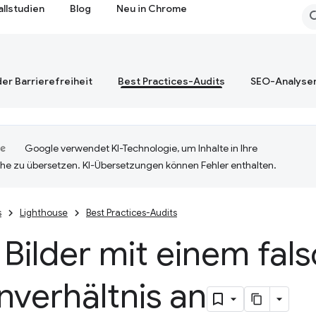
allstudien
Blog
Neu in Chrome
er Barrierefreiheit
Best Practices-Audits
SEO-Analyse
Google verwendet KI-Technologie, um Inhalte in Ihre
he zu übersetzen. KI-Übersetzungen können Fehler enthalten.
s
Lighthouse
Best Practices-Audits
 Bilder mit einem fal
nverhältnis an