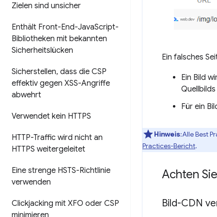
Zielen sind unsicher
Enthält Front-End-Java
Script-
Bibliotheken mit bekannten
Sicherheitslücken
Ein falsches Se
Sicherstellen
,
dass die CSP
Ein Bild 
effektiv gegen XSS-Angriffe
Quellbild
abwehrt
Für ein Bi
Verwendet kein HTTPS
Hinweis
:Alle Best 
HTTP-Traffic wird nicht an
Practices-Bericht
.
HTTPS weitergeleitet
Eine strenge HSTS-Richtlinie
Achten Sie
verwenden
Bild-CDN v
Clickjacking mit XFO oder CSP
minimieren