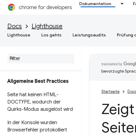
Dokumentation
F
Docs
Lighthouse
Lighthouse
Los gehts
Leistungsaudits
Prüfung d
bevorzugte Sprac
Allgemeine Best Practices
Startseite
Doc
Seite hat keinen HTML-
DOCTYPE
,
wodurch der
Zeigt
Quirks-Modus ausgelöst wird
Seite
In der Konsole wurden
Browserfehler protokolliert