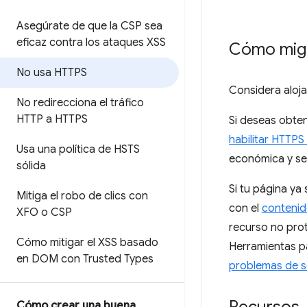
Asegúrate de que la CSP sea
eficaz contra los ataques XSS
Cómo migr
No usa HTTPS
Considera aloj
No redirecciona el tráfico
HTTP a HTTPS
Si deseas obten
habilitar HTTPS
Usa una política de HSTS
económica y sen
sólida
Si tu página ya
Mitiga el robo de clics con
con el
contenid
XFO o CSP
recurso no prot
Cómo mitigar el XSS basado
Herramientas p
en DOM con Trusted Types
problemas de s
Cómo crear una buena