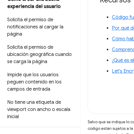
Recursos
experiencia del usuario
Código fu
Solicita el permiso de
notificaciones al cargar la
Por qué d
página
Cómo habi
Solicita el permiso de
Comprende
ubicación geográfica cuando
¿Qué es e
se carga la página
Let's Encr
Impide que los usuarios
peguen contenido en los
campos de entrada
No tiene una etiqueta de
viewport con ancho o escala
inicial
Salvo que se indique lo c
código están sujetos a la