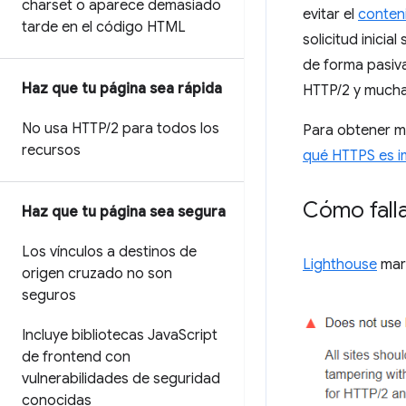
charset o aparece demasiado
evitar el
conten
tarde en el código HTML
solicitud inici
de forma pasiva
Haz que tu página sea rápida
HTTP/2 y mucha
No usa HTTP
/
2 para todos los
Para obtener m
recursos
qué HTTPS es i
Cómo falla
Haz que tu página sea segura
Los vínculos a destinos de
Lighthouse
marc
origen cruzado no son
seguros
Incluye bibliotecas Java
Script
de frontend con
vulnerabilidades de seguridad
conocidas