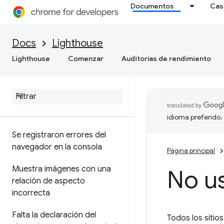
Documentos
Cas
Docs
Lighthouse
Prácticas recomendadas
generales
Lighthouse
Comenzar
Auditorías de rendimiento
La página no tiene el
DOCTYPE de HTML
,
por lo
que se activa el modo no
estándar
idioma preferido.
Se registraron errores del
navegador en la consola
Página principal
Muestra imágenes con una
No u
relación de aspecto
incorrecta
Falta la declaración del
Todos los sitio