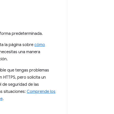
e forma predeterminada.
lta la página sobre
cómo
y necesitas una manera
ión.
sible que tengas problemas
n HTTPS, pero solicita un
l de seguridad de las
s situaciones:
Comprende los
me
.