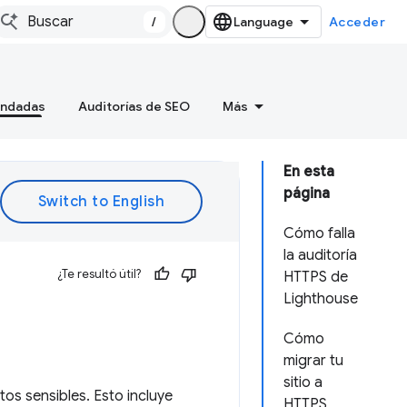
/
Acceder
endadas
Auditorías de SEO
Más
En esta
página
Cómo falla
la auditoría
¿Te resultó útil?
HTTPS de
Lighthouse
Cómo
migrar tu
sitio a
os sensibles. Esto incluye
HTTPS